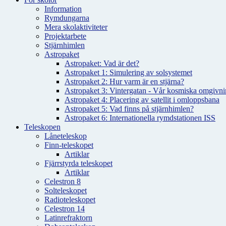
Information
Rymdungarna
Mera skolaktiviteter
Projektarbete
Stjärnhimlen
Astropaket
Astropaket: Vad är det?
Astropaket 1: Simulering av solsystemet
Astropaket 2: Hur varm är en stjärna?
Astropaket 3: Vintergatan - Vår kosmiska omgivnin
Astropaket 4: Placering av satellit i omloppsbana
Astropaket 5: Vad finns på stjärnhimlen?
Astropaket 6: Internationella rymdstationen ISS
Teleskopen
Låneteleskop
Finn-teleskopet
Artiklar
Fjärrstyrda teleskopet
Artiklar
Celestron 8
Solteleskopet
Radioteleskopet
Celestron 14
Latinrefraktorn