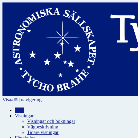
Visa/dölj navigering
Hem
Visningar
Visningar och bokningar
Vägbeskrivning
Tidare visningar
För skolor