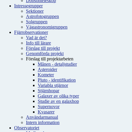
Dobsonteleskop
Intressegrupper
Sektioner
Astrofotogruppen
Solgruppen
Vägastronomigruppen
Fjärrobservationer
Vad är det?
Info till lärare
Förslag till projekt
Genomförda projekt
Förslag till projektarbeten
Månen - detaljstudier
Asteroider
Kometer
Pluto - identifikation
Variabla stjärnor
Stjärnhopar
Galaxer av olika typer
Studie av en galaxhop
Supernovor
Kvasarer
Användarmanual
Intern information
Observatoriet