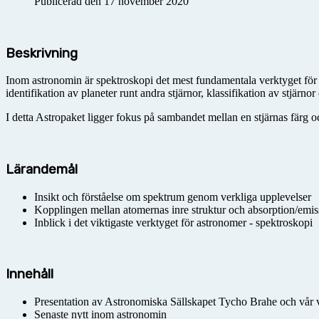
Publicerad den 17 november 2020
Beskrivning
Inom astronomin är spektroskopi det mest fundamentala verktyget för 
identifikation av planeter runt andra stjärnor, klassifikation av stjärn
I detta Astropaket ligger fokus på sambandet mellan en stjärnas färg o
Lärandemål
Insikt och förståelse om spektrum genom verkliga upplevelser
Kopplingen mellan atomernas inre struktur och absorption/emiss
Inblick i det viktigaste verktyget för astronomer - spektroskopi
Innehåll
Presentation av Astronomiska Sällskapet Tycho Brahe och vår
Senaste nytt inom astronomin