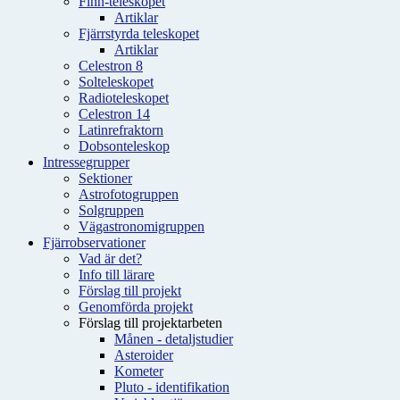
Finn-teleskopet
Artiklar
Fjärrstyrda teleskopet
Artiklar
Celestron 8
Solteleskopet
Radioteleskopet
Celestron 14
Latinrefraktorn
Dobsonteleskop
Intressegrupper
Sektioner
Astrofotogruppen
Solgruppen
Vägastronomigruppen
Fjärrobservationer
Vad är det?
Info till lärare
Förslag till projekt
Genomförda projekt
Förslag till projektarbeten
Månen - detaljstudier
Asteroider
Kometer
Pluto - identifikation