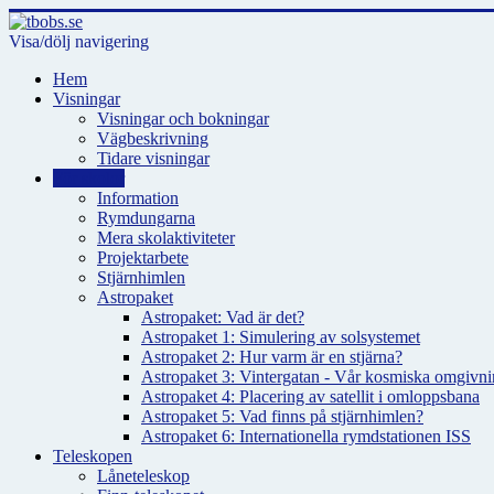
Visa/dölj navigering
Hem
Visningar
Visningar och bokningar
Vägbeskrivning
Tidare visningar
För skolor
Information
Rymdungarna
Mera skolaktiviteter
Projektarbete
Stjärnhimlen
Astropaket
Astropaket: Vad är det?
Astropaket 1: Simulering av solsystemet
Astropaket 2: Hur varm är en stjärna?
Astropaket 3: Vintergatan - Vår kosmiska omgivnin
Astropaket 4: Placering av satellit i omloppsbana
Astropaket 5: Vad finns på stjärnhimlen?
Astropaket 6: Internationella rymdstationen ISS
Teleskopen
Låneteleskop