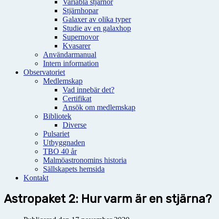
Variabla stjärnor
Stjärnhopar
Galaxer av olika typer
Studie av en galaxhop
Supernovor
Kvasarer
Användarmanual
Intern information
Observatoriet
Medlemskap
Vad innebär det?
Certifikat
Ansök om medlemskap
Bibliotek
Diverse
Pulsariet
Utbyggnaden
TBO 40 år
Malmöastronomins historia
Sällskapets hemsida
Kontakt
Astropaket 2: Hur varm är en stjärna?