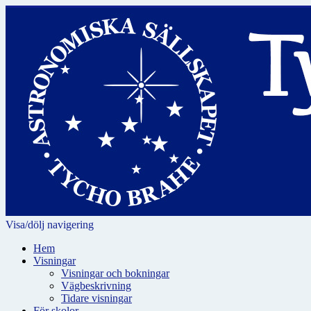
Visa/dölj navigering
Hem
Visningar
Visningar och bokningar
Vägbeskrivning
Tidare visningar
För skolor