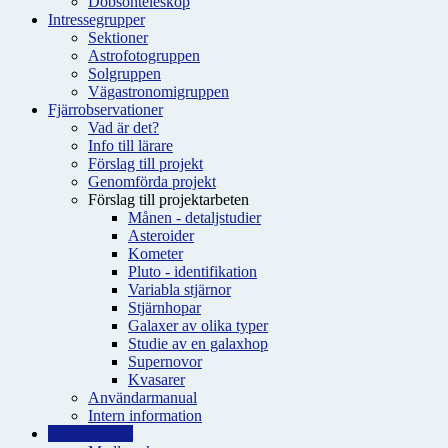
Dobsonteleskop
Intressegrupper
Sektioner
Astrofotogruppen
Solgruppen
Vägastronomigruppen
Fjärrobservationer
Vad är det?
Info till lärare
Förslag till projekt
Genomförda projekt
Förslag till projektarbeten
Månen - detaljstudier
Asteroider
Kometer
Pluto - identifikation
Variabla stjärnor
Stjärnhopar
Galaxer av olika typer
Studie av en galaxhop
Supernovor
Kvasarer
Användarmanual
Intern information
Observatoriet