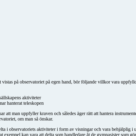
tt vistas på observatoriet på egen hand, bör följande villkor vara uppfyll
ällskapens aktiviteter
ar hanterat teleskopen
isar att man uppfyller kraven och således äger rätt att hantera instrume
servatoriet, om man så önskar.
ta i observatoriets aktiviteter i form av visningar och vara behjälplig
t exempel kan vara att delta som handledare åt de gymnasister som gör 