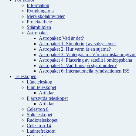
Information
Rymdungarna
Mera skolaktiviteter
Projektarbete
Stjärnhimlen
Astropaket
Astropaket: Vad är det?
Astropaket 1: Simulering av solsystemet
Astropaket 2: Hur varm är en stjärna?
Astropaket 3: Vintergatan - Vår kosmiska omgivnin
Astropaket 4: Placering av satellit i omloppsbana
Astropaket 5: Vad finns på stjärnhimlen?
Astropaket 6: Internationella rymdstationen ISS
Teleskopen
Låneteleskop
Finn-teleskopet
Artiklar
Fjärrstyrda teleskopet
Artiklar
Celestron 8
Solteleskopet
Radioteleskopet
Celestron 14
Latinrefraktorn