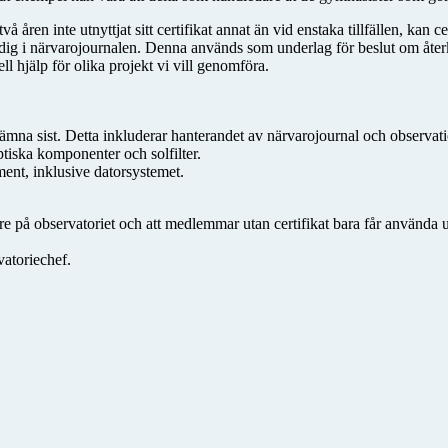
 åren inte utnyttjat sitt certifikat annat än vid enstaka tillfällen, kan c
in dig i närvarojournalen. Denna används som underlag för beslut om åter
ell hjälp för olika projekt vi vill genomföra.
t lämna sist. Detta inkluderar hanterandet av närvarojournal och observat
tiska komponenter och solfilter.
ment, inklusive datorsystemet.
e på observatoriet och att medlemmar utan certifikat bara får använda u
vatoriechef.