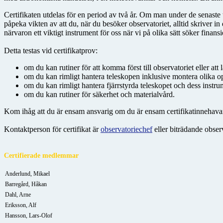
Certifikaten utdelas för en period av två år. Om man under de senaste två
påpeka vikten av att du, när du besöker observatoriet, alltid skriver 
närvaron ett viktigt instrument för oss när vi på olika sätt söker finansi
Detta testas vid certifikatprov:
om du kan rutiner för att komma först till observatoriet eller at
om du kan rimligt hantera teleskopen inklusive montera olika op
om du kan rimligt hantera fjärrstyrda teleskopet och dess instru
om du kan rutiner för säkerhet och materialvård.
Kom ihåg att du är ensam ansvarig om du är ensam certifikatinnehavar
Kontaktperson för certifikat är
observatoriechef
eller biträdande obser
Certifierade medlemmar
Anderlund, Mikael
Barregård, Håkan
Dahl, Arne
Eriksson, Alf
Hansson, Lars-Olof