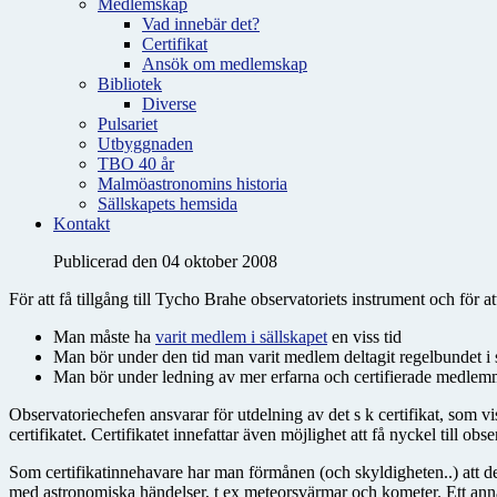
Medlemskap
Vad innebär det?
Certifikat
Ansök om medlemskap
Bibliotek
Diverse
Pulsariet
Utbyggnaden
TBO 40 år
Malmöastronomins historia
Sällskapets hemsida
Kontakt
Publicerad den 04 oktober 2008
För att få tillgång till Tycho Brahe observatoriets instrument och för a
Man måste ha
varit medlem i sällskapet
en viss tid
Man bör under den tid man varit medlem deltagit regelbundet i s
Man bör under ledning av mer erfarna och certifierade medlemm
Observatoriechefen ansvarar för utdelning av det s k certifikat, som v
certifikatet. Certifikatet innefattar även möjlighet att få nyckel till ob
Som certifikatinnehavare har man förmånen (och skyldigheten..) att del
med astronomiska händelser, t ex meteorsvärmar och kometer. Ett anna