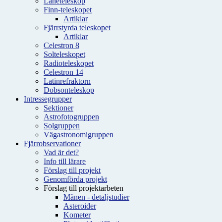
Låneteleskop
Finn-teleskopet
Artiklar
Fjärrstyrda teleskopet
Artiklar
Celestron 8
Solteleskopet
Radioteleskopet
Celestron 14
Latinrefraktorn
Dobsonteleskop
Intressegrupper
Sektioner
Astrofotogruppen
Solgruppen
Vägastronomigruppen
Fjärrobservationer
Vad är det?
Info till lärare
Förslag till projekt
Genomförda projekt
Förslag till projektarbeten
Månen - detaljstudier
Asteroider
Kometer