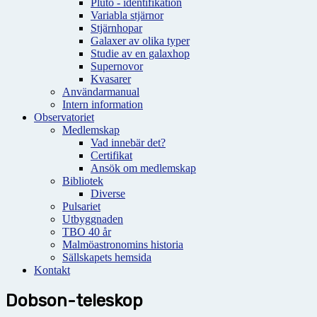
Pluto - identifikation
Variabla stjärnor
Stjärnhopar
Galaxer av olika typer
Studie av en galaxhop
Supernovor
Kvasarer
Användarmanual
Intern information
Observatoriet
Medlemskap
Vad innebär det?
Certifikat
Ansök om medlemskap
Bibliotek
Diverse
Pulsariet
Utbyggnaden
TBO 40 år
Malmöastronomins historia
Sällskapets hemsida
Kontakt
Dobson-teleskop