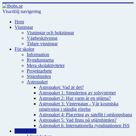
Visa/dölj navigering
Hem
Visningar
Visningar och bokningar
Vägbeskrivning
Tidare visningar
För skolor
Information
Rymdungarna
Mera skolaktiviteter
Projektarbete
Stjärnhimlen
Astropaket
Astropaket: Vad är det?
Astropaket 1: Simulering av solsystemet
Astropaket 2: Hur varm är en stjärna?
Astropaket 3: Vintergatan - Vår kosmiska
omgivning i ständig rörelse
Astropaket 4: Placering av satellit i omloppsbana
Astropaket 5: Vad finns på stjärnhimlen?
Astropaket 6: Internationella rymdstationen ISS
Teleskopen