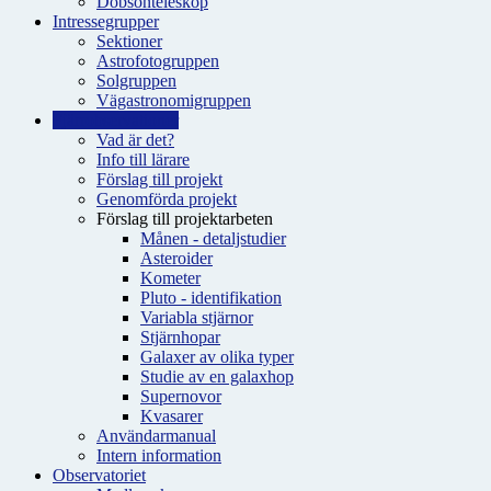
Dobsonteleskop
Intressegrupper
Sektioner
Astrofotogruppen
Solgruppen
Vägastronomigruppen
Fjärrobservationer
Vad är det?
Info till lärare
Förslag till projekt
Genomförda projekt
Förslag till projektarbeten
Månen - detaljstudier
Asteroider
Kometer
Pluto - identifikation
Variabla stjärnor
Stjärnhopar
Galaxer av olika typer
Studie av en galaxhop
Supernovor
Kvasarer
Användarmanual
Intern information
Observatoriet