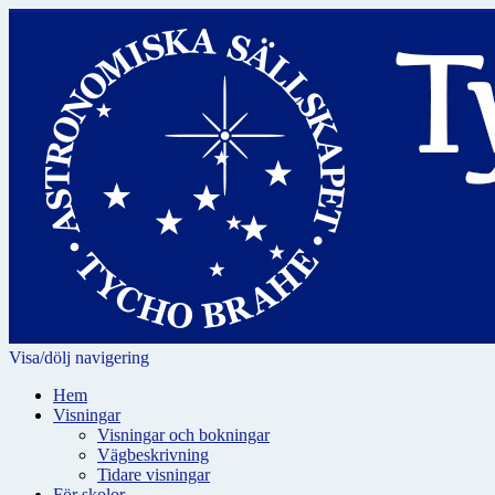
Visa/dölj navigering
Hem
Visningar
Visningar och bokningar
Vägbeskrivning
Tidare visningar
För skolor