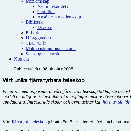
Medlemskap
Vad innebär det?
Certifikat
Ansök om medlemskap
Bibliotek
Diverse
Pulsariet
Utbyggnaden
TBO 40 år
Malmöastronomins historia
Sällskapets hemsida
Kontakt
Publicerad den 08 oktober 2008
Vårt unika fjärrstyrbara teleskop
Vi har nyligen uppgraderat vårt fjärrstyrda teleskop till högsta tekn
modell än tidigare. Ett nytt filterhjul möjliggör enklare observation
uppdatering. I
ntresserade skolor och gymnasister kan
höra av sig för
Vårt
fjärrstyrda teleskop
går att köra över internet. Det innebär att m