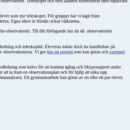
 på observatoriet. Teleskopet och dess kamera kontrolleras med mjukvara
elever som styr teleskopet. För grupper har vi tagit fram
terna. Egna ideer är förstås också välkomna.
e-observatoriet. Till ditt förfogande har du då observatoriets
ndledning och teleskoptid. Eleverna måste dock ha handledare på
av observationerna. Vi ger
tips på projekt
som kan göras och
exempel
 handledning som krävs för att komma igång och Skypesupport under
r att ta fram en observationsplan och för hjälp att söka upp
 dataanalysen. Ett gymnasiearbete kan göras av en eller ett par elever.