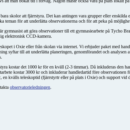
rävs att man bokat tid i förväg. Någon måste också vara på plats lokalt
bara skolor att fjärrstyra. Det kan antingen vara grupper eller enskilda 
ka teman för att underlätta observationerna och för att peka på möjlighe
r gymnasist att göra observationer till ett gymnasiearbete på Tycho Brah
lig elektronisk CCD-kamera.
skopet i Oxie eller från skolan via internet. Vi erbjuder paket med ha
ing syftar till att underlätta planeringen, genomförandet och analysen 
s.
rstyra kostar det 1000 kr för en kväll (2-3 timmar). Då inkluderas den
tarbete kostar 3000 kr och inkluderar handledartid före observationen fö
en kvälls teleskoptid (fjärrstyrtr eller på plats i Oxie) och support vid
ntakta
observatorieledningen
.