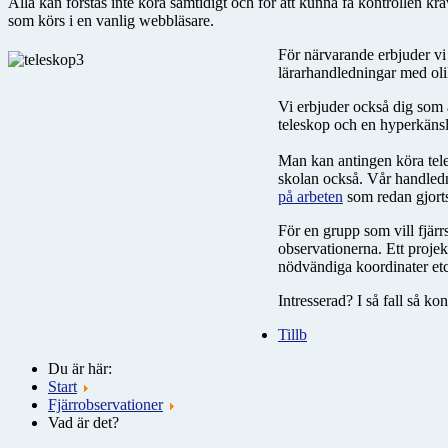
Alla kan förstås inte köra samtidigt och för att kunna få kontrollen k
som körs i en vanlig webbläsare.
För närvarande erbjuder vi 
lärarhandledningar med oli
Vi erbjuder också dig som ä
teleskop och en hyperkäns
Man kan antingen köra tele
skolan också. Vår handledn
på arbeten
som redan gjort
För en grupp som vill fjär
observationerna. Ett projek
nödvändiga koordinater etc, 
Intresserad? I så fall så ko
Tillb
Du är här:
Start
Fjärrobservationer
Vad är det?