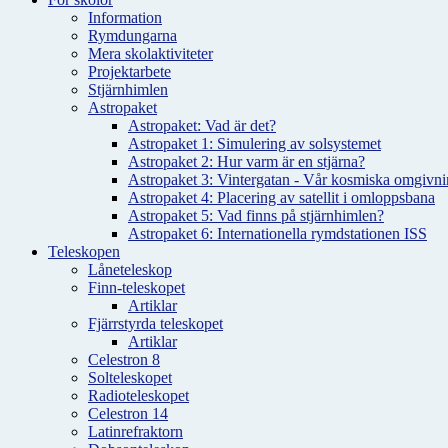
Information
Rymdungarna
Mera skolaktiviteter
Projektarbete
Stjärnhimlen
Astropaket
Astropaket: Vad är det?
Astropaket 1: Simulering av solsystemet
Astropaket 2: Hur varm är en stjärna?
Astropaket 3: Vintergatan - Vår kosmiska omgivnin
Astropaket 4: Placering av satellit i omloppsbana
Astropaket 5: Vad finns på stjärnhimlen?
Astropaket 6: Internationella rymdstationen ISS
Teleskopen
Låneteleskop
Finn-teleskopet
Artiklar
Fjärrstyrda teleskopet
Artiklar
Celestron 8
Solteleskopet
Radioteleskopet
Celestron 14
Latinrefraktorn