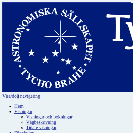
Visa/dölj navigering
Hem
Visningar
Visningar och bokningar
Vägbeskrivning
Tidare visningar
För skolor