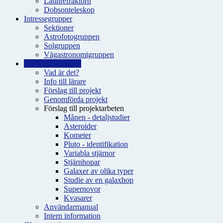
Latinrefraktorn
Dobsonteleskop
Intressegrupper
Sektioner
Astrofotogruppen
Solgruppen
Vägastronomigruppen
Fjärrobservationer
Vad är det?
Info till lärare
Förslag till projekt
Genomförda projekt
Förslag till projektarbeten
Månen - detaljstudier
Asteroider
Kometer
Pluto - identifikation
Variabla stjärnor
Stjärnhopar
Galaxer av olika typer
Studie av en galaxhop
Supernovor
Kvasarer
Användarmanual
Intern information