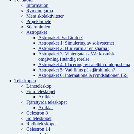
Information
Rymdungarna
Mera skolaktiviteter
Projektarbete
Stjärnhimlen
Astropaket
Astropaket: Vad är det?
Astropaket 1: Simulering av solsystemet
Astropaket 2: Hur varm är en stjärna?
Astropaket 3: Vintergatan - Vår kosmiska
omgivning i ständig rörelse
Astropaket 4: Placering av satellit i omloppsbana
Astropaket 5: Vad finns på stjärnhimlen?
Astropaket 6: Internationella rymdstationen ISS
Teleskopen
Låneteleskop
Finn-teleskopet
Artiklar
Fjärrstyrda teleskopet
Artiklar
Celestron 8
Solteleskopet
Radioteleskopet
Celestron 14