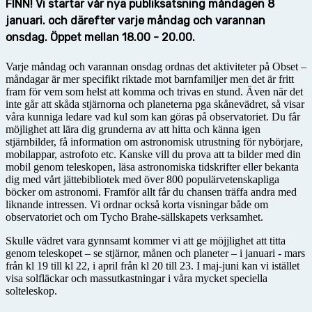
FINN! Vi startar vår nya publiksatsning
måndagen 8
januari. och därefter varje måndag och varannan
onsdag. Öppet mellan 18.00 - 20.00.
Varje måndag och varannan onsdag ordnas det aktiviteter på Obset –
måndagar är mer specifikt riktade mot barnfamiljer men det är fritt
fram för vem som helst att komma och trivas en stund. Även när det
inte går att skåda stjärnorna och planeterna pga skånevädret, så visar
våra kunniga ledare vad kul som kan göras på observatoriet. Du får
möjlighet att lära dig grunderna av att hitta och känna igen
stjärnbilder, få information om astronomisk utrustning för nybörjare,
mobilappar, astrofoto etc. Kanske vill du prova att ta bilder med din
mobil genom teleskopen, läsa astronomiska tidskrifter eller bekanta
dig med vårt jättebibliotek med över 800 populärvetenskapliga
böcker om astronomi. Framför allt får du chansen träffa andra med
liknande intressen. Vi ordnar också korta visningar både om
observatoriet och om Tycho Brahe-sällskapets verksamhet.
Skulle vädret vara gynnsamt kommer vi att ge möjjlighet att titta
genom teleskopet – se stjärnor, månen och planeter – i januari - mars
från kl 19 till kl 22, i april från kl 20 till 23. I maj-juni kan vi istället
visa solfläckar och massutkastningar i våra mycket speciella
solteleskop.