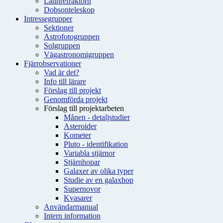
Latinrefraktorn
Dobsonteleskop
Intressegrupper
Sektioner
Astrofotogruppen
Solgruppen
Vägastronomigruppen
Fjärrobservationer
Vad är det?
Info till lärare
Förslag till projekt
Genomförda projekt
Förslag till projektarbeten
Månen - detaljstudier
Asteroider
Kometer
Pluto - identifikation
Variabla stjärnor
Stjärnhopar
Galaxer av olika typer
Studie av en galaxhop
Supernovor
Kvasarer
Användarmanual
Intern information