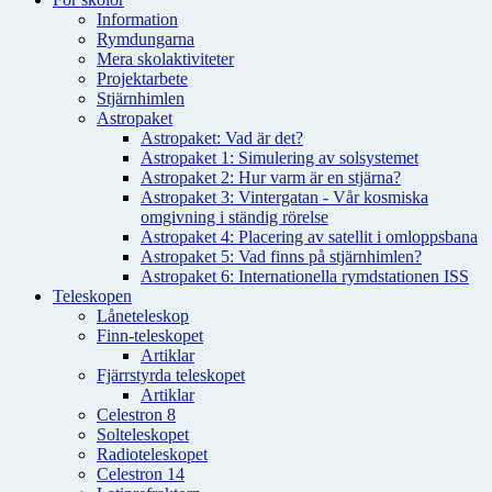
Information
Rymdungarna
Mera skolaktiviteter
Projektarbete
Stjärnhimlen
Astropaket
Astropaket: Vad är det?
Astropaket 1: Simulering av solsystemet
Astropaket 2: Hur varm är en stjärna?
Astropaket 3: Vintergatan - Vår kosmiska
omgivning i ständig rörelse
Astropaket 4: Placering av satellit i omloppsbana
Astropaket 5: Vad finns på stjärnhimlen?
Astropaket 6: Internationella rymdstationen ISS
Teleskopen
Låneteleskop
Finn-teleskopet
Artiklar
Fjärrstyrda teleskopet
Artiklar
Celestron 8
Solteleskopet
Radioteleskopet
Celestron 14