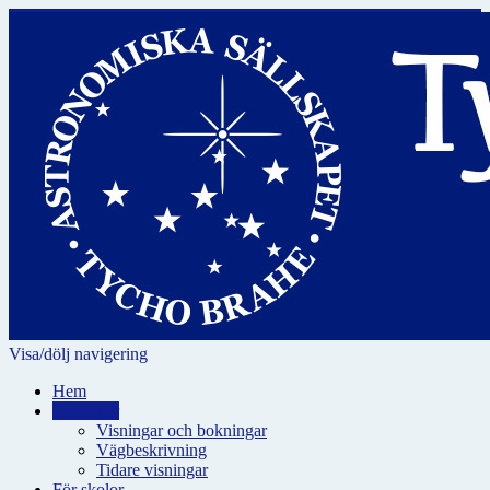
Visa/dölj navigering
Hem
Visningar
Visningar och bokningar
Vägbeskrivning
Tidare visningar
För skolor