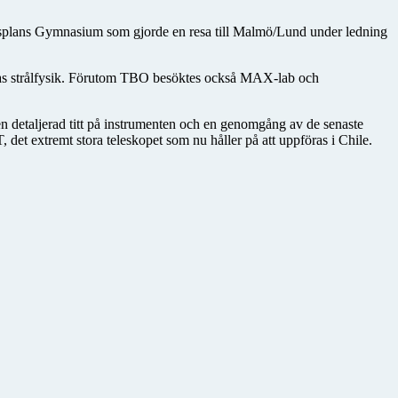
ldsplans Gymnasium som gjorde en resa till Malmö/Lund under ledning
llas strålfysik. Förutom TBO besöktes också MAX-lab och
n detaljerad titt på instrumenten och en genomgång av de senaste
t extremt stora teleskopet som nu håller på att uppföras i Chile.