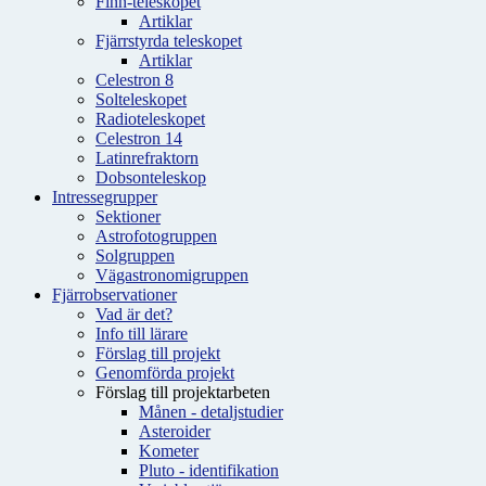
Finn-teleskopet
Artiklar
Fjärrstyrda teleskopet
Artiklar
Celestron 8
Solteleskopet
Radioteleskopet
Celestron 14
Latinrefraktorn
Dobsonteleskop
Intressegrupper
Sektioner
Astrofotogruppen
Solgruppen
Vägastronomigruppen
Fjärrobservationer
Vad är det?
Info till lärare
Förslag till projekt
Genomförda projekt
Förslag till projektarbeten
Månen - detaljstudier
Asteroider
Kometer
Pluto - identifikation