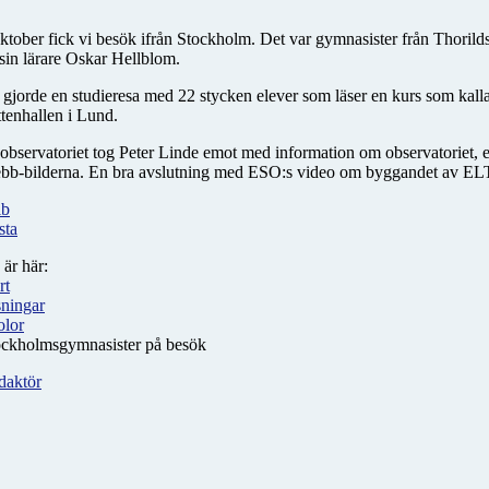
ktober fick vi besök ifrån Stockholm. Det var gymnasister från Thori
sin lärare Oskar Hellblom.
gjorde en studieresa med 22 stycken elever som läser en kurs som ka
tenhallen i Lund.
observatoriet tog Peter Linde emot med information om observatoriet, e
b-bilderna. En bra avslutning med ESO:s video om byggandet av ELT, de
lb
sta
 är här:
rt
sningar
olor
ockholmsgymnasister på besök
daktör