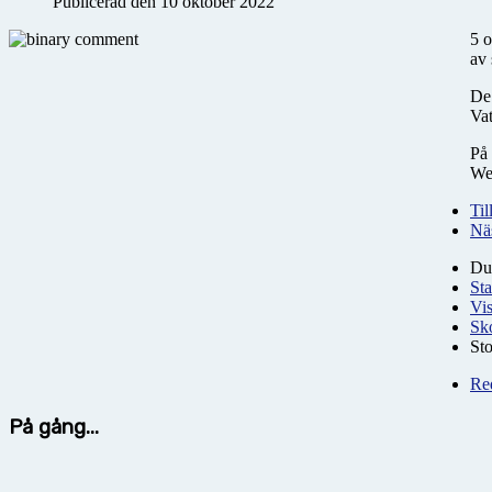
Publicerad den 10 oktober 2022
5 o
av 
De 
Vat
På 
Web
Til
Nä
Du
Sta
Vi
Sk
St
Re
På gång...