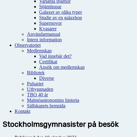
Variabla stjärnor
Stjärnhopar
Galaxer av olika typer
Studie av en galaxhop
Supernovor
Kvasarer
Användarmanual
Intern information
Observatoriet
Medlemskap
Vad innebär det?
Certifikat
Ansök om medlemskap
Bibliotek
Diverse
Pulsariet
Utbyggnaden
TBO 40 år
Malmöastronomins historia
Sällskapets hemsida
Kontakt
Stockholmsgymnasister på besök