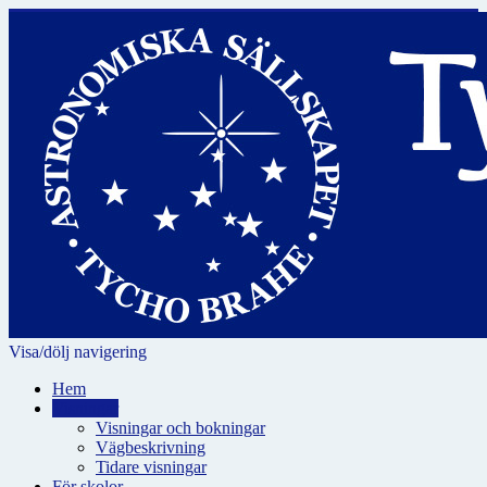
Visa/dölj navigering
Hem
Visningar
Visningar och bokningar
Vägbeskrivning
Tidare visningar
För skolor