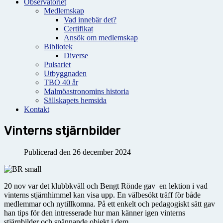
Observatoriet
Medlemskap
Vad innebär det?
Certifikat
Ansök om medlemskap
Bibliotek
Diverse
Pulsariet
Utbyggnaden
TBO 40 år
Malmöastronomins historia
Sällskapets hemsida
Kontakt
Vinterns stjärnbilder
Publicerad den 26 december 2024
20 nov var det klubbkväll och Bengt Rönde gav en lektion i vad
vinterns stjärnhimmel kan visa upp. En välbesökt träff för både
medlemmar och nytillkomna. På ett enkelt och pedagogiskt sätt gav
han tips för den intresserade hur man känner igen vinterns
stjärnbilder och spännande objekt i dem.