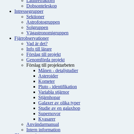
Latinrefraktorn
Dobsonteleskop
Intressegrupper
Sektioner
Astrofotogruppen
Solgruppen
Vägastronomigruppen
Fjärrobservationer
Vad är det?
Info till lärare
Förslag till projekt
Genomförda projekt
Förslag till projektarbeten
Månen - detaljstudier
Asteroider
Kometer
Pluto - identifikation
Variabla stjärnor
Stjärnhopar
Galaxer av olika typer
Studie av en galaxhop
Supernovor
Kvasarer
Användarmanual
Intern information