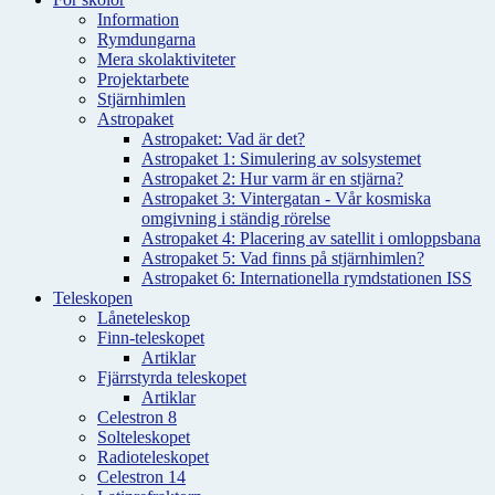
Information
Rymdungarna
Mera skolaktiviteter
Projektarbete
Stjärnhimlen
Astropaket
Astropaket: Vad är det?
Astropaket 1: Simulering av solsystemet
Astropaket 2: Hur varm är en stjärna?
Astropaket 3: Vintergatan - Vår kosmiska
omgivning i ständig rörelse
Astropaket 4: Placering av satellit i omloppsbana
Astropaket 5: Vad finns på stjärnhimlen?
Astropaket 6: Internationella rymdstationen ISS
Teleskopen
Låneteleskop
Finn-teleskopet
Artiklar
Fjärrstyrda teleskopet
Artiklar
Celestron 8
Solteleskopet
Radioteleskopet
Celestron 14