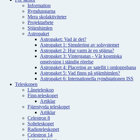
Information
Rymdungarna
Mera skolaktiviteter
Projektarbete
Stjärnhimlen
Astropaket
Astropaket: Vad är det?
Astropaket 1: Simulering av solsystemet
Astropaket 2: Hur varm är en stjärna?
Astropaket 3: Vintergatan - Vår kosmiska
omgivning i ständig rörelse
Astropaket 4: Placering av satellit i omloppsbana
Astropaket 5: Vad finns på stjärnhimlen?
Astropaket 6: Internationella rymdstationen ISS
Teleskopen
Låneteleskop
Finn-teleskopet
Artiklar
Fjärrstyrda teleskopet
Artiklar
Celestron 8
Solteleskopet
Radioteleskopet
Celestron 14