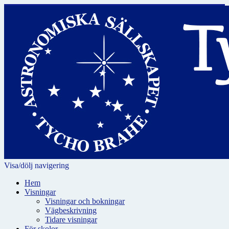
Visa/dölj navigering
Hem
Visningar
Visningar och bokningar
Vägbeskrivning
Tidare visningar
För skolor