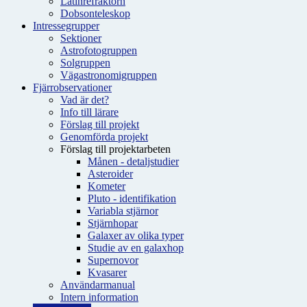
Latinrefraktorn
Dobsonteleskop
Intressegrupper
Sektioner
Astrofotogruppen
Solgruppen
Vägastronomigruppen
Fjärrobservationer
Vad är det?
Info till lärare
Förslag till projekt
Genomförda projekt
Förslag till projektarbeten
Månen - detaljstudier
Asteroider
Kometer
Pluto - identifikation
Variabla stjärnor
Stjärnhopar
Galaxer av olika typer
Studie av en galaxhop
Supernovor
Kvasarer
Användarmanual
Intern information