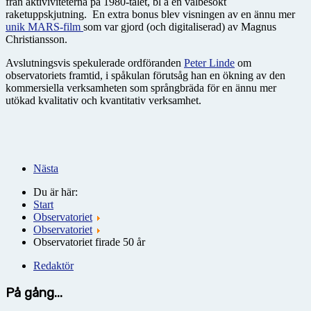
från aktiviviteterna på 1980-talet, bl a en välbesökt
raketuppskjutning. En extra bonus blev visningen av en ännu mer
unik MARS-film
som var gjord (och digitaliserad) av Magnus
Christiansson.
Avslutningsvis spekulerade ordföranden
Peter Linde
om
observatoriets framtid, i spåkulan förutsåg han en ökning av den
kommersiella verksamheten som språngbräda för en ännu mer
utökad kvalitativ och kvantitativ verksamhet.
Nästa
Du är här:
Start
Observatoriet
Observatoriet
Observatoriet firade 50 år
Redaktör
På gång...