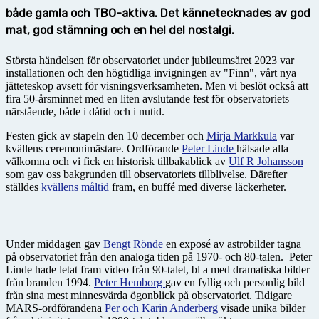
både gamla och TBO-aktiva. Det kännetecknades av god
mat, god stämning och en hel del nostalgi.
Största händelsen för observatoriet under jubileumsåret 2023 var
installationen och den högtidliga invigningen av "Finn", vårt nya
jätteteskop avsett för visningsverksamheten. Men vi beslöt också att
fira 50-årsminnet med en liten avslutande fest för observatoriets
närstående, både i dåtid och i nutid.
Festen gick av stapeln den 10 december och
Mirja Markkula
var
kvällens ceremonimästare. Ordförande
Peter Linde
hälsade alla
välkomna och vi fick en historisk tillbakablick av
Ulf R Johansson
som gav oss bakgrunden till observatoriets tillblivelse. Därefter
ställdes
kvällens måltid
fram, en buffé med diverse läckerheter.
Under middagen gav
Bengt Rönde
en exposé av astrobilder tagna
på observatoriet från den analoga tiden på 1970- och 80-talen. Peter
Linde hade letat fram video från 90-talet, bl a med dramatiska bilder
från branden 1994.
Peter Hemborg
gav en fyllig och personlig bild
från sina mest minnesvärda ögonblick på observatoriet. Tidigare
MARS-ordförandena
Per och Karin Anderberg
visade unika bilder