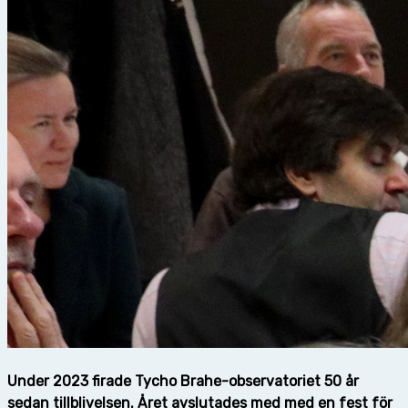
Under 2023 firade Tycho Brahe-observatoriet 50 år
sedan tillblivelsen. Året avslutades med med en fest för