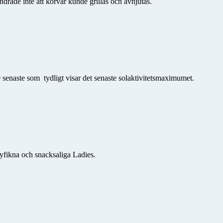
drade inte att korvar kunde grillas och avnjutas.
 senaste som tydligt visar det senaste solaktivitetsmaximumet.
yfikna och snacksaliga Ladies.