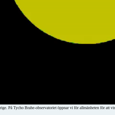
rige. På Tycho Brahe-observatoriet öppnar vi för allmänheten för att vis