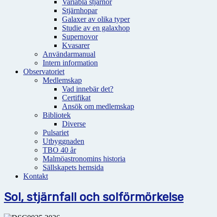
Variabla stjärnor
Stjärnhopar
Galaxer av olika typer
Studie av en galaxhop
Supernovor
Kvasarer
Användarmanual
Intern information
Observatoriet
Medlemskap
Vad innebär det?
Certifikat
Ansök om medlemskap
Bibliotek
Diverse
Pulsariet
Utbyggnaden
TBO 40 år
Malmöastronomins historia
Sällskapets hemsida
Kontakt
Sol, stjärnfall och solförmörkelse