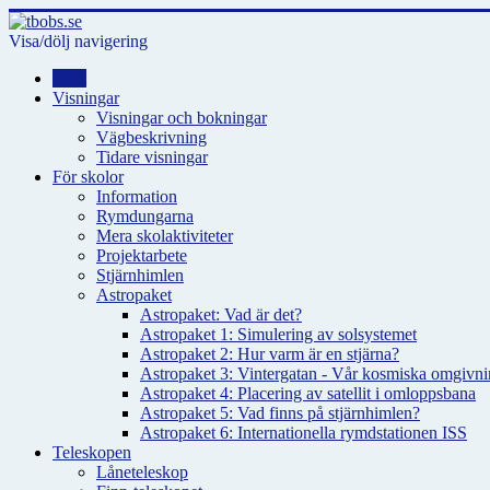
Visa/dölj navigering
Hem
Visningar
Visningar och bokningar
Vägbeskrivning
Tidare visningar
För skolor
Information
Rymdungarna
Mera skolaktiviteter
Projektarbete
Stjärnhimlen
Astropaket
Astropaket: Vad är det?
Astropaket 1: Simulering av solsystemet
Astropaket 2: Hur varm är en stjärna?
Astropaket 3: Vintergatan - Vår kosmiska omgivnin
Astropaket 4: Placering av satellit i omloppsbana
Astropaket 5: Vad finns på stjärnhimlen?
Astropaket 6: Internationella rymdstationen ISS
Teleskopen
Låneteleskop