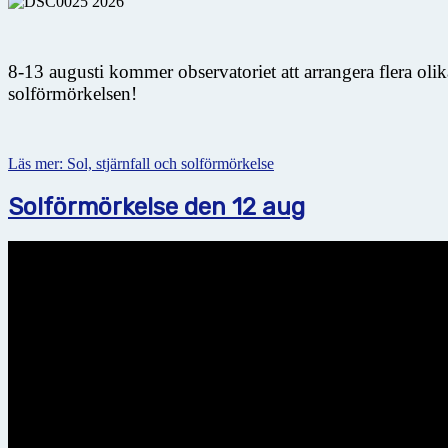
8-13 augusti kommer observatoriet att arrangera flera oli
solförmörkelsen!
Läs mer: Sol, stjärnfall och solförmörkelse
Solförmörkelse den 12 aug