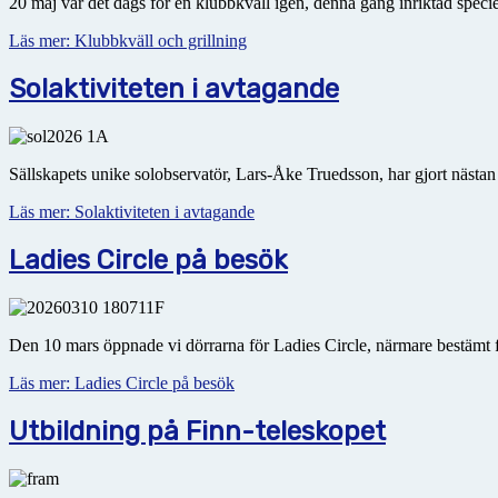
20 maj var det dags för en klubbkväll igen, denna gång inriktad speci
Läs mer: Klubbkväll och grillning
Solaktiviteten i avtagande
Sällskapets unike solobservatör, Lars-Åke Truedsson, har gjort nästan
Läs mer: Solaktiviteten i avtagande
Ladies Circle på besök
Den 10 mars öppnade vi dörrarna för Ladies Circle, närmare bestämt 
Läs mer: Ladies Circle på besök
Utbildning på Finn-teleskopet