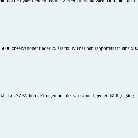
ellt mot de nyare medlemmarna. Vädret kunde ha varit bättre men det hin
 5000 observationer under 25 års tid. Nu har han rapporterat in sina 500
från LC-37 Malmö - Elbogen och det var sannerligen ett härligt gäng n