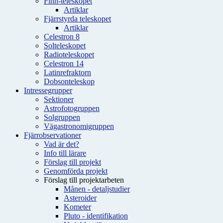
Finn-teleskopet
Artiklar
Fjärrstyrda teleskopet
Artiklar
Celestron 8
Solteleskopet
Radioteleskopet
Celestron 14
Latinrefraktorn
Dobsonteleskop
Intressegrupper
Sektioner
Astrofotogruppen
Solgruppen
Vägastronomigruppen
Fjärrobservationer
Vad är det?
Info till lärare
Förslag till projekt
Genomförda projekt
Förslag till projektarbeten
Månen - detaljstudier
Asteroider
Kometer
Pluto - identifikation