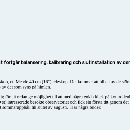
igt fortgår balansering, kalibrering och slutinstallation av
skop, ett Meade 40 cm (16") teleskop. Det kommer att bli ett av de största
av det som syns på himlen.
lig för att redan ge möjlighet till att med några enkla klick på kontrolle
0 st) intresserade besökte observatoriet och fick sin första titt genom 
tt sommarupphåll till slutet av augusti. Här några bilder: