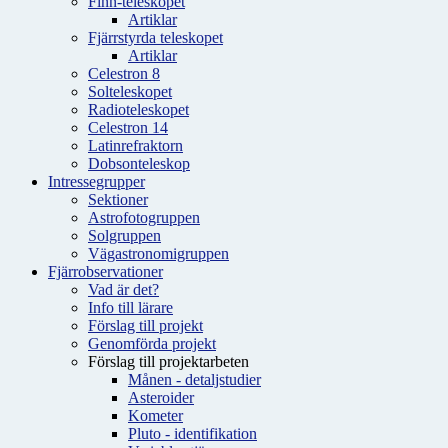
Finn-teleskopet
Artiklar
Fjärrstyrda teleskopet
Artiklar
Celestron 8
Solteleskopet
Radioteleskopet
Celestron 14
Latinrefraktorn
Dobsonteleskop
Intressegrupper
Sektioner
Astrofotogruppen
Solgruppen
Vägastronomigruppen
Fjärrobservationer
Vad är det?
Info till lärare
Förslag till projekt
Genomförda projekt
Förslag till projektarbeten
Månen - detaljstudier
Asteroider
Kometer
Pluto - identifikation