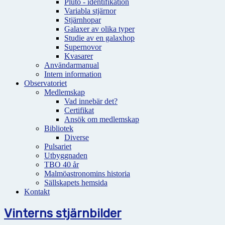
Pluto - identifikation
Variabla stjärnor
Stjärnhopar
Galaxer av olika typer
Studie av en galaxhop
Supernovor
Kvasarer
Användarmanual
Intern information
Observatoriet
Medlemskap
Vad innebär det?
Certifikat
Ansök om medlemskap
Bibliotek
Diverse
Pulsariet
Utbyggnaden
TBO 40 år
Malmöastronomins historia
Sällskapets hemsida
Kontakt
Vinterns stjärnbilder