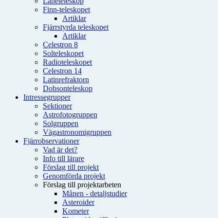
Låneteleskop
Finn-teleskopet
Artiklar
Fjärrstyrda teleskopet
Artiklar
Celestron 8
Solteleskopet
Radioteleskopet
Celestron 14
Latinrefraktorn
Dobsonteleskop
Intressegrupper
Sektioner
Astrofotogruppen
Solgruppen
Vägastronomigruppen
Fjärrobservationer
Vad är det?
Info till lärare
Förslag till projekt
Genomförda projekt
Förslag till projektarbeten
Månen - detaljstudier
Asteroider
Kometer