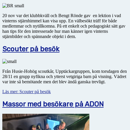
20 nov var det klubbkväll och Bengt Rönde gav en lektion i vad
vinterns stjärnhimmel kan visa upp. En välbesökt träff för både
medlemmar och nytillkomna. På ett enkelt och pedagogiskt sätt gav
han tips för den intresserade hur man känner igen vinterns
stjärnbilder och spännande objekt i dem.
Scouter på besök
Från Husie-Hohög scoutkår, Upptäckargruppen, kom torsdagen den
28/11 en grupp nyfikna och ytterst vetgiriga barn på visning. Vädret
var inte så bemötande men det blev ändå ganska trevligt.
Läs mer: Scouter på besök
Massor med besökare på ADON