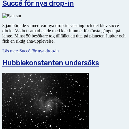
Succé för nya drop-in
8 jan började vi med vår nya drop-in satsning och det blev succé
direkt. Vädret samarbetade med klar himmel för första gången på
länge. Minst 50 besökare tog tillfället att titta på planeten Jupiter och
fick en riktig aha-upplevelse.
Läs mer: Succé för nya drop-in
Hubblekonstanten undersöks