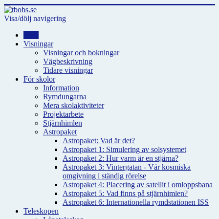
Visa/dölj navigering
Hem
Visningar
Visningar och bokningar
Vägbeskrivning
Tidare visningar
För skolor
Information
Rymdungarna
Mera skolaktiviteter
Projektarbete
Stjärnhimlen
Astropaket
Astropaket: Vad är det?
Astropaket 1: Simulering av solsystemet
Astropaket 2: Hur varm är en stjärna?
Astropaket 3: Vintergatan - Vår kosmiska
omgivning i ständig rörelse
Astropaket 4: Placering av satellit i omloppsbana
Astropaket 5: Vad finns på stjärnhimlen?
Astropaket 6: Internationella rymdstationen ISS
Teleskopen