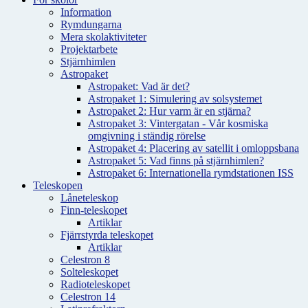
Information
Rymdungarna
Mera skolaktiviteter
Projektarbete
Stjärnhimlen
Astropaket
Astropaket: Vad är det?
Astropaket 1: Simulering av solsystemet
Astropaket 2: Hur varm är en stjärna?
Astropaket 3: Vintergatan - Vår kosmiska
omgivning i ständig rörelse
Astropaket 4: Placering av satellit i omloppsbana
Astropaket 5: Vad finns på stjärnhimlen?
Astropaket 6: Internationella rymdstationen ISS
Teleskopen
Låneteleskop
Finn-teleskopet
Artiklar
Fjärrstyrda teleskopet
Artiklar
Celestron 8
Solteleskopet
Radioteleskopet
Celestron 14