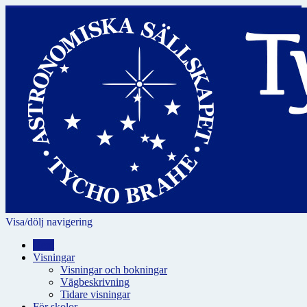
Visa/dölj navigering
Hem
Visningar
Visningar och bokningar
Vägbeskrivning
Tidare visningar
För skolor