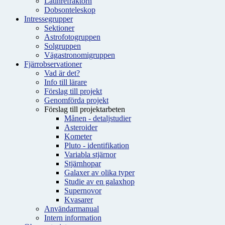
Latinrefraktorn
Dobsonteleskop
Intressegrupper
Sektioner
Astrofotogruppen
Solgruppen
Vägastronomigruppen
Fjärrobservationer
Vad är det?
Info till lärare
Förslag till projekt
Genomförda projekt
Förslag till projektarbeten
Månen - detaljstudier
Asteroider
Kometer
Pluto - identifikation
Variabla stjärnor
Stjärnhopar
Galaxer av olika typer
Studie av en galaxhop
Supernovor
Kvasarer
Användarmanual
Intern information