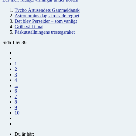
Tycho Årtusendets Gammeldansk
Astronomins dag - trotsade regnet
Det blev Perseider – som vanligt
Grillkväll i maj
Påskutställningens trestegsraket
Sida 1 av 36
1
2
3
4
...
6
7
8
9
10
Du är här: