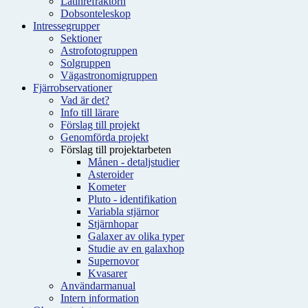
Latinrefraktorn
Dobsonteleskop
Intressegrupper
Sektioner
Astrofotogruppen
Solgruppen
Vägastronomigruppen
Fjärrobservationer
Vad är det?
Info till lärare
Förslag till projekt
Genomförda projekt
Förslag till projektarbeten
Månen - detaljstudier
Asteroider
Kometer
Pluto - identifikation
Variabla stjärnor
Stjärnhopar
Galaxer av olika typer
Studie av en galaxhop
Supernovor
Kvasarer
Användarmanual
Intern information