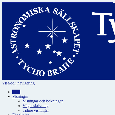
Visa/dölj navigering
Hem
Visningar
Visningar och bokningar
Vägbeskrivning
Tidare visningar
För skolor