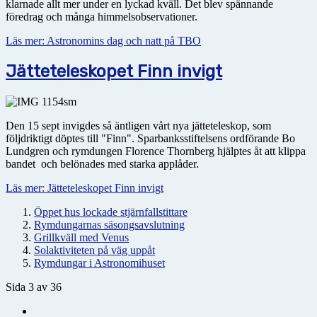
klarnade allt mer under en lyckad kväll. Det blev spännande
föredrag och många himmelsobservationer.
Läs mer: Astronomins dag och natt på TBO
Jätteteleskopet Finn invigt
Den 15 sept invigdes så äntligen vårt nya jätteteleskop, som
följdriktigt döptes till "Finn". Sparbanksstiftelsens ordförande Bo
Lundgren och rymdungen Florence Thornberg hjälptes åt att klippa
bandet och belönades med starka applåder.
Läs mer: Jätteteleskopet Finn invigt
Öppet hus lockade stjärnfallstittare
Rymdungarnas säsongsavslutning
Grillkväll med Venus
Solaktiviteten på väg uppåt
Rymdungar i Astronomihuset
Sida 3 av 36