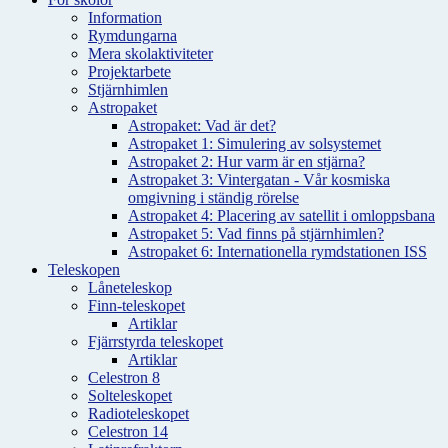
Information
Rymdungarna
Mera skolaktiviteter
Projektarbete
Stjärnhimlen
Astropaket
Astropaket: Vad är det?
Astropaket 1: Simulering av solsystemet
Astropaket 2: Hur varm är en stjärna?
Astropaket 3: Vintergatan - Vår kosmiska
omgivning i ständig rörelse
Astropaket 4: Placering av satellit i omloppsbana
Astropaket 5: Vad finns på stjärnhimlen?
Astropaket 6: Internationella rymdstationen ISS
Teleskopen
Låneteleskop
Finn-teleskopet
Artiklar
Fjärrstyrda teleskopet
Artiklar
Celestron 8
Solteleskopet
Radioteleskopet
Celestron 14