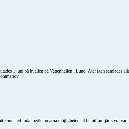
es 1 juni på kvällen på Vattenhallen i Lund. Åter igen samlades alla
r sommarlov.
 att kunna erbjuda medlemmarna möjligheten att hemifrån fjärrstyra vårt 