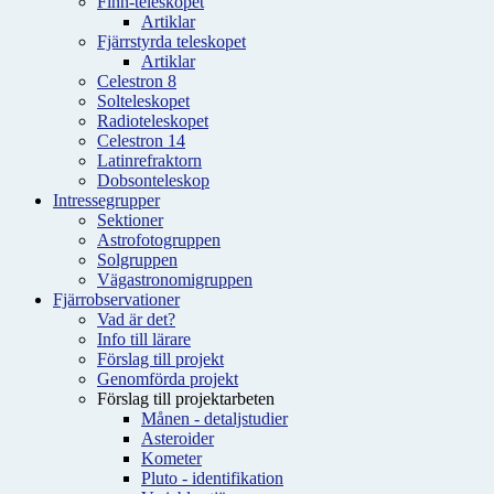
Finn-teleskopet
Artiklar
Fjärrstyrda teleskopet
Artiklar
Celestron 8
Solteleskopet
Radioteleskopet
Celestron 14
Latinrefraktorn
Dobsonteleskop
Intressegrupper
Sektioner
Astrofotogruppen
Solgruppen
Vägastronomigruppen
Fjärrobservationer
Vad är det?
Info till lärare
Förslag till projekt
Genomförda projekt
Förslag till projektarbeten
Månen - detaljstudier
Asteroider
Kometer
Pluto - identifikation