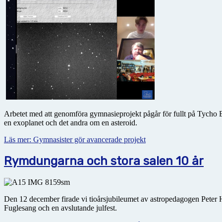
Arbetet med att genomföra gymnasieprojekt pågår för fullt på Tycho Br
en exoplanet och det andra om en asteroid.
Läs mer: Gymnasister gör avancerade projekt
Rymdungarna och stora salen 10 år
Den 12 december firade vi tioårsjubileumet av astropedagogen Peter He
Fuglesang och en avslutande julfest.