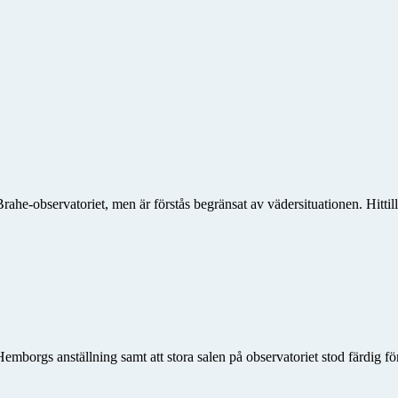
ahe-observatoriet, men är förstås begränsat av vädersituationen. Hittil
mborgs anställning samt att stora salen på observatoriet stod färdig f