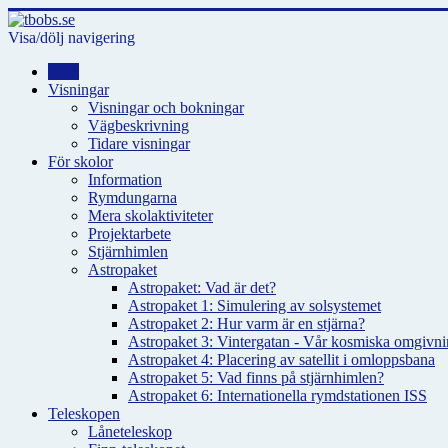
Visa/dölj navigering
Hem
Visningar
Visningar och bokningar
Vägbeskrivning
Tidare visningar
För skolor
Information
Rymdungarna
Mera skolaktiviteter
Projektarbete
Stjärnhimlen
Astropaket
Astropaket: Vad är det?
Astropaket 1: Simulering av solsystemet
Astropaket 2: Hur varm är en stjärna?
Astropaket 3: Vintergatan - Vår kosmiska omgivnin
Astropaket 4: Placering av satellit i omloppsbana
Astropaket 5: Vad finns på stjärnhimlen?
Astropaket 6: Internationella rymdstationen ISS
Teleskopen
Låneteleskop