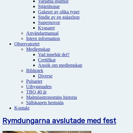
Variabla stjärnor
Stjärnhopar
Galaxer av olika typer
Studie av en galaxhop
Supernovor
Kvasarer
Användarmanual
Intern information
Observatoriet
Medlemskap
Vad innebär det?
Certifikat
Ansök om medlemskap
Bibliotek
Diverse
Pulsariet
Utbyggnaden
TBO 40 år
Malmöastronomins historia
Sällskapets hemsida
Kontakt
Rymdungarna avslutade med fest