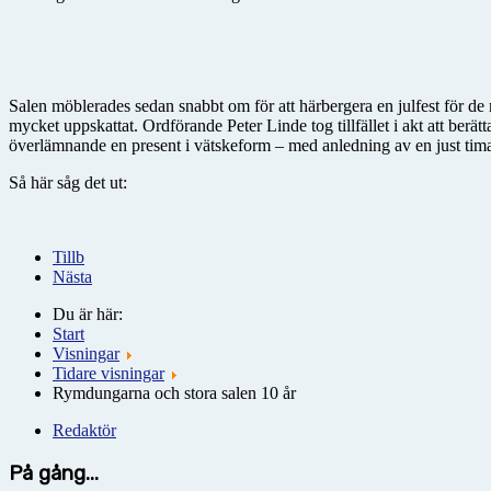
Salen möblerades sedan snabbt om för att härbergera en julfest för d
mycket uppskattat. Ordförande Peter Linde tog tillfället i akt att ber
överlämnande en present i vätskeform – med anledning av en just ti
Så här såg det ut:
Tillb
Nästa
Du är här:
Start
Visningar
Tidare visningar
Rymdungarna och stora salen 10 år
Redaktör
På gång...