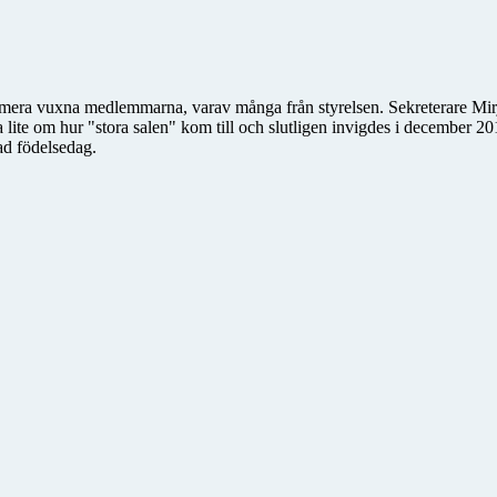
e mera vuxna medlemmarna, varav många från styrelsen. Sekreterare Mir
ätta lite om hur "stora salen" kom till och slutligen invigdes i decemb
mad födelsedag.