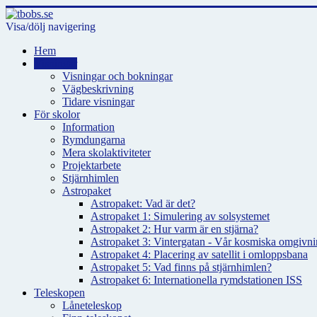
Visa/dölj navigering
Hem
Visningar
Visningar och bokningar
Vägbeskrivning
Tidare visningar
För skolor
Information
Rymdungarna
Mera skolaktiviteter
Projektarbete
Stjärnhimlen
Astropaket
Astropaket: Vad är det?
Astropaket 1: Simulering av solsystemet
Astropaket 2: Hur varm är en stjärna?
Astropaket 3: Vintergatan - Vår kosmiska omgivnin
Astropaket 4: Placering av satellit i omloppsbana
Astropaket 5: Vad finns på stjärnhimlen?
Astropaket 6: Internationella rymdstationen ISS
Teleskopen
Låneteleskop