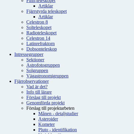
Finn-teleskopet
Artiklar
Fjärrstyrda teleskopet
Artiklar
Celestron 8
Solteleskopet
Radioteleskopet
Celestron 14
Latinrefraktorn
Dobsonteleskop
Intressegrupper
Sektioner
Astrofotogruppen
Solgruppen
Vägastronomigruppen
Fjärrobservationer
Vad är det?
Info till lärare
Förslag till projekt
Genomförda projekt
Förslag till projektarbeten
Månen - detaljstudier
Asteroider
Kometer
Pluto - identifikation