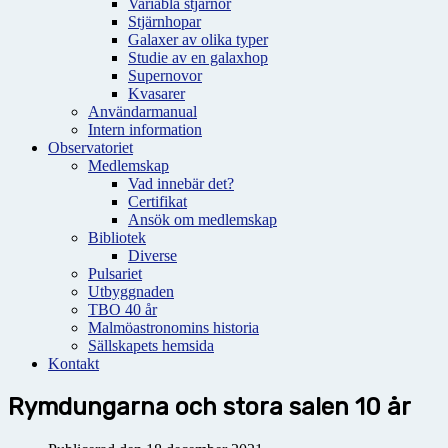
Variabla stjärnor
Stjärnhopar
Galaxer av olika typer
Studie av en galaxhop
Supernovor
Kvasarer
Användarmanual
Intern information
Observatoriet
Medlemskap
Vad innebär det?
Certifikat
Ansök om medlemskap
Bibliotek
Diverse
Pulsariet
Utbyggnaden
TBO 40 år
Malmöastronomins historia
Sällskapets hemsida
Kontakt
Rymdungarna och stora salen 10 år