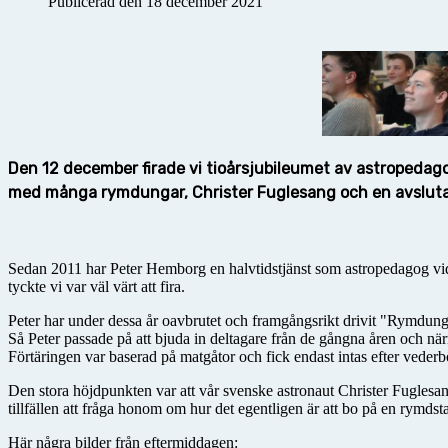
Publicerad den 18 december 2021
Den 12 december firade vi tioårsjubileumet av astropedago
med många rymdungar, Christer Fuglesang och en avsluta
Sedan 2011 har Peter Hemborg en halvtidstjänst som astropedagog vid T
tyckte vi var väl värt att fira.
Peter har under dessa år oavbrutet och framgångsrikt drivit "Rymdung
Så Peter passade på att bjuda in deltagare från de gångna åren och n
Förtäringen var baserad på matgåtor och fick endast intas efter veder
Den stora höjdpunkten var att vår svenske astronaut Christer Fuglesang
tillfällen att fråga honom om hur det egentligen är att bo på en rymds
Här några bilder från eftermiddagen: