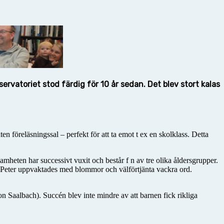
vatoriet stod färdig för 10 år sedan. Det blev stort kalas
föreläsningssal – perfekt för att ta emot t ex en skolklass. Detta
eten har successivt vuxit och består f n av tre olika åldersgrupper.
r Peter uppvaktades med blommor och välförtjänta vackra ord.
on Saalbach). Succén blev inte mindre av att barnen fick rikliga