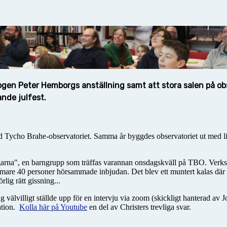
gen Peter Hemborgs anställning samt att stora salen på obser
nde julfest.
ycho Brahe-observatoriet. Samma år byggdes observatoriet ut med liten 
arna", en barngrupp som träffas varannan onsdagskväll på TBO. Verksamh
ärmare 40 personer hörsammade inbjudan. Det blev ett muntert kalas dä
börlig rätt gissning...
 välvilligt ställde upp för en intervju via zoom (skickligt hanterad av J
tation.
Kolla här på Youtube
en del av Christers trevliga svar.