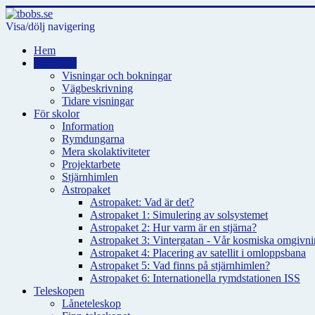
Visa/dölj navigering
Hem
Visningar
Visningar och bokningar
Vägbeskrivning
Tidare visningar
För skolor
Information
Rymdungarna
Mera skolaktiviteter
Projektarbete
Stjärnhimlen
Astropaket
Astropaket: Vad är det?
Astropaket 1: Simulering av solsystemet
Astropaket 2: Hur varm är en stjärna?
Astropaket 3: Vintergatan - Vår kosmiska omgivnin
Astropaket 4: Placering av satellit i omloppsbana
Astropaket 5: Vad finns på stjärnhimlen?
Astropaket 6: Internationella rymdstationen ISS
Teleskopen
Låneteleskop