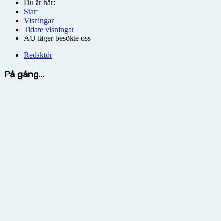
Du är här:
Start
Visningar
Tidare visningar
AU-läger besökte oss
Redaktör
På gång...