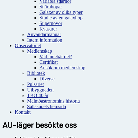
Variabla stjärnor
Stjärnhopar
Galaxer av olika typer
Studie av en galaxhop
Supernovor
Kvasarer
Användarmanual
Intern information
Observatoriet
Medlemskap
Vad innebär det?
Certifikat
Ansök om medlemskap
Bibliotek
Diverse
Pulsariet
Utbyggnaden
TBO 40 år
Malmöastronomins historia
Sällskapets hemsida
Kontakt
AU-läger besökte oss