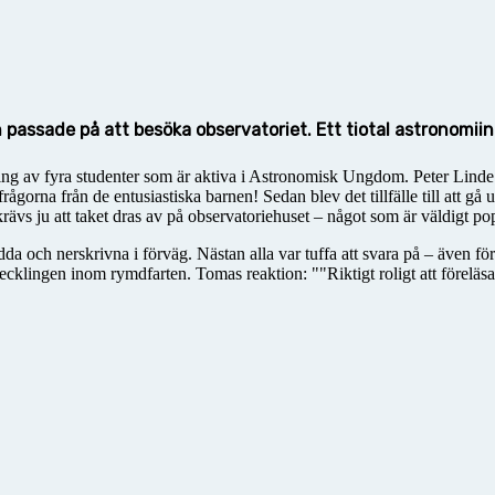
assade på att besöka observatoriet. Ett tiotal astronomiin
ng av fyra studenter som är aktiva i Astronomisk Ungdom. Peter Linde
frågorna från de entusiastiska barnen! Sedan blev det tillfälle till att 
ävs ju att taket dras av på observatoriehuset – något som är väldigt popu
dda och nerskrivna i förväg. Nästan alla var tuffa att svara på – även f
vecklingen inom rymdfarten. Tomas reaktion: ""Riktigt roligt att förel