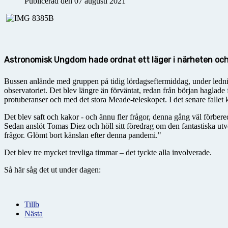
Publicerad den 07 augusti 2021
Astronomisk Ungdom hade ordnat ett läger i närheten och p
Bussen anlände med gruppen på tidig lördagseftermiddag, under ledni
observatoriet. Det blev längre än förväntat, redan från början haglade 
protuberanser och med det stora Meade-teleskopet. I det senare fallet kr
Det blev saft och kakor - och ännu fler frågor, denna gång väl förbere
Sedan anslöt Tomas Diez och höll sitt föredrag om den fantastiska ut
frågor. Glömt bort känslan efter denna pandemi."
Det blev tre mycket trevliga timmar – det tyckte alla involverade.
Så här såg det ut under dagen:
Tillb
Nästa