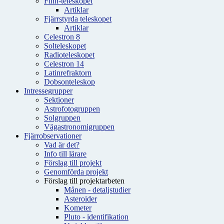
Finn-teleskopet
Artiklar
Fjärrstyrda teleskopet
Artiklar
Celestron 8
Solteleskopet
Radioteleskopet
Celestron 14
Latinrefraktorn
Dobsonteleskop
Intressegrupper
Sektioner
Astrofotogruppen
Solgruppen
Vägastronomigruppen
Fjärrobservationer
Vad är det?
Info till lärare
Förslag till projekt
Genomförda projekt
Förslag till projektarbeten
Månen - detaljstudier
Asteroider
Kometer
Pluto - identifikation