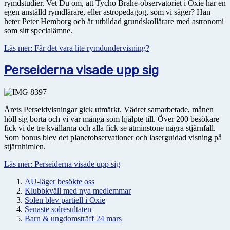
rymdstudier. Vet Du om, att Tycho Brahe-observatoriet i Oxie har en
egen anställd rymdlärare, eller astropedagog, som vi säger? Han
heter Peter Hemborg och är utbildad grundskollärare med astronomi
som sitt specialämne.
Läs mer: Får det vara lite rymdundervisning?
Perseiderna visade upp sig
Årets Perseidvisningar gick utmärkt. Vädret samarbetade, månen
höll sig borta och vi var många som hjälpte till. Över 200 besökare
fick vi de tre kvällarna och alla fick se åtminstone några stjärnfall.
Som bonus blev det planetobservationer och laserguidad visning på
stjärnhimlen.
Läs mer: Perseiderna visade upp sig
AU-läger besökte oss
Klubbkväll med nya medlemmar
Solen blev partiell i Oxie
Senaste solresultaten
Barn & ungdomsträff 24 mars