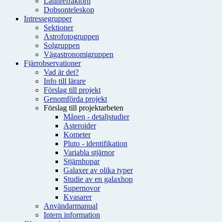
Latinrefraktorn
Dobsonteleskop
Intressegrupper
Sektioner
Astrofotogruppen
Solgruppen
Vägastronomigruppen
Fjärrobservationer
Vad är det?
Info till lärare
Förslag till projekt
Genomförda projekt
Förslag till projektarbeten
Månen - detaljstudier
Asteroider
Kometer
Pluto - identifikation
Variabla stjärnor
Stjärnhopar
Galaxer av olika typer
Studie av en galaxhop
Supernovor
Kvasarer
Användarmanual
Intern information