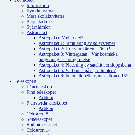
Information
Rymdungarna
Mera skolaktiviteter
Projektarbete
Stjärnhimlen
Astropaket
Astropaket: Vad är det?
Astropaket 1: Simulering av solsystemet
Astropaket 2: Hur varm är en stjärna?
Astropaket 3: Vintergatan - Vår kosmiska
omgivning i ständig rörelse
Astropaket 4: Placering av satellit i omloppsbana
Astropaket 5: Vad finns på stjärnhimlen?
Astropaket 6: Internationella rymdstationen ISS
Teleskopen
Låneteleskop
Finn-teleskopet
Artiklar
Fjärrstyrda teleskopet
Artiklar
Celestron 8
Solteleskopet
Radioteleskopet
Celestron 14