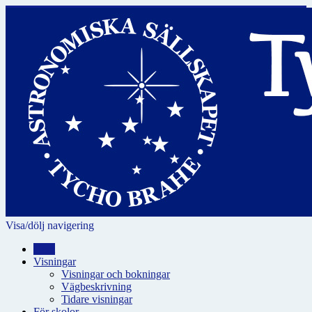
Visa/dölj navigering
Hem
Visningar
Visningar och bokningar
Vägbeskrivning
Tidare visningar
För skolor