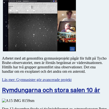
Arbetet med att genomföra gymnasieprojekt pågår för fullt på Tycho
Brahe-observatoriet, men är förstås begränsat av vädersituationen.
Hittills har två grupper genomfört sina observationer. Det ena
handlar om en exoplanet och det andra om en asteroid.
Läs mer: Gymnasister gör avancerade projekt
Rymdungarna och stora salen 10 år
Den 12 december firade vi tioårsjubileumet av astropedagogen Peter