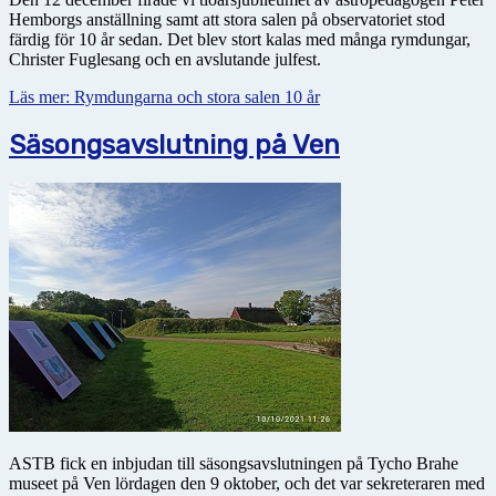
Hemborgs anställning samt att stora salen på observatoriet stod
färdig för 10 år sedan. Det blev stort kalas med många rymdungar,
Christer Fuglesang och en avslutande julfest.
Läs mer: Rymdungarna och stora salen 10 år
Säsongsavslutning på Ven
ASTB fick en inbjudan till säsongsavslutningen på Tycho Brahe
museet på Ven lördagen den 9 oktober, och det var sekreteraren med