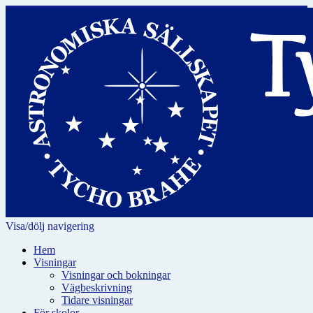
Visa/dölj navigering
Hem
Visningar
Visningar och bokningar
Vägbeskrivning
Tidare visningar
För skolor