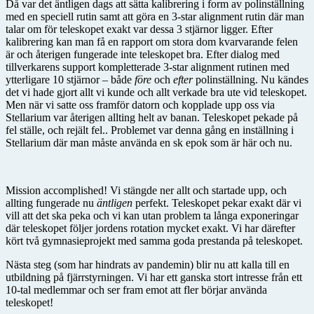
Då var det äntligen dags att sätta kalibrering i form av polinställning
med en speciell rutin samt att göra en 3-star alignment rutin där man
talar om för teleskopet exakt var dessa 3 stjärnor ligger. Efter
kalibrering kan man få en rapport om stora dom kvarvarande felen
är och återigen fungerade inte teleskopet bra. Efter dialog med
tillverkarens support kompletterade 3-star alignment rutinen med
ytterligare 10 stjärnor – både
före
och
efter
polinställning. Nu kändes
det vi hade gjort allt vi kunde och allt verkade bra ute vid teleskopet.
Men när vi satte oss framför datorn och kopplade upp oss via
Stellarium var återigen allting helt av banan. Teleskopet pekade på
fel ställe, och rejält fel.. Problemet var denna gång en inställning i
Stellarium där man måste använda en sk epok som är här och nu.
Mission accomplished! Vi stängde ner allt och startade upp, och
allting fungerade nu
äntligen
perfekt. Teleskopet pekar exakt där vi
vill att det ska peka och vi kan utan problem ta långa exponeringar
där teleskopet följer jordens rotation mycket exakt. Vi har därefter
kört två gymnasieprojekt med samma goda prestanda på teleskopet.
Nästa steg (som har hindrats av pandemin) blir nu att kalla till en
utbildning på fjärrstyrningen. Vi har ett ganska stort intresse från ett
10-tal medlemmar och ser fram emot att fler börjar använda
teleskopet!