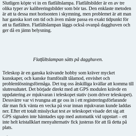
Slutligen köpte vi in en flatfältslampa. Flatfältsbilder är en av tre
olika typer av kalibreringsbilder som bör tas. Den enklaste metoden
är att ta dessa mot horisonten i skymning, men problemet är att man
har ganska kort om tid och även måste passa en exakt tidpunkt för
att ta flatfälten. Flatfältslampan läggs också ovanpå dagghuven och
ger då en jämn belysning.
Flatfältslampan sätts på dagghuven.
Teleskop är en ganska krävande hobby som kräver mycket
kunskaper, och kanske framförallt tålamod, envishet och
problemlösningsförmåga. Det tog oss åtskilliga kvällar att komma till
slutresultatet. Det började direkt med att GPS modulen krävde en
uppdatering av mjukvaran i teleskopet stativ (som driver teleskopet).
Dessvärre var vi tvungna att ge oss in i ett registreringsförfarande
där man fick vänta en vecka på svar innan mjukvaran kunde laddas
ner. Efter ett totalt misslyckat test av teleskopet visade det sig att
GPS signalen inte hämtades upp med automatik vid uppstart – ett
inte helt kristallklart menyalternativ fick justeras för att få detta på
plats.