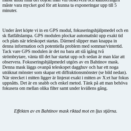
måste vara mycket god för att kunna ta exponeringar upp till 5
minuter.
Under året köpte vi in en GPS modul, fokuseringshjälpmedel och en
sk flatfältslampa. GPS modulen plockar automatiskt upp exakt tid
och plats när teleskopet startas. Därmed slipper man knappa in
denna information och potentiella problem med sommar/vintertid.
Tack vare GPS modulen är det nu bara att slå igång två
strömbrytare, vänta till det har startat upp och sedan är man klar att
observera. Fokuseringshjälpmedel utgörs av en Bahtinov mask.
Denna mask läggs ovanpå teleskopet dagghuv och har ett noga
uträknat mönster som skapar ett diffraktionsmönster (se bild nedan).
När strecket i mitten ligger är linjerat exakt i mitten av X:et har fokus
uppnåtts. Det är en snabb och enkel metod. Tänk på att man behöva
fokusera om mellan olika filter samt under kvällens gång.
Effekten av en Bahtinov mask riktad mot en ljus stjärna.