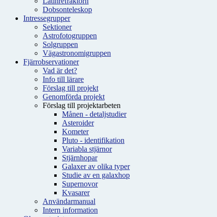
Latinrefraktorn
Dobsonteleskop
Intressegrupper
Sektioner
Astrofotogruppen
Solgruppen
Vägastronomigruppen
Fjärrobservationer
Vad är det?
Info till lärare
Förslag till projekt
Genomförda projekt
Förslag till projektarbeten
Månen - detaljstudier
Asteroider
Kometer
Pluto - identifikation
Variabla stjärnor
Stjärnhopar
Galaxer av olika typer
Studie av en galaxhop
Supernovor
Kvasarer
Användarmanual
Intern information