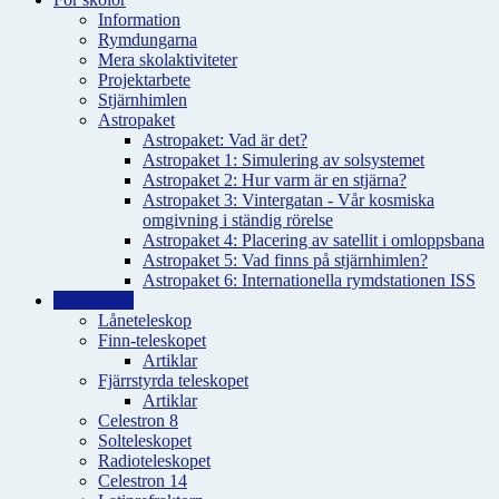
Information
Rymdungarna
Mera skolaktiviteter
Projektarbete
Stjärnhimlen
Astropaket
Astropaket: Vad är det?
Astropaket 1: Simulering av solsystemet
Astropaket 2: Hur varm är en stjärna?
Astropaket 3: Vintergatan - Vår kosmiska
omgivning i ständig rörelse
Astropaket 4: Placering av satellit i omloppsbana
Astropaket 5: Vad finns på stjärnhimlen?
Astropaket 6: Internationella rymdstationen ISS
Teleskopen
Låneteleskop
Finn-teleskopet
Artiklar
Fjärrstyrda teleskopet
Artiklar
Celestron 8
Solteleskopet
Radioteleskopet
Celestron 14