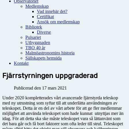
Observatoriet
Medlemskap
Vad innebär det?
Certifikat
Ansök om medlemskap
Bibliotek
Diverse
Pulsariet
Utbyggnaden
TBO 40 år
Malmöastronomins historia
Sällskapets hemsida
Kontakt
Fjärrstyrningen uppgraderad
Publicerad den 17 mars 2021
Under 2020 kompletterades vårt avancerade fjärrstyrda teleskop
med ny utrustning som syftar till att underlätta användningen av
teleskopet. Detta är en del av vårt arbete för att ge fler medlemmar
möjlighet att använda teleskopet som hade kunnat utnyttjas mer än
idag. För att detta ska ske måste teleskopet vara så lättanvänt som
det bara går och få bort faktorer som ofta leder till strul. Teleskopet
måste alltid hitta det objekt man vill observera och kalibreringen