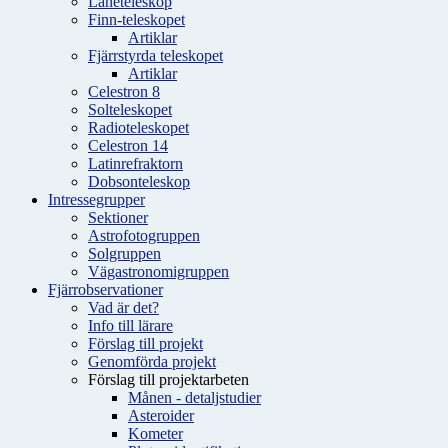
Låneteleskop
Finn-teleskopet
Artiklar
Fjärrstyrda teleskopet
Artiklar
Celestron 8
Solteleskopet
Radioteleskopet
Celestron 14
Latinrefraktorn
Dobsonteleskop
Intressegrupper
Sektioner
Astrofotogruppen
Solgruppen
Vägastronomigruppen
Fjärrobservationer
Vad är det?
Info till lärare
Förslag till projekt
Genomförda projekt
Förslag till projektarbeten
Månen - detaljstudier
Asteroider
Kometer