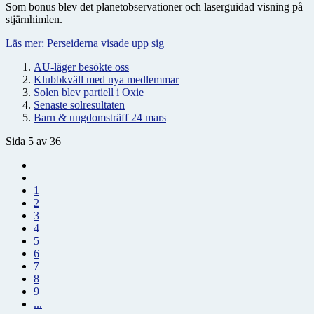
Som bonus blev det planetobservationer och laserguidad visning på
stjärnhimlen.
Läs mer: Perseiderna visade upp sig
AU-läger besökte oss
Klubbkväll med nya medlemmar
Solen blev partiell i Oxie
Senaste solresultaten
Barn & ungdomsträff 24 mars
Sida 5 av 36
1
2
3
4
5
6
7
8
9
...