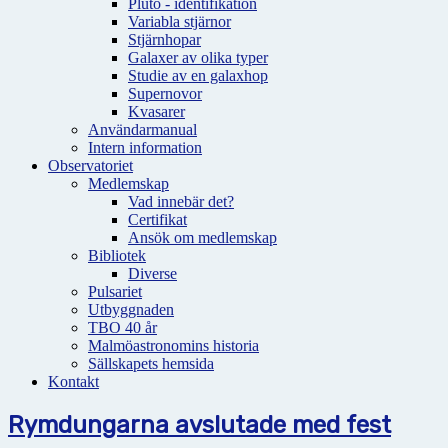
Pluto - identifikation
Variabla stjärnor
Stjärnhopar
Galaxer av olika typer
Studie av en galaxhop
Supernovor
Kvasarer
Användarmanual
Intern information
Observatoriet
Medlemskap
Vad innebär det?
Certifikat
Ansök om medlemskap
Bibliotek
Diverse
Pulsariet
Utbyggnaden
TBO 40 år
Malmöastronomins historia
Sällskapets hemsida
Kontakt
Rymdungarna avslutade med fest