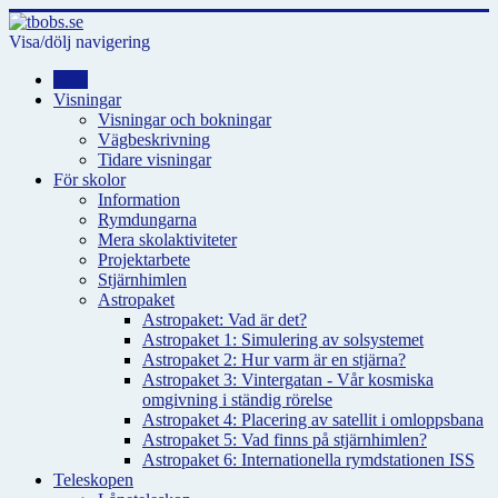
Visa/dölj navigering
Hem
Visningar
Visningar och bokningar
Vägbeskrivning
Tidare visningar
För skolor
Information
Rymdungarna
Mera skolaktiviteter
Projektarbete
Stjärnhimlen
Astropaket
Astropaket: Vad är det?
Astropaket 1: Simulering av solsystemet
Astropaket 2: Hur varm är en stjärna?
Astropaket 3: Vintergatan - Vår kosmiska
omgivning i ständig rörelse
Astropaket 4: Placering av satellit i omloppsbana
Astropaket 5: Vad finns på stjärnhimlen?
Astropaket 6: Internationella rymdstationen ISS
Teleskopen