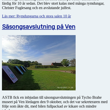
färdig för 10 år sedan. Det blev stort kalas med många rymdungar,
Christer Fuglesang och en avslutande julfest.
Läs mer: Rymdungarna och stora salen 10 år
Säsongsavslutning på Ven
ASTB fick en inbjudan till säsongsavslutningen på Tycho Brahe
museet på Ven lördagen den 9 oktober, och det var sekreteraren med
följe som åkte dit, med bilen fullpackad av kikare och mindre