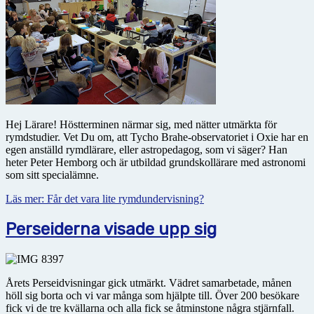
Hej Lärare! Höstterminen närmar sig, med nätter utmärkta för
rymdstudier. Vet Du om, att Tycho Brahe-observatoriet i Oxie har en
egen anställd rymdlärare, eller astropedagog, som vi säger? Han
heter Peter Hemborg och är utbildad grundskollärare med astronomi
som sitt specialämne.
Läs mer: Får det vara lite rymdundervisning?
Perseiderna visade upp sig
Årets Perseidvisningar gick utmärkt. Vädret samarbetade, månen
höll sig borta och vi var många som hjälpte till. Över 200 besökare
fick vi de tre kvällarna och alla fick se åtminstone några stjärnfall.