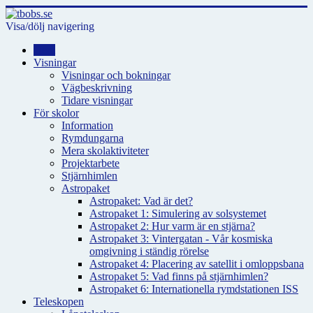
Visa/dölj navigering
Hem
Visningar
Visningar och bokningar
Vägbeskrivning
Tidare visningar
För skolor
Information
Rymdungarna
Mera skolaktiviteter
Projektarbete
Stjärnhimlen
Astropaket
Astropaket: Vad är det?
Astropaket 1: Simulering av solsystemet
Astropaket 2: Hur varm är en stjärna?
Astropaket 3: Vintergatan - Vår kosmiska
omgivning i ständig rörelse
Astropaket 4: Placering av satellit i omloppsbana
Astropaket 5: Vad finns på stjärnhimlen?
Astropaket 6: Internationella rymdstationen ISS
Teleskopen