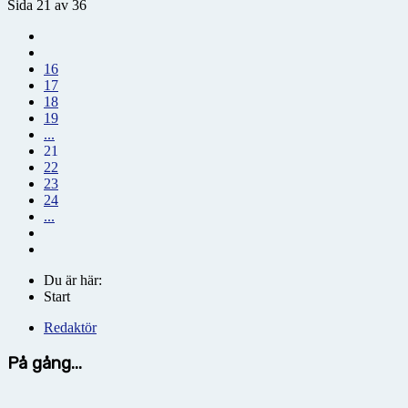
Sida 21 av 36
16
17
18
19
...
21
22
23
24
...
Du är här:
Start
Redaktör
På gång...