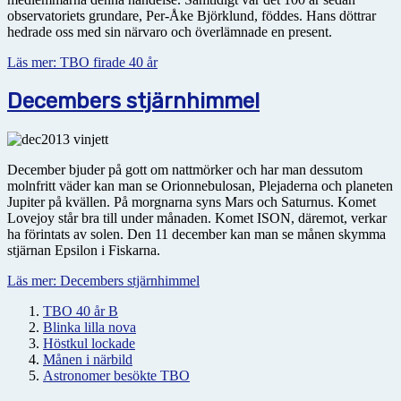
observatoriets grundare, Per-Åke Björklund, föddes. Hans döttrar
hedrade oss med sin närvaro och överlämnade en present.
Läs mer: TBO firade 40 år
Decembers stjärnhimmel
December bjuder på gott om nattmörker och har man dessutom
molnfritt väder kan man se Orionnebulosan, Plejaderna och planeten
Jupiter på kvällen. På morgnarna syns Mars och Saturnus. Komet
Lovejoy står bra till under månaden. Komet ISON, däremot, verkar
ha förintats av solen. Den 11 december kan man se månen skymma
stjärnan Epsilon i Fiskarna.
Läs mer: Decembers stjärnhimmel
TBO 40 år B
Blinka lilla nova
Höstkul lockade
Månen i närbild
Astronomer besökte TBO