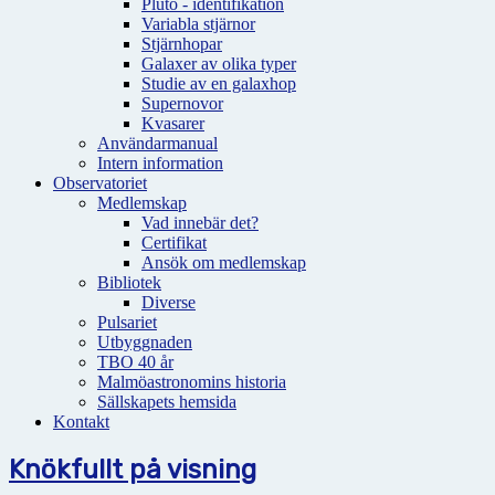
Pluto - identifikation
Variabla stjärnor
Stjärnhopar
Galaxer av olika typer
Studie av en galaxhop
Supernovor
Kvasarer
Användarmanual
Intern information
Observatoriet
Medlemskap
Vad innebär det?
Certifikat
Ansök om medlemskap
Bibliotek
Diverse
Pulsariet
Utbyggnaden
TBO 40 år
Malmöastronomins historia
Sällskapets hemsida
Kontakt
Knökfullt på visning