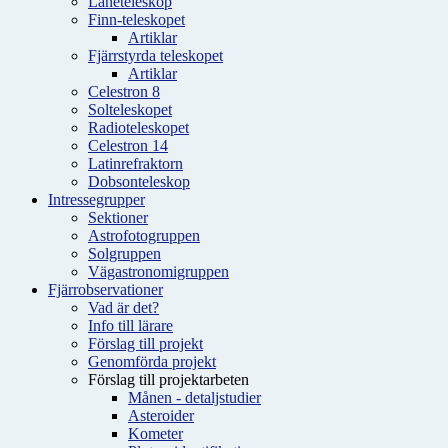
Låneteleskop
Finn-teleskopet
Artiklar
Fjärrstyrda teleskopet
Artiklar
Celestron 8
Solteleskopet
Radioteleskopet
Celestron 14
Latinrefraktorn
Dobsonteleskop
Intressegrupper
Sektioner
Astrofotogruppen
Solgruppen
Vägastronomigruppen
Fjärrobservationer
Vad är det?
Info till lärare
Förslag till projekt
Genomförda projekt
Förslag till projektarbeten
Månen - detaljstudier
Asteroider
Kometer