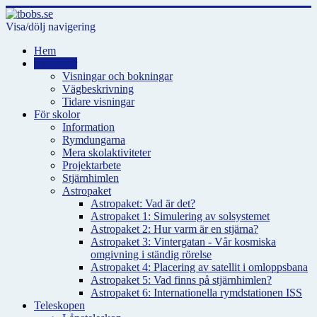
Visa/dölj navigering
Hem
Visningar
Visningar och bokningar
Vägbeskrivning
Tidare visningar
För skolor
Information
Rymdungarna
Mera skolaktiviteter
Projektarbete
Stjärnhimlen
Astropaket
Astropaket: Vad är det?
Astropaket 1: Simulering av solsystemet
Astropaket 2: Hur varm är en stjärna?
Astropaket 3: Vintergatan - Vår kosmiska
omgivning i ständig rörelse
Astropaket 4: Placering av satellit i omloppsbana
Astropaket 5: Vad finns på stjärnhimlen?
Astropaket 6: Internationella rymdstationen ISS
Teleskopen