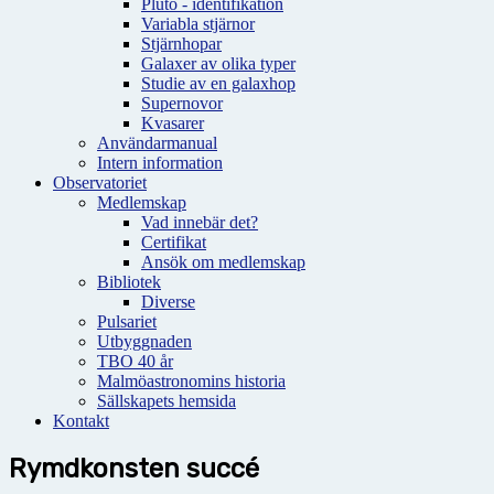
Pluto - identifikation
Variabla stjärnor
Stjärnhopar
Galaxer av olika typer
Studie av en galaxhop
Supernovor
Kvasarer
Användarmanual
Intern information
Observatoriet
Medlemskap
Vad innebär det?
Certifikat
Ansök om medlemskap
Bibliotek
Diverse
Pulsariet
Utbyggnaden
TBO 40 år
Malmöastronomins historia
Sällskapets hemsida
Kontakt
Rymdkonsten succé