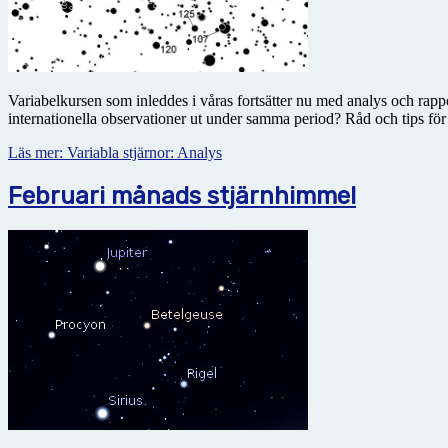
Variabelkursen som inleddes i våras fortsätter nu med analys och rapp
internationella observationer ut under samma period? Råd och tips för
Läs mer: Variabla stjärnor: Analys
Februari månads stjärnhimmel