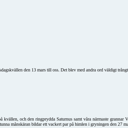
gskvällen den 13 mars till oss. Det blev med andra ord väldigt trångt 
r på kvällen, och den ringprydda Saturnus samt våra närmaste grannar
tunna månskäran bildar ett vackert par på himlen i gryningen den 27 ma