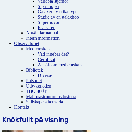
Variabla stjärnor
Stjärnhopar
Galaxer av olika typer
Studie av en galaxhop
Supernovor
Kvasarer
Användarmanual
Intern information
Observatoriet
Medlemskap
Vad innebär det?
Certifikat
Ansök om medlemskap
Bibliotek
Diverse
Pulsariet
Utbyggnaden
TBO 40 år
Malmöastronomins historia
Sällskapets hemsida
Kontakt
Knökfullt på visning