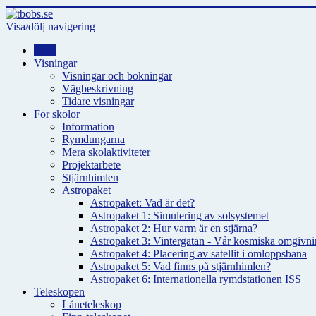
Visa/dölj navigering
Hem
Visningar
Visningar och bokningar
Vägbeskrivning
Tidare visningar
För skolor
Information
Rymdungarna
Mera skolaktiviteter
Projektarbete
Stjärnhimlen
Astropaket
Astropaket: Vad är det?
Astropaket 1: Simulering av solsystemet
Astropaket 2: Hur varm är en stjärna?
Astropaket 3: Vintergatan - Vår kosmiska omgivnin
Astropaket 4: Placering av satellit i omloppsbana
Astropaket 5: Vad finns på stjärnhimlen?
Astropaket 6: Internationella rymdstationen ISS
Teleskopen
Låneteleskop