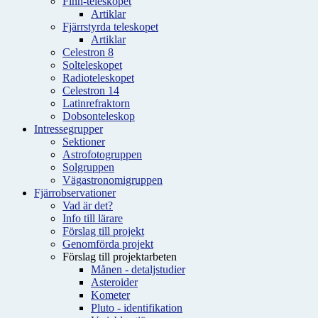
Finn-teleskopet
Artiklar
Fjärrstyrda teleskopet
Artiklar
Celestron 8
Solteleskopet
Radioteleskopet
Celestron 14
Latinrefraktorn
Dobsonteleskop
Intressegrupper
Sektioner
Astrofotogruppen
Solgruppen
Vägastronomigruppen
Fjärrobservationer
Vad är det?
Info till lärare
Förslag till projekt
Genomförda projekt
Förslag till projektarbeten
Månen - detaljstudier
Asteroider
Kometer
Pluto - identifikation