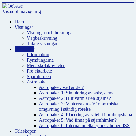
Visa/dölj navigering
Hem
Visningar
Visningar och bokningar
Vägbeskrivning
Tidare visningar
För skolor
Information
Rymdungarna
Mera skolaktiviteter
Projektarbete
Stjärnhimlen
Astropaket
Astropaket: Vad är det?
Astropaket 1: Simulering av solsystemet
Astropaket 2: Hur varm är en stjärna?
Astropaket 3: Vintergatan - Vår kosmiska
omgivning i ständig rörelse
Astropaket 4: Placering av satellit i omloppsbana
Astropaket 5: Vad finns på stjärnhimlen?
Astropaket 6: Internationella rymdstationen ISS
Teleskopen