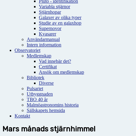
Pluto - identifikation
Variabla stjärnor
Stjärnhopar
Galaxer av olika typer
Studie av en galaxhop
Supernovor
Kvasarer
Användarmanual
Intern information
Observatoriet
Medlemskap
Vad innebär det?
Certifikat
Ansök om medlemskap
Bibliotek
Diverse
Pulsariet
Utbyggnaden
TBO 40 år
Malmöastronomins historia
Sällskapets hemsida
Kontakt
Mars månads stjärnhimmel