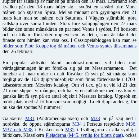
Jupiter får sällskap av månen på himlen den 10 mars. Efterhand som
kvällen går den 18 mars höjer sig i sydöst en sevärd trio: Mars,
månen och stjärnan Spica. Mellan midnatt och gryningen den 21
mars kan man se månen och Saturnus, i Vågens stjärnbild, göra
sällskap över södra himlen. Strax före soluppgången den 27 mars
bildar den tunna månskäran ett par med Venus i sydöst. Fri horisont
och en kikare förstärker upplevelsen av detta, som är bland det
finaste som himlen kan visa oss. I Cassiopeiabloggen kan man se
bilder som Piotr Koppe tog då månen och Venus syntes tillsammans
den 26 februari.
En populär aktivitet bland amatörastronomer vid tiden runt
vårdagjämningen är att försöka sig på ett Messiermaraton. Det
innebär att man under en natt försöker få syn på så många som
möjligt av de 103 djuprymdsobjekt som finns förtecknade i 1700-
talsasstronomen Messiers katalog. Om vi t.ex. går ut vid kl 21 den
21 mars slipper vi månljus, och har vi en fältkikare med oss kan vi
ganska lätt få syn på ett antal objekt i Messiers katalog. Uppsök en
mörk plats med så fri horisont som möjligt. Ta ett djupt andetag, för
nu ska det spottas M-nummer!
Galaxerna
M31
(Andromedagalaxen) och
M33
är på väg ned i
nordväst, de öppna stjärnhoparna
M34
i Perseus respektive
M36,
M37 och M38
i Kusken och
M35
i Tvillingarna är alla synlig i
fältkikare. Klassikern
Plejaderna (M45, synlig för blotta ögat)
, också