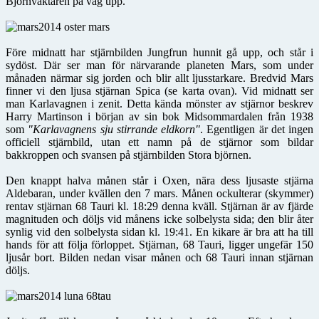
Björnvaktaren på väg upp.
Före midnatt har stjärnbilden Jungfrun hunnit gå upp, och står i
sydöst. Där ser man för närvarande planeten Mars, som under
månaden närmar sig jorden och blir allt ljusstarkare. Bredvid Mars
finner vi den ljusa stjärnan Spica (se karta ovan). Vid midnatt ser
man Karlavagnen i zenit. Detta kända mönster av stjärnor beskrev
Harry Martinson i början av sin bok Midsommardalen från 1938
som
"Karlavagnens sju stirrande eldkorn"
. Egentligen är det ingen
officiell stjärnbild, utan ett namn på de stjärnor som bildar
bakkroppen och svansen på stjärnbilden Stora björnen.
Den knappt halva månen står i Oxen, nära dess ljusaste stjärna
Aldebaran, under kvällen den 7 mars. Månen ockulterar (skymmer)
rentav stjärnan 68 Tauri kl. 18:29 denna kväll. Stjärnan är av fjärde
magnituden och döljs vid månens icke solbelysta sida; den blir åter
synlig vid den solbelysta sidan kl. 19:41. En kikare är bra att ha till
hands för att följa förloppet. Stjärnan, 68 Tauri, ligger ungefär 150
ljusår bort. Bilden nedan visar månen och 68 Tauri innan stjärnan
döljs.