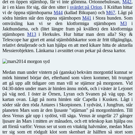
det en öppen stjärnhop, får vi inte glömma. Orionnebulosan,
M42
,
är i en klass för sig, där den sitter i
svärdet på Orion
. I Kräftan hittar
vi de öppna stjärnhoparna
M44
(kallad Bikupan) och
M67
. Lågt på
södra himlen står den öppna stjärnhopen
M41
i Stora hunden. Som
omväxling kan vi se den klotformiga stjärnhopen
M3
i
Jakthundarna, och (litet längre fram på kvällen) den klotformiga
stjärnhopen
M13
i Herkules. Hur hittar man dem alla? Sky &
Telescope har gjort ett antal stjärnbildskartor som är fritt tillgängliga,
relativt detaljerade och kan hjälpa en att med kikare hitta de aktuella
Messierobjekten. Länkarna i avsnittet ovan pekar på dessa kartor.
Medan man under vintern på (ganska) bekväm morgontid kunnat se
mörk himmel börjar det, efterhand som våren kommer, bli tvunget
att gå upp allt tidigare om man vill se stjärnor på morgonen. Vid
04:30-tiden under mars är himlen ännu mörk, och i väster är Lejonet
på väg ned. I öster är Örnen, Lyran och Svanen på väg upp. Se
kartan ovan. Lågt på norra himlen står Capella i Kusken. Lågt i
söder står den röda Antares i Skorpionen. I sydväst, i Jungfrun, står
planeten Mars som är den ljusaste "stjärnan" på morgonhimlen. Till
dess Venus går upp i sydöst, vill säga. Venus är ungefär 27 gånger
ljusare än Mars i mitten av månaden, och ett teleskop kan hjälpa oss
att förstå varför: Venus ser ut som en vitaktig halvmåne, medan Mars
ter sig som ett rödgult klot som skenbart är hälften så stort som