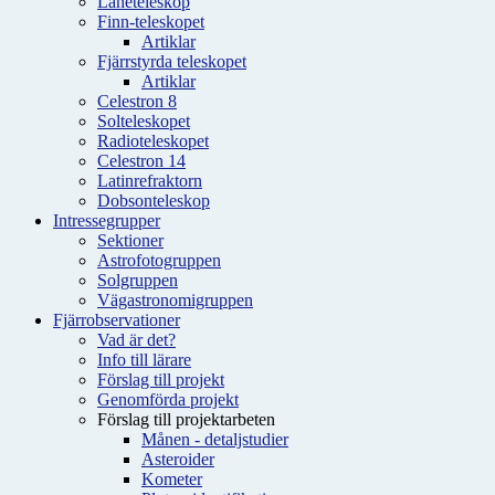
Låneteleskop
Finn-teleskopet
Artiklar
Fjärrstyrda teleskopet
Artiklar
Celestron 8
Solteleskopet
Radioteleskopet
Celestron 14
Latinrefraktorn
Dobsonteleskop
Intressegrupper
Sektioner
Astrofotogruppen
Solgruppen
Vägastronomigruppen
Fjärrobservationer
Vad är det?
Info till lärare
Förslag till projekt
Genomförda projekt
Förslag till projektarbeten
Månen - detaljstudier
Asteroider
Kometer