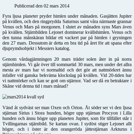
Publicerad den 02 mars 2014
Fyra ljusa planeter pryder himlen under månaden. Gasjätten Jupiter
på kvällen, och den ringprydda Saturnus samt våra närmaste grannar
Venus och Mars på morgonen. I slutet av månaden syns Mars även
på kvällen. Stjärnbilden Lejonet dominerar kvällshimlen. Venus och
den tunna månskäran bildar ett vackert par på himlen i gryningen
den 27 mars. Dessutom är detta en bra tid på året för att spana efter
djuprymdsobjekt i Messiers katalog.
Genom vårdagjämningen 20 mars träder solen åter in på norra
stjärnhimlen. Vi går över till sommartid 30 mars, men under det allra
mesta av mars har vi normaltid och det gör att nattmörkret ännu
infaller vid ganska bekväma klockslag på kvällen. Vid 20-tiden har
vi nattmörker och kan se gott om stjärnor. Vad ser då en betraktare i
Skåne vid denna tid i mars månad?
Vänd åt sydväst ser man Oxen och Orion. Åt söder ser vi den ljusa
stjärnan Sirius i Stora hunden, högre upp stjärnan Procyon i Lilla
hunden och ännu högre upp planeten Jupiter, som för tillfället står i
Tvillingarnas stjärnbild. Se kartan ovan. I sydöst stiger Lejonet allt
högre, och i öster är den orangeröda jättestjärnan Arkturus i