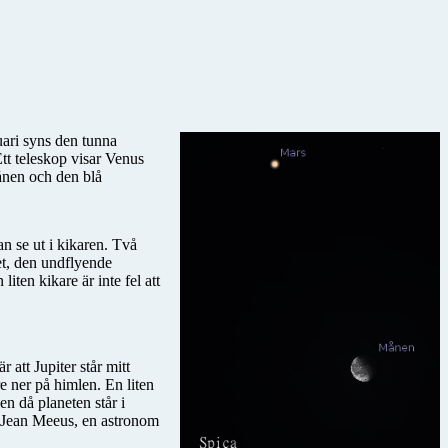
uari syns den tunna
tt teleskop visar Venus
ånen och den blå
an se ut i kikaren. Två
et, den undflyende
iten kikare är inte fel att
 att Jupiter står mitt
e ner på himlen. En liten
en då planeten står i
igt Jean Meeus, en astronom