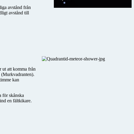
liga avstånd från
igt avstånd till
r ut att komma från
s (Murkvadranten).
r timme kan
a för skånska
änd en fältkikare.