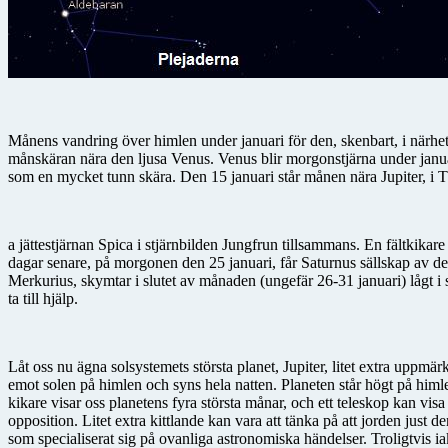
Månens vandring över himlen under januari för den, skenbart, i närhet
månskäran nära den ljusa Venus. Venus blir morgonstjärna under januar
som en mycket tunn skära. Den 15 januari står månen nära Jupiter, i 
a jättestjärnan Spica i stjärnbilden Jungfrun tillsammans. En fältkikare
dagar senare, på morgonen den 25 januari, får Saturnus sällskap av d
Merkurius, skymtar i slutet av månaden (ungefär 26-31 januari) lågt i syd
ta till hjälp.
Låt oss nu ägna solsystemets största planet, Jupiter, litet extra uppmärk
emot solen på himlen och syns hela natten. Planeten står högt på himle
kikare visar oss planetens fyra största månar, och ett teleskop kan visa
opposition. Litet extra kittlande kan vara att tänka på att jorden just 
som specialiserat sig på ovanliga astronomiska händelser. Troligtvis ia