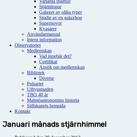
Variabla stjärnor
Stjärnhopar
Galaxer av olika typer
Studie av en galaxhop
Supernovor
Kvasarer
Användarmanual
Intern information
Observatoriet
Medlemskap
Vad innebär det?
Certifikat
Ansök om medlemskap
Bibliotek
Diverse
Pulsariet
Utbyggnaden
TBO 40 år
Malmöastronomins historia
Sällskapets hemsida
Kontakt
Januari månads stjärnhimmel