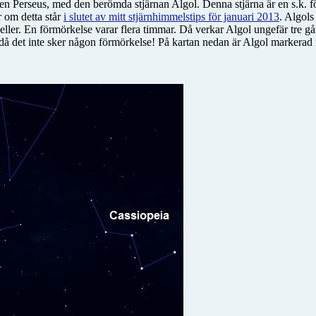
lden Perseus, med den berömda stjärnan Algol. Denna stjärna är en s.k. fö
 om detta står
i slutet av mitt stjärnhimmelstips för januari 2013
. Algols
Keller. En förmörkelse varar flera timmar. Då verkar Algol ungefär tre g
då det inte sker någon förmörkelse! På kartan nedan är Algol markerad 