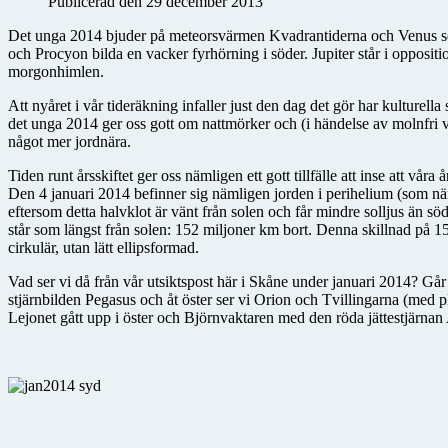
Publicerad den 29 december 2013
Det unga 2014 bjuder på meteorsvärmen Kvadrantiderna och Venus som 
och Procyon bilda en vacker fyrhörning i söder. Jupiter står i opposi
morgonhimlen.
Att nyåret i vår tideräkning infaller just den dag det gör har kulturella
det unga 2014 ger oss gott om nattmörker och (i händelse av molnfri 
något mer jordnära.
Tiden runt årsskiftet ger oss nämligen ett gott tillfälle att inse att våra
Den 4 januari 2014 befinner sig nämligen jorden i perihelium (som när
eftersom detta halvklot är vänt från solen och får mindre solljus än s
står som längst från solen: 152 miljoner km bort. Denna skillnad på 15
cirkulär, utan lätt ellipsformad.
Vad ser vi då från vår utsiktspost här i Skåne under januari 2014? Går v
stjärnbilden Pegasus och åt öster ser vi Orion och Tvillingarna (med pl
Lejonet gått upp i öster och Björnvaktaren med den röda jättestjärnan 