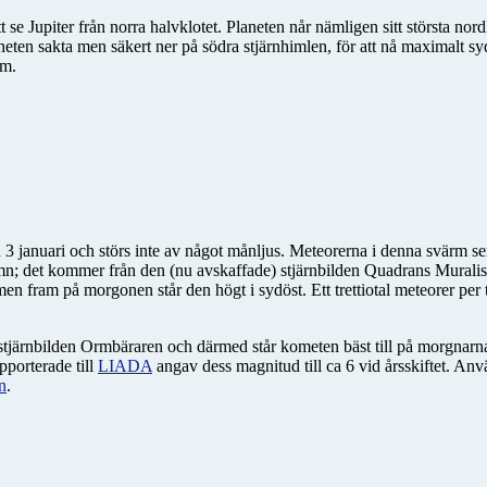
se Jupiter från norra halvklotet. Planeten når nämligen sitt största nord
en sakta men säkert ner på södra stjärnhimlen, för att nå maximalt sydl
om.
 januari och störs inte av något månljus. Meteorerna i denna svärm se
mn; det kommer från den (nu avskaffade) stjärnbilden Quadrans Murali
 men fram på morgonen står den högt i sydöst. Ett trettiotal meteorer pe
tjärnbilden Ormbäraren och därmed står kometen bäst till på morgnarn
pporterade till
LIADA
angav dess magnitud till ca 6 vid årsskiftet. Anv
n
.