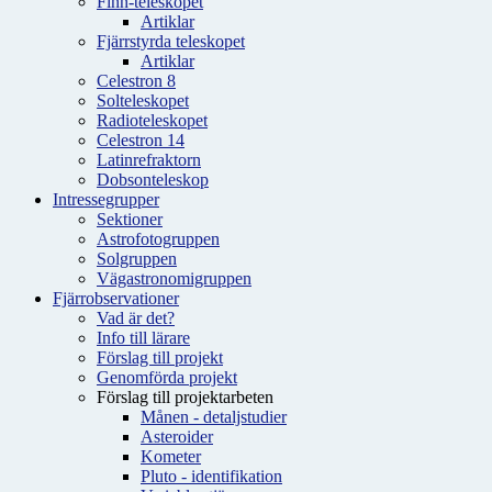
Finn-teleskopet
Artiklar
Fjärrstyrda teleskopet
Artiklar
Celestron 8
Solteleskopet
Radioteleskopet
Celestron 14
Latinrefraktorn
Dobsonteleskop
Intressegrupper
Sektioner
Astrofotogruppen
Solgruppen
Vägastronomigruppen
Fjärrobservationer
Vad är det?
Info till lärare
Förslag till projekt
Genomförda projekt
Förslag till projektarbeten
Månen - detaljstudier
Asteroider
Kometer
Pluto - identifikation