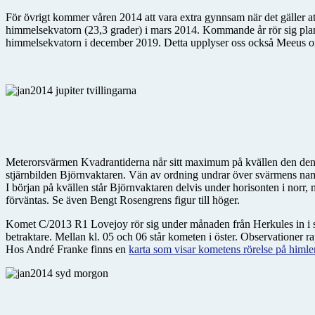
För övrigt kommer våren 2014 att vara extra gynnsam när det gäller att 
himmelsekvatorn (23,3 grader) i mars 2014. Kommande år rör sig planet
himmelsekvatorn i december 2019. Detta upplyser oss också Meeus 
Meterorsvärmen Kvadrantiderna når sitt maximum på kvällen den den 3
stjärnbilden Björnvaktaren. Vän av ordning undrar över svärmens na
I början på kvällen står Björnvaktaren delvis under horisonten i norr,
förväntas. Se även Bengt Rosengrens figur till höger.
Komet C/2013 R1 Lovejoy rör sig under månaden från Herkules in i s
betraktare. Mellan kl. 05 och 06 står kometen i öster. Observationer ra
Hos André Franke finns en
karta som visar kometens rörelse på himle