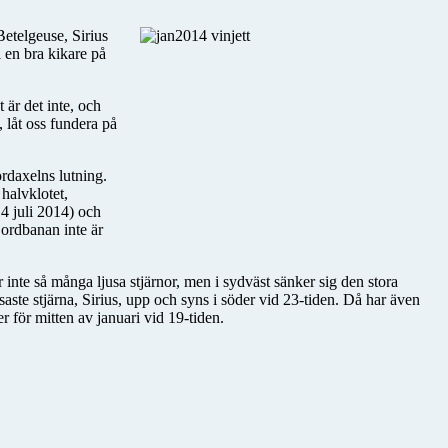
etelgeuse, Sirius
 en bra kikare på
 är det inte, och
 låt oss fundera på
jordaxelns lutning.
halvklotet,
 4 juli 2014) och
jordbanan inte är
r inte så många ljusa stjärnor, men i sydväst sänker sig den stora
saste stjärna, Sirius, upp och syns i söder vid 23-tiden. Då har även
r för mitten av januari vid 19-tiden.