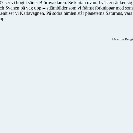
 ser vi högt i söder Björnvaktaren. Se kartan ovan. I väster sänker sig
n och Svanen på väg upp -- stjärnbilder som vi främst förknippar med 
nit ser vi Karlavagnen. På södra himlen står planeterna Saturnus, vars r
kop.
Förutom Bengt 