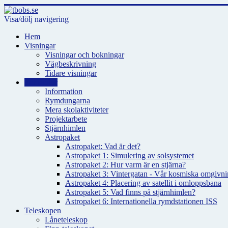
Visa/dölj navigering
Hem
Visningar
Visningar och bokningar
Vägbeskrivning
Tidare visningar
För skolor
Information
Rymdungarna
Mera skolaktiviteter
Projektarbete
Stjärnhimlen
Astropaket
Astropaket: Vad är det?
Astropaket 1: Simulering av solsystemet
Astropaket 2: Hur varm är en stjärna?
Astropaket 3: Vintergatan - Vår kosmiska omgivnin
Astropaket 4: Placering av satellit i omloppsbana
Astropaket 5: Vad finns på stjärnhimlen?
Astropaket 6: Internationella rymdstationen ISS
Teleskopen
Låneteleskop