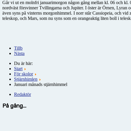
Går vi ut en molnfri januarimorgon någon gång mellan kl. 06 och kl. 07
nordväst försvinner Tvillingarna och Jupiter. I öster är Örnen, Lyra
även syns på vinterns morgonhimmel. I norr står Cassiopeia, och vid ze
teleskop, och Mars, som nu syns som en orangeaktig liten boll i teles
Tillb
Nästa
Du är här:
Start
För skolor
Stjärnhimlen
Januari månads stjärnhimmel
Redaktör
På gång...