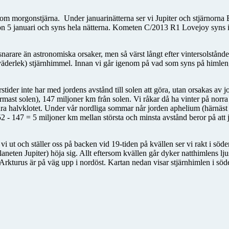
morgonstjärna. Under januarinätterna ser vi Jupiter och stjärnorna B
tion 5 januari och syns hela nätterna. Kometen C/2013 R1 Lovejoy syns i
 snarare än astronomiska orsaker, men så värst långt efter vintersolståndet
väderlek) stjärnhimmel. Innan vi går igenom på vad som syns på himlen,
 årstider inte har med jordens avstånd till solen att göra, utan orsakas av 
mast solen), 147 miljoner km från solen. Vi råkar då ha vinter på norra 
ödra halvklotet. Under vår nordliga sommar når jorden aphelium (härnäst
2 - 147 = 5 miljoner km mellan största och minsta avstånd beror på att 
i ut och ställer oss på backen vid 19-tiden på kvällen ser vi rakt i söde
aneten Jupiter) höja sig. Allt eftersom kvällen går dyker natthimlens lju
Arkturus är på väg upp i nordöst. Kartan nedan visar stjärnhimlen i söde