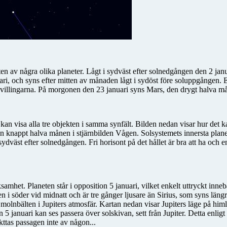
en av några olika planeter. Lågt i sydväst efter solnedgången den 2 jan
i, och syns efter mitten av månaden lågt i sydöst före soluppgången. E
Tvillingarna. På morgonen den 23 januari syns Mars, den drygt halva m
 kan visa alla tre objekten i samma synfält. Bilden nedan visar hur det k
en knappt halva månen i stjärnbilden Vågen. Solsystemets innersta plan
väst efter solnedgången. Fri horisont på det hållet är bra att ha och en l
samhet. Planeten står i opposition 5 januari, vilket enkelt uttryckt innebär
n i söder vid midnatt och är tre gånger ljusare än Sirius, som syns längr
 molnbälten i Jupiters atmosfär. Kartan nedan visar Jupiters läge på himl
den 5 januari kan ses passera över solskivan, sett från Jupiter. Detta enl
kttas passagen inte av någon...