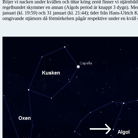
Böjer vi nacken under kvällen och tittar kring zenit finner vi stjärnbi
regelbundet skymmer en annan (Algols period är knappt 3 dygn). Mer
januari (kl. 19:59) och 31 januari (kl. 21:44); tider från Hans-Ulrich 
omgivande stjärnors då förmörkelsen pågår respektive under en kväll 