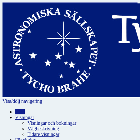
Visa/dölj navigering
Hem
Visningar
Visningar och bokningar
Vägbeskrivning
Tidare visningar
För skolor