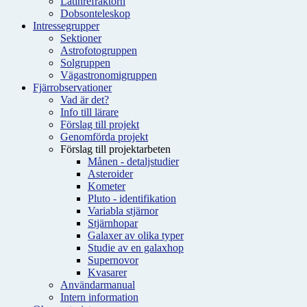
Latinrefraktorn
Dobsonteleskop
Intressegrupper
Sektioner
Astrofotogruppen
Solgruppen
Vägastronomigruppen
Fjärrobservationer
Vad är det?
Info till lärare
Förslag till projekt
Genomförda projekt
Förslag till projektarbeten
Månen - detaljstudier
Asteroider
Kometer
Pluto - identifikation
Variabla stjärnor
Stjärnhopar
Galaxer av olika typer
Studie av en galaxhop
Supernovor
Kvasarer
Användarmanual
Intern information