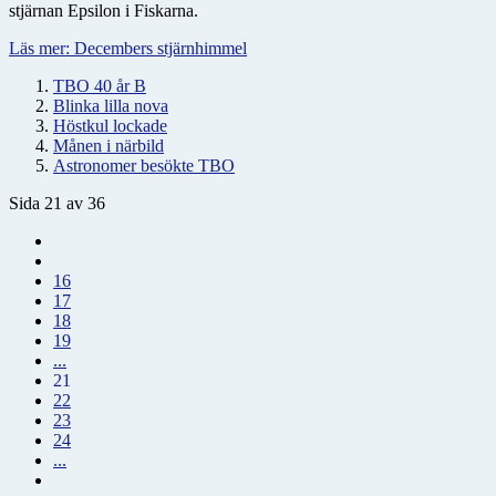
stjärnan Epsilon i Fiskarna.
Läs mer: Decembers stjärnhimmel
TBO 40 år B
Blinka lilla nova
Höstkul lockade
Månen i närbild
Astronomer besökte TBO
Sida 21 av 36
16
17
18
19
...
21
22
23
24
...