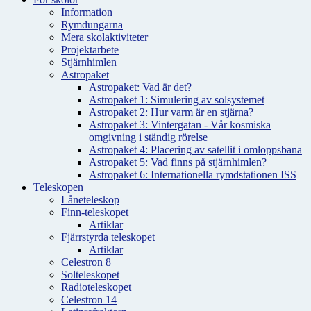
Information
Rymdungarna
Mera skolaktiviteter
Projektarbete
Stjärnhimlen
Astropaket
Astropaket: Vad är det?
Astropaket 1: Simulering av solsystemet
Astropaket 2: Hur varm är en stjärna?
Astropaket 3: Vintergatan - Vår kosmiska
omgivning i ständig rörelse
Astropaket 4: Placering av satellit i omloppsbana
Astropaket 5: Vad finns på stjärnhimlen?
Astropaket 6: Internationella rymdstationen ISS
Teleskopen
Låneteleskop
Finn-teleskopet
Artiklar
Fjärrstyrda teleskopet
Artiklar
Celestron 8
Solteleskopet
Radioteleskopet
Celestron 14