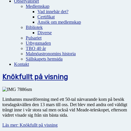
Observatoriet
Medlemskap
Vad innebär det?
Certifikat
Ansök om medlemskap
Bibliotek
Diverse
Pulsariet
Utbyggnaden
TBO 40 år
Malmöastronomins historia
Sällskapets hemsida
Kontakt
Knökfullt på visning
Limhamns museiförening med ett 50-tal närvarande kom på besök
torsdagskvällen den 13 mars till oss. Det blev med andra ord väldigt
trångt inne i vår stora sal men också vid Meade-teleskopet, eftersom
vädret visade sig från sin bästa sida.
Läs mer: Knökfullt på visning