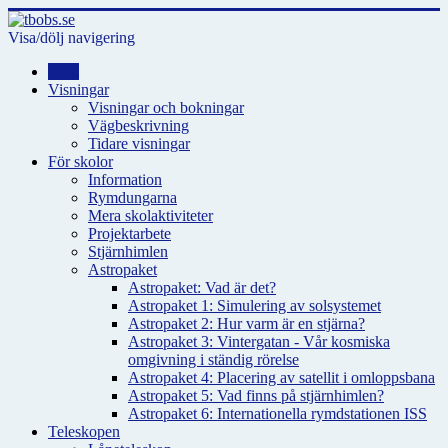
Visa/dölj navigering
Hem
Visningar
Visningar och bokningar
Vägbeskrivning
Tidare visningar
För skolor
Information
Rymdungarna
Mera skolaktiviteter
Projektarbete
Stjärnhimlen
Astropaket
Astropaket: Vad är det?
Astropaket 1: Simulering av solsystemet
Astropaket 2: Hur varm är en stjärna?
Astropaket 3: Vintergatan - Vår kosmiska
omgivning i ständig rörelse
Astropaket 4: Placering av satellit i omloppsbana
Astropaket 5: Vad finns på stjärnhimlen?
Astropaket 6: Internationella rymdstationen ISS
Teleskopen