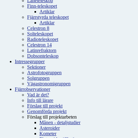
Låneteleskop
Finn-teleskopet
Artiklar
Fjärrstyrda teleskopet
Artiklar
Celestron 8
Solteleskopet
Radioteleskopet
Celestron 14
Latinrefraktorn
Dobsonteleskop
Intressegrupper
Sektioner
Astrofotogruppen
Solgruppen
Vägastronomigruppen
Fjärrobservationer
Vad är det?
Info till lärare
Förslag till projekt
Genomförda projekt
Förslag till projektarbeten
Månen - detaljstudier
Asteroider
Kometer