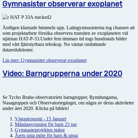
Gymnasister observerar exoplanet
Äntligen klarnade himmeln upp. Latingymnasisterna tog chansen att
som projektarbete försöka observera transiten av exoplaneten vid
stjärnan HAT-P-33.Under fem timmars tid togs hundratals bilder
med vårt fjärrstyrbara teleskop. Nu väntar omfattande
datareduktioner.
Läs mer: Gymnasister observerar exoplanet
Video: Barngrupperna under 2020
Se Tycho Brahe-observatoriets barngrupper, Rymdungarna,
Nasagruppen och Observatoriegänget, om några av deras aktiviteter
under året 2020. Klicka på bilden!
Vägastronomi - 15 Januari
Måndagsvisning för barn 25 jan
Gymnasieprojekten igång
Årets sista möte för barn & unga