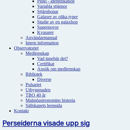
Pluto - identifikation
Variabla stjärnor
Stjärnhopar
Galaxer av olika typer
Studie av en galaxhop
Supernovor
Kvasarer
Användarmanual
Intern information
Observatoriet
Medlemskap
Vad innebär det?
Certifikat
Ansök om medlemskap
Bibliotek
Diverse
Pulsariet
Utbyggnaden
TBO 40 år
Malmöastronomins historia
Sällskapets hemsida
Kontakt
Perseiderna visade upp sig