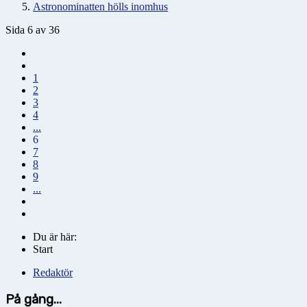
Astronominatten hölls inomhus
Sida 6 av 36
1
2
3
4
...
6
7
8
9
...
Du är här:
Start
Redaktör
På gång...