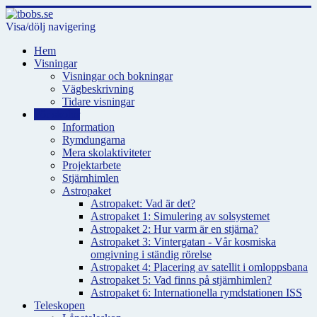
Visa/dölj navigering
Hem
Visningar
Visningar och bokningar
Vägbeskrivning
Tidare visningar
För skolor
Information
Rymdungarna
Mera skolaktiviteter
Projektarbete
Stjärnhimlen
Astropaket
Astropaket: Vad är det?
Astropaket 1: Simulering av solsystemet
Astropaket 2: Hur varm är en stjärna?
Astropaket 3: Vintergatan - Vår kosmiska
omgivning i ständig rörelse
Astropaket 4: Placering av satellit i omloppsbana
Astropaket 5: Vad finns på stjärnhimlen?
Astropaket 6: Internationella rymdstationen ISS
Teleskopen