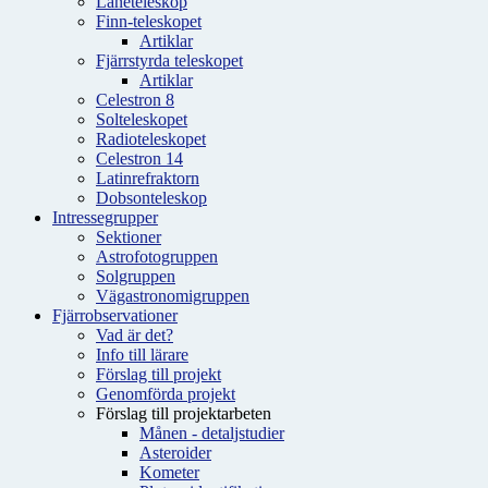
Låneteleskop
Finn-teleskopet
Artiklar
Fjärrstyrda teleskopet
Artiklar
Celestron 8
Solteleskopet
Radioteleskopet
Celestron 14
Latinrefraktorn
Dobsonteleskop
Intressegrupper
Sektioner
Astrofotogruppen
Solgruppen
Vägastronomigruppen
Fjärrobservationer
Vad är det?
Info till lärare
Förslag till projekt
Genomförda projekt
Förslag till projektarbeten
Månen - detaljstudier
Asteroider
Kometer