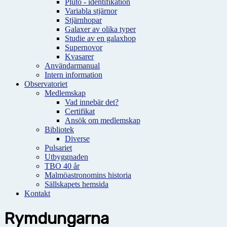
Pluto - identifikation
Variabla stjärnor
Stjärnhopar
Galaxer av olika typer
Studie av en galaxhop
Supernovor
Kvasarer
Användarmanual
Intern information
Observatoriet
Medlemskap
Vad innebär det?
Certifikat
Ansök om medlemskap
Bibliotek
Diverse
Pulsariet
Utbyggnaden
TBO 40 år
Malmöastronomins historia
Sällskapets hemsida
Kontakt
Rymdungarna