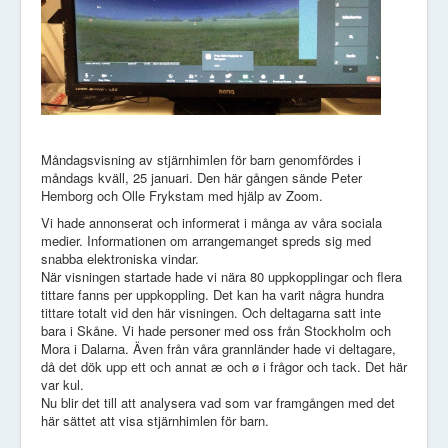
Måndagsvisning av stjärnhimlen för barn genomfördes i
måndags kväll, 25 januari. Den här gången sände Peter
Hemborg och Olle Frykstam med hjälp av Zoom.
Vi hade annonserat och informerat i många av våra sociala
medier. Informationen om arrangemanget spreds sig med
snabba elektroniska vindar.
När visningen startade hade vi nära 80 uppkopplingar och flera
tittare fanns per uppkoppling. Det kan ha varit några hundra
tittare totalt vid den här visningen. Och deltagarna satt inte
bara i Skåne. Vi hade personer med oss från Stockholm och
Mora i Dalarna. Även från våra grannländer hade vi deltagare,
då det dök upp ett och annat æ och ø i frågor och tack. Det här
var kul.
Nu blir det till att analysera vad som var framgången med det
här sättet att visa stjärnhimlen för barn.