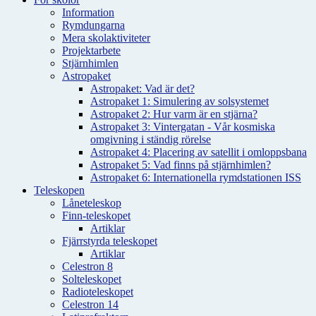
Information
Rymdungarna
Mera skolaktiviteter
Projektarbete
Stjärnhimlen
Astropaket
Astropaket: Vad är det?
Astropaket 1: Simulering av solsystemet
Astropaket 2: Hur varm är en stjärna?
Astropaket 3: Vintergatan - Vår kosmiska
omgivning i ständig rörelse
Astropaket 4: Placering av satellit i omloppsbana
Astropaket 5: Vad finns på stjärnhimlen?
Astropaket 6: Internationella rymdstationen ISS
Teleskopen
Låneteleskop
Finn-teleskopet
Artiklar
Fjärrstyrda teleskopet
Artiklar
Celestron 8
Solteleskopet
Radioteleskopet
Celestron 14