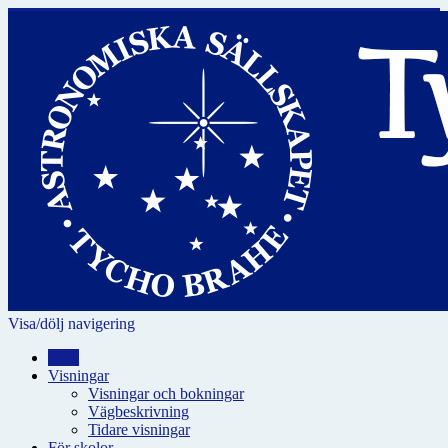
Visa/dölj navigering
Hem
Visningar
Visningar och bokningar
Vägbeskrivning
Tidare visningar
För skolor