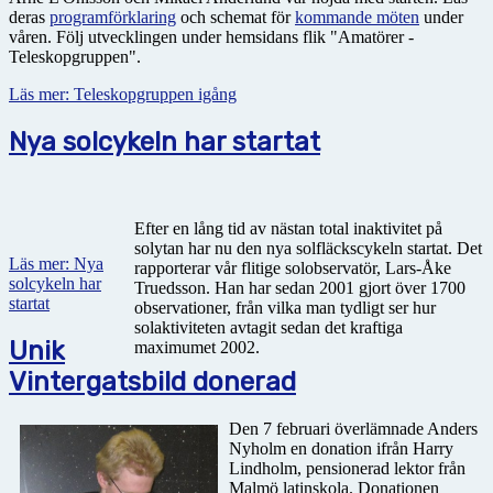
deras
programförklaring
och schemat för
kommande möten
under
våren. Följ utvecklingen under hemsidans flik "Amatörer -
Teleskopgruppen".
Läs mer: Teleskopgruppen igång
Nya solcykeln har startat
Efter en lång tid av nästan total inaktivitet på
solytan har nu den nya solfläckscykeln startat. Det
Läs mer: Nya
rapporterar vår flitige solobservatör, Lars-Åke
solcykeln har
Truedsson. Han har sedan 2001 gjort över 1700
startat
observationer, från vilka man tydligt ser hur
solaktiviteten avtagit sedan det kraftiga
Unik
maximumet 2002.
Vintergatsbild donerad
Den 7 februari överlämnade Anders
Nyholm en donation ifrån Harry
Lindholm, pensionerad lektor från
Malmö latinskola. Donationen