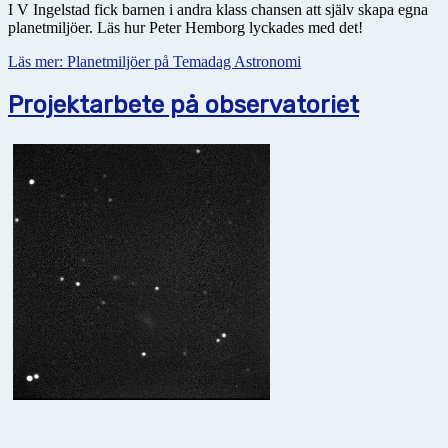
I V Ingelstad fick barnen i andra klass chansen att själv skapa egna
planetmiljöer. Läs hur Peter Hemborg lyckades med det!
Läs mer: Planetmiljöer på Temadag Astronomi
Projektarbete på observatoriet