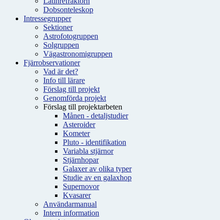
Latinrefraktorn
Dobsonteleskop
Intressegrupper
Sektioner
Astrofotogruppen
Solgruppen
Vägastronomigruppen
Fjärrobservationer
Vad är det?
Info till lärare
Förslag till projekt
Genomförda projekt
Förslag till projektarbeten
Månen - detaljstudier
Asteroider
Kometer
Pluto - identifikation
Variabla stjärnor
Stjärnhopar
Galaxer av olika typer
Studie av en galaxhop
Supernovor
Kvasarer
Användarmanual
Intern information