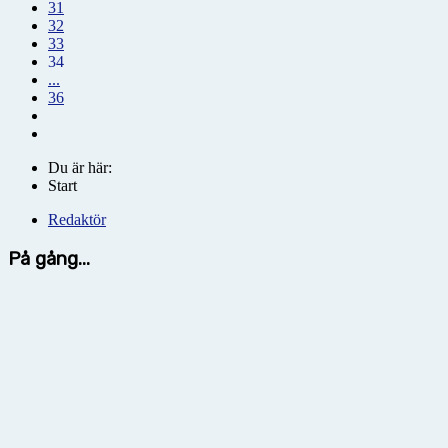
31
32
33
34
...
36
Du är här:
Start
Redaktör
På gång...