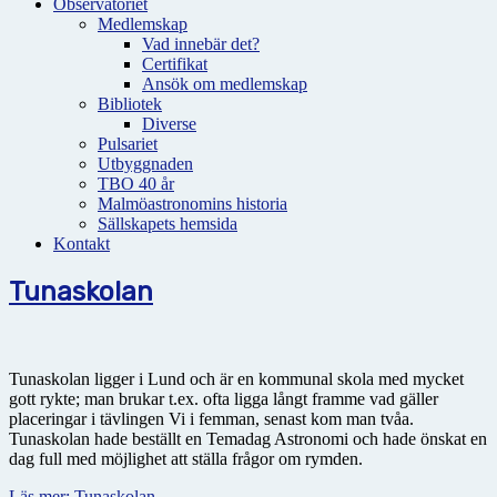
Observatoriet
Medlemskap
Vad innebär det?
Certifikat
Ansök om medlemskap
Bibliotek
Diverse
Pulsariet
Utbyggnaden
TBO 40 år
Malmöastronomins historia
Sällskapets hemsida
Kontakt
Tunaskolan
Tunaskolan ligger i Lund och är en kommunal skola med mycket
gott rykte; man brukar t.ex. ofta ligga långt framme vad gäller
placeringar i tävlingen Vi i femman, senast kom man tvåa.
Tunaskolan hade beställt en Temadag Astronomi och hade önskat en
dag full med möjlighet att ställa frågor om rymden.
Läs mer: Tunaskolan