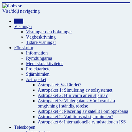
Visa/dölj navigering
Hem
Visningar
Visningar och bokningar
Vägbeskrivning
Tidare visningar
För skolor
Information
Rymdungarna
Mera skolaktiviteter
Projektarbete
Stjärnhimlen
Astropaket
Astropaket: Vad är det?
Astropaket 1: Simulering av solsystemet
Astropaket 2: Hur varm är en stjärna?
Astropaket 3: Vintergatan - Vår kosmiska
omgivning i ständig rörelse
Astropaket 4: Placering av satellit i omloppsbana
Astropaket 5: Vad finns på stjärnhimlen?
Astropaket 6: Internationella rymdstationen ISS
Teleskopen