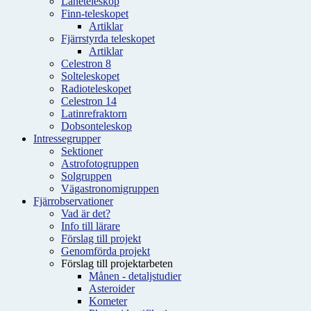
Låneteleskop
Finn-teleskopet
Artiklar
Fjärrstyrda teleskopet
Artiklar
Celestron 8
Solteleskopet
Radioteleskopet
Celestron 14
Latinrefraktorn
Dobsonteleskop
Intressegrupper
Sektioner
Astrofotogruppen
Solgruppen
Vägastronomigruppen
Fjärrobservationer
Vad är det?
Info till lärare
Förslag till projekt
Genomförda projekt
Förslag till projektarbeten
Månen - detaljstudier
Asteroider
Kometer