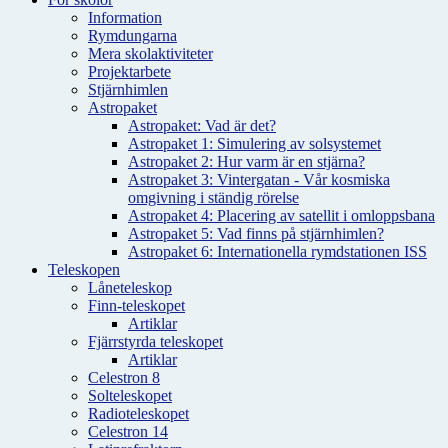
Information
Rymdungarna
Mera skolaktiviteter
Projektarbete
Stjärnhimlen
Astropaket
Astropaket: Vad är det?
Astropaket 1: Simulering av solsystemet
Astropaket 2: Hur varm är en stjärna?
Astropaket 3: Vintergatan - Vår kosmiska
omgivning i ständig rörelse
Astropaket 4: Placering av satellit i omloppsbana
Astropaket 5: Vad finns på stjärnhimlen?
Astropaket 6: Internationella rymdstationen ISS
Teleskopen
Låneteleskop
Finn-teleskopet
Artiklar
Fjärrstyrda teleskopet
Artiklar
Celestron 8
Solteleskopet
Radioteleskopet
Celestron 14