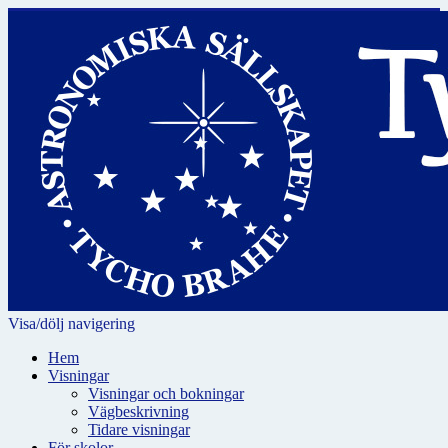
Visa/dölj navigering
Hem
Visningar
Visningar och bokningar
Vägbeskrivning
Tidare visningar
För skolor