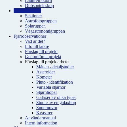
Latinrefraktorn
Dobsonteleskop
Intressegrupper
Sektioner
Astrofotogruppen
Solgruppen
Vägastronomigruppen
Fjärrobservationer
Vad är det?
Info till lärare
Förslag till projekt
Genomförda projekt
Förslag till projektarbeten
Månen - detaljstudier
Asteroider
Kometer
Pluto - identifikation
Variabla stjärnor
Stjärnhopar
Galaxer av olika typer
Studie av en galaxhop
Supernovor
Kvasarer
Användarmanual
Intern information