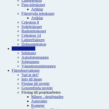
Låneteleskop
Finn-teleskopet
Artiklar
Fjärrstyrda teleskopet
Artiklar
Celestron 8
Solteleskopet
Radioteleskopet
Celestron 14
Latinrefraktorn
Dobsonteleskop
Intressegrupper
Sektioner
Astrofotogruppen
Solgruppen
Vägastronomigruppen
Fjärrobservationer
Vad är det?
Info till lärare
Förslag till projekt
Genomförda projekt
Förslag till projektarbeten
Månen - detaljstudier
Asteroider
Kometer