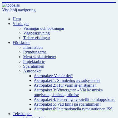
Visa/dölj navigering
Hem
Visningar
Visningar och bokningar
Vägbeskrivning
Tidare visningar
För skolor
Information
Rymdungarna
Mera skolaktiviteter
Projektarbete
Stjärnhimlen
Astropaket
Astropaket: Vad är det?
Astropaket 1: Simulering av solsystemet
Astropaket 2: Hur varm är en stjärna?
Astropaket 3: Vintergatan - Vår kosmiska
omgivning i ständig rörelse
Astropaket 4: Placering av satellit i omloppsbana
Astropaket 5: Vad finns på stjärnhimlen?
Astropaket 6: Internationella rymdstationen ISS
Teleskopen