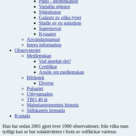
Pluto - identifikation
Variabla stjärnor
Stjärnhopar
Galaxer av olika typer
Studie av en galaxhop
Supernovor
Kvasarer
Användarmanual
Intern information
Observatoriet
Medlemskap
Vad innebär det?
Certifikat
Ansök om medlemskap
Bibliotek
Diverse
Pulsariet
Utbyggnaden
TBO 40 år
Malmöastronomins historia
Sällskapets hemsida
Kontakt
Han har sedan 2001 gjort över 1900 observationer, från vilka man
tydligt kan se hur solaktiviteten i form av solfläckar varierar.