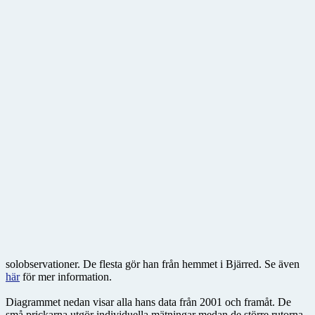
solobservationer. De flesta gör han från hemmet i Bjärred. Se även
här
för mer information.
Diagrammet nedan visar alla hans data från 2001 och framåt. De
små prickarna utgör individuella mätningar medan de större rutorna