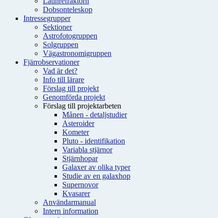
Latinrefraktorn
Dobsonteleskop
Intressegrupper
Sektioner
Astrofotogruppen
Solgruppen
Vägastronomigruppen
Fjärrobservationer
Vad är det?
Info till lärare
Förslag till projekt
Genomförda projekt
Förslag till projektarbeten
Månen - detaljstudier
Asteroider
Kometer
Pluto - identifikation
Variabla stjärnor
Stjärnhopar
Galaxer av olika typer
Studie av en galaxhop
Supernovor
Kvasarer
Användarmanual
Intern information