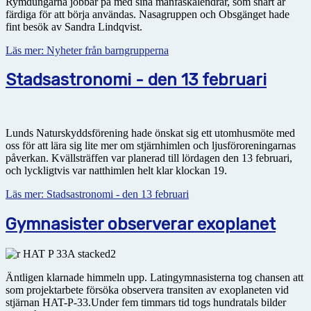
Rymdungarna jobbar på med sina månfaskalendrar, som snart är
färdiga för att börja användas. Nasagruppen och Obsgänget hade
fint besök av Sandra Lindqvist.
Läs mer: Nyheter från barngrupperna
Stadsastronomi - den 13 februari
Lunds Naturskyddsförening hade önskat sig ett utomhusmöte med
oss för att lära sig lite mer om stjärnhimlen och ljusföroreningarnas
påverkan. Kvällsträffen var planerad till lördagen den 13 februari,
och lyckligtvis var natthimlen helt klar klockan 19.
Läs mer: Stadsastronomi - den 13 februari
Gymnasister observerar exoplanet
Äntligen klarnade himmeln upp. Latingymnasisterna tog chansen att
som projektarbete försöka observera transiten av exoplaneten vid
stjärnan HAT-P-33.Under fem timmars tid togs hundratals bilder