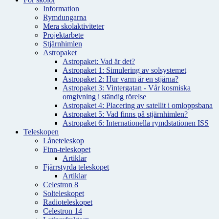
Information
Rymdungarna
Mera skolaktiviteter
Projektarbete
Stjärnhimlen
Astropaket
Astropaket: Vad är det?
Astropaket 1: Simulering av solsystemet
Astropaket 2: Hur varm är en stjärna?
Astropaket 3: Vintergatan - Vår kosmiska
omgivning i ständig rörelse
Astropaket 4: Placering av satellit i omloppsbana
Astropaket 5: Vad finns på stjärnhimlen?
Astropaket 6: Internationella rymdstationen ISS
Teleskopen
Låneteleskop
Finn-teleskopet
Artiklar
Fjärrstyrda teleskopet
Artiklar
Celestron 8
Solteleskopet
Radioteleskopet
Celestron 14