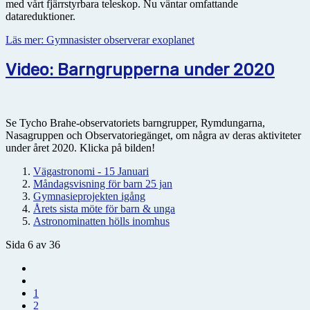
med vårt fjärrstyrbara teleskop. Nu väntar omfattande
datareduktioner.
Läs mer: Gymnasister observerar exoplanet
Video: Barngrupperna under 2020
Se Tycho Brahe-observatoriets barngrupper, Rymdungarna,
Nasagruppen och Observatoriegänget, om några av deras aktiviteter
under året 2020. Klicka på bilden!
Vägastronomi - 15 Januari
Måndagsvisning för barn 25 jan
Gymnasieprojekten igång
Årets sista möte för barn & unga
Astronominatten hölls inomhus
Sida 6 av 36
1
2