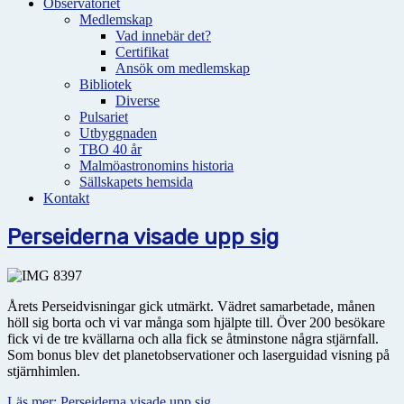
Observatoriet
Medlemskap
Vad innebär det?
Certifikat
Ansök om medlemskap
Bibliotek
Diverse
Pulsariet
Utbyggnaden
TBO 40 år
Malmöastronomins historia
Sällskapets hemsida
Kontakt
Perseiderna visade upp sig
Årets Perseidvisningar gick utmärkt. Vädret samarbetade, månen
höll sig borta och vi var många som hjälpte till. Över 200 besökare
fick vi de tre kvällarna och alla fick se åtminstone några stjärnfall.
Som bonus blev det planetobservationer och laserguidad visning på
stjärnhimlen.
Läs mer: Perseiderna visade upp sig