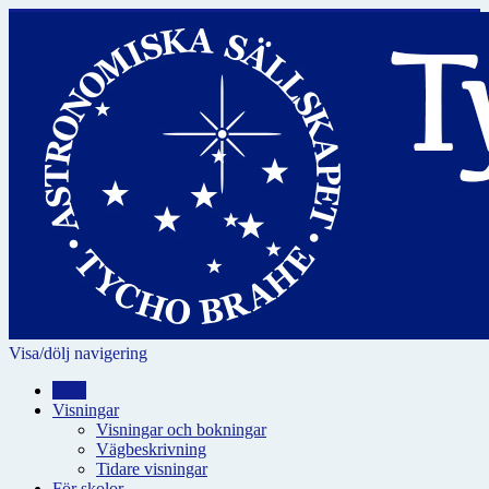
Visa/dölj navigering
Hem
Visningar
Visningar och bokningar
Vägbeskrivning
Tidare visningar
För skolor