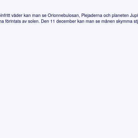
fritt väder kan man se Orionnebulosan, Plejaderna och planeten Jupi
 ha förintats av solen. Den 11 december kan man se månen skymma stjä