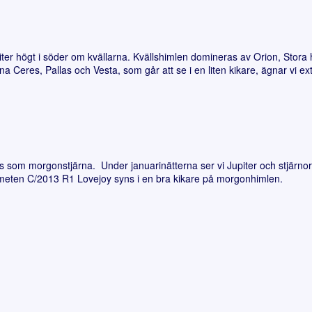
r högt i söder om kvällarna. Kvällshimlen domineras av Orion, Stora h
na Ceres, Pallas och Vesta, som går att se i en liten kikare, ägnar v
m morgonstjärna. Under januarinätterna ser vi Jupiter och stjärnorna
 Kometen C/2013 R1 Lovejoy syns i en bra kikare på morgonhimlen.