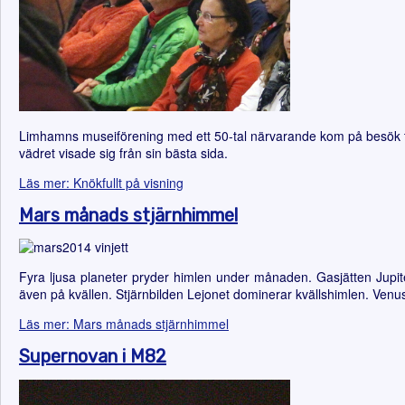
Limhamns museiförening med ett 50-tal närvarande kom på besök tor
vädret visade sig från sin bästa sida.
Läs mer: Knökfullt på visning
Mars månads stjärnhimmel
Fyra ljusa planeter pryder himlen under månaden. Gasjätten Jup
även på kvällen. Stjärnbilden Lejonet dominerar kvällshimlen. Venu
Läs mer: Mars månads stjärnhimmel
Supernovan i M82