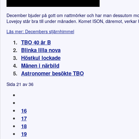
December bjuder på gott om nattmörker och har man dessutom moln
Lovejoy står bra till under månaden. Komet ISON, däremot, verkar
Läs mer: Decembers stjärnhimmel
TBO 40 år B
Blinka lilla nova
Höstkul lockade
Månen i närbild
Astronomer besökte TBO
Sida 21 av 36
16
17
18
19