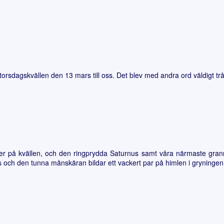
sdagskvällen den 13 mars till oss. Det blev med andra ord väldigt trå
iter på kvällen, och den ringprydda Saturnus samt våra närmaste gr
s och den tunna månskäran bildar ett vackert par på himlen i gryninge