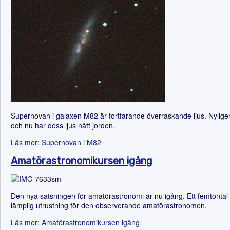
Supernovan i galaxen M82 är fortfarande överraskande ljus. Nyligen
och nu har dess ljus nått jorden.
Läs mer: Supernovan i M82
Amatörastronomikursen igång
Den nya satsningen för amatörastronomi är nu igång. Ett femtonta
lämplig utrustning för den observerande amatörastronomen.
Läs mer: Amatörastronomikursen igång