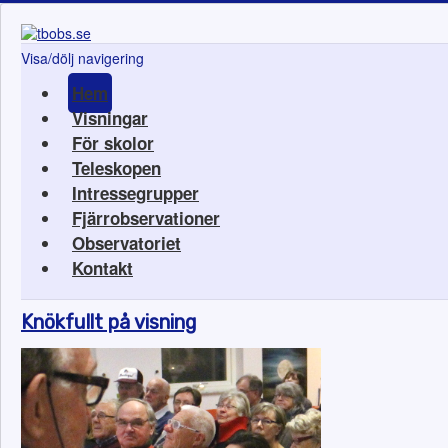
Visa/dölj navigering
Hem
Visningar
För skolor
Teleskopen
Intressegrupper
Fjärrobservationer
Observatoriet
Kontakt
Knökfullt på visning