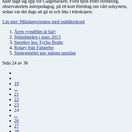
hade tagit sig upp för Galgebacken. Först bjöd Peter Hemborg,
observatoriets astropedagog, på ett kort föredrag om vårt solsystem,
sedan var det dags att gå ut och titta i teleskopen.
Läs mer: Måndagsvisning med publikrekord
Årets rymdfilm är här!
Stjärnhimlen i mars 2013
Sportlov hos Tycho Brahe
Rotary från Falsterbo
Strategimötet gav många uppslag
Sida 24 av 36
19
...
21
22
23
24
...
26
27
28