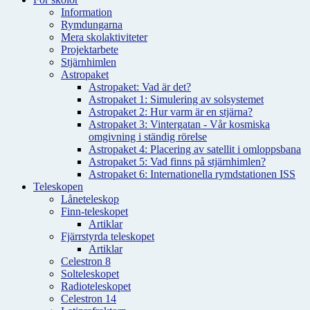
Information
Rymdungarna
Mera skolaktiviteter
Projektarbete
Stjärnhimlen
Astropaket
Astropaket: Vad är det?
Astropaket 1: Simulering av solsystemet
Astropaket 2: Hur varm är en stjärna?
Astropaket 3: Vintergatan - Vår kosmiska
omgivning i ständig rörelse
Astropaket 4: Placering av satellit i omloppsbana
Astropaket 5: Vad finns på stjärnhimlen?
Astropaket 6: Internationella rymdstationen ISS
Teleskopen
Låneteleskop
Finn-teleskopet
Artiklar
Fjärrstyrda teleskopet
Artiklar
Celestron 8
Solteleskopet
Radioteleskopet
Celestron 14