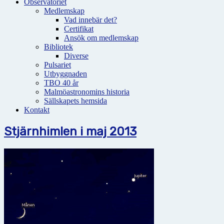
Observatoriet
Medlemskap
Vad innebär det?
Certifikat
Ansök om medlemskap
Bibliotek
Diverse
Pulsariet
Utbyggnaden
TBO 40 år
Malmöastronomins historia
Sällskapets hemsida
Kontakt
Stjärnhimlen i maj 2013