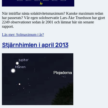
När inträffar nästa solaktivitetsmaximum? Kanske maximum redan
har passerats? Vår egen solobservatör Lars-Åke Truedsson har gjort
2249 observationer sedan år 2001 och lämnar här sin senaste
rapport.
Läs mer: Solmaximum i år?
Stjärnhimlen i april 2013