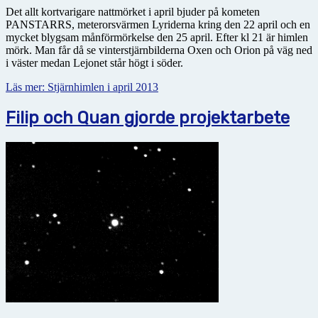
Det allt kortvarigare nattmörket i april bjuder på kometen
PANSTARRS, meterorsvärmen Lyriderna kring den 22 april och en
mycket blygsam månförmörkelse den 25 april. Efter kl 21 är himlen
mörk. Man får då se vinterstjärnbilderna Oxen och Orion på väg ned
i väster medan Lejonet står högt i söder.
Läs mer: Stjärnhimlen i april 2013
Filip och Quan gjorde projektarbete