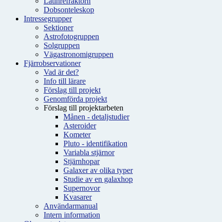
Latinrefraktorn
Dobsonteleskop
Intressegrupper
Sektioner
Astrofotogruppen
Solgruppen
Vägastronomigruppen
Fjärrobservationer
Vad är det?
Info till lärare
Förslag till projekt
Genomförda projekt
Förslag till projektarbeten
Månen - detaljstudier
Asteroider
Kometer
Pluto - identifikation
Variabla stjärnor
Stjärnhopar
Galaxer av olika typer
Studie av en galaxhop
Supernovor
Kvasarer
Användarmanual
Intern information