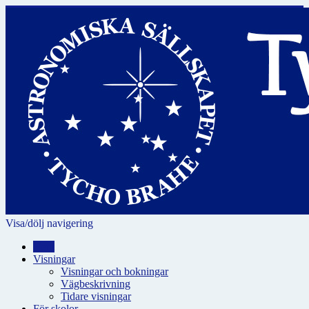
Visa/dölj navigering
Hem
Visningar
Visningar och bokningar
Vägbeskrivning
Tidare visningar
För skolor