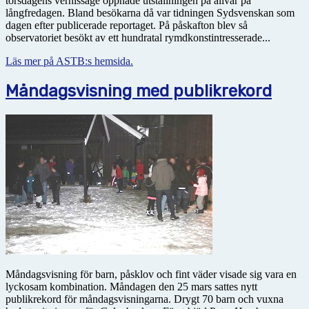
torsdagens vernissage öppnade utställningen på allvar på
långfredagen. Bland besökarna då var tidningen Sydsvenskan som
dagen efter publicerade reportaget. På påskafton blev så
observatoriet besökt av ett hundratal rymdkonstintresserade...
Läs mer på ASTB:s hemsida.
Måndagsvisning med publikrekord
Måndagsvisning för barn, påsklov och fint väder visade sig vara en
lyckosam kombination. Måndagen den 25 mars sattes nytt
publikrekord för måndagsvisningarna. Drygt 70 barn och vuxna