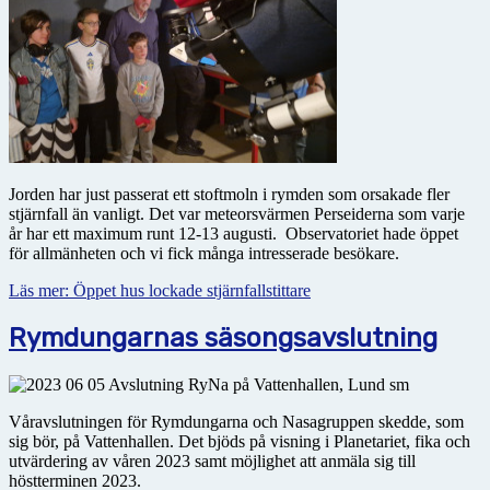
Jorden har just passerat ett stoftmoln i rymden som orsakade fler
stjärnfall än vanligt. Det var meteor­svärmen Perseiderna som varje
år har ett maximum runt 12-13 augusti. Observatoriet hade öppet
för allmänheten och vi fick många intresserade besökare.
Läs mer: Öppet hus lockade stjärnfallstittare
Rymdungarnas säsongsavslutning
Våravslutningen för Rymdungarna och Nasagruppen skedde, som
sig bör, på Vattenhallen. Det bjöds på visning i Planetariet, fika och
utvärdering av våren 2023 samt möjlighet att anmäla sig till
höstterminen 2023.