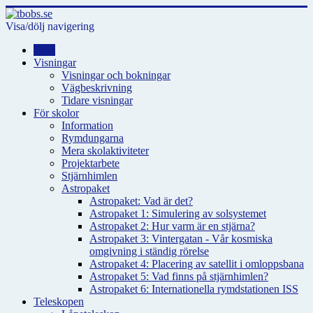
Visa/dölj navigering
Hem
Visningar
Visningar och bokningar
Vägbeskrivning
Tidare visningar
För skolor
Information
Rymdungarna
Mera skolaktiviteter
Projektarbete
Stjärnhimlen
Astropaket
Astropaket: Vad är det?
Astropaket 1: Simulering av solsystemet
Astropaket 2: Hur varm är en stjärna?
Astropaket 3: Vintergatan - Vår kosmiska
omgivning i ständig rörelse
Astropaket 4: Placering av satellit i omloppsbana
Astropaket 5: Vad finns på stjärnhimlen?
Astropaket 6: Internationella rymdstationen ISS
Teleskopen