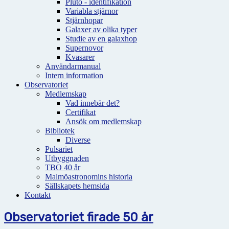
Pluto - identifikation
Variabla stjärnor
Stjärnhopar
Galaxer av olika typer
Studie av en galaxhop
Supernovor
Kvasarer
Användarmanual
Intern information
Observatoriet
Medlemskap
Vad innebär det?
Certifikat
Ansök om medlemskap
Bibliotek
Diverse
Pulsariet
Utbyggnaden
TBO 40 år
Malmöastronomins historia
Sällskapets hemsida
Kontakt
Observatoriet firade 50 år