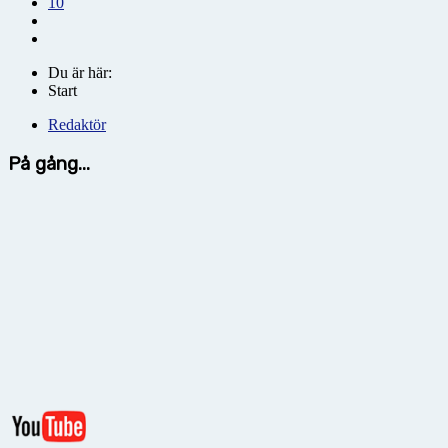
10
Du är här:
Start
Redaktör
På gång...