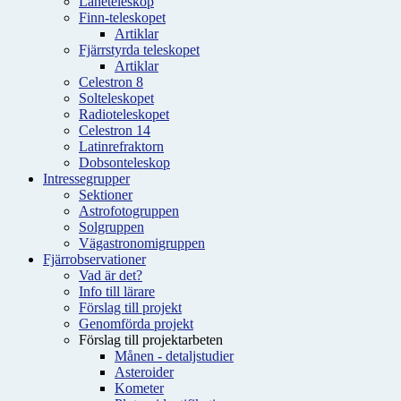
Låneteleskop
Finn-teleskopet
Artiklar
Fjärrstyrda teleskopet
Artiklar
Celestron 8
Solteleskopet
Radioteleskopet
Celestron 14
Latinrefraktorn
Dobsonteleskop
Intressegrupper
Sektioner
Astrofotogruppen
Solgruppen
Vägastronomigruppen
Fjärrobservationer
Vad är det?
Info till lärare
Förslag till projekt
Genomförda projekt
Förslag till projektarbeten
Månen - detaljstudier
Asteroider
Kometer