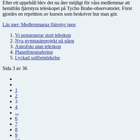
Efter ett uppehåll blev det nu åter möjligt för våra medlemmar att
hemifrån fjärrstyra teleskopet på Tycho Brahe-observatoriet. Först
gjordes en repetition av kursen som beskriver hur man gör.
Läs mer: Medlemmarna fjärrstyr igen
Vi pensionerar stort teleskop
Nya gymnasieprojekt på gång
Astrofoto utan teleskop
Planetfotografering
Lyckad solförmörkelse
Sida 3 av 36
1
2
3
4
...
6
7
8
9