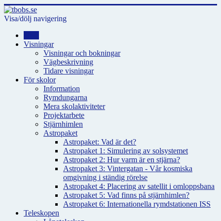
Visa/dölj navigering
Hem
Visningar
Visningar och bokningar
Vägbeskrivning
Tidare visningar
För skolor
Information
Rymdungarna
Mera skolaktiviteter
Projektarbete
Stjärnhimlen
Astropaket
Astropaket: Vad är det?
Astropaket 1: Simulering av solsystemet
Astropaket 2: Hur varm är en stjärna?
Astropaket 3: Vintergatan - Vår kosmiska
omgivning i ständig rörelse
Astropaket 4: Placering av satellit i omloppsbana
Astropaket 5: Vad finns på stjärnhimlen?
Astropaket 6: Internationella rymdstationen ISS
Teleskopen