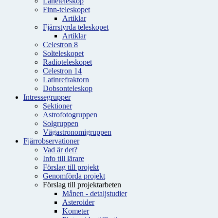
Låneteleskop
Finn-teleskopet
Artiklar
Fjärrstyrda teleskopet
Artiklar
Celestron 8
Solteleskopet
Radioteleskopet
Celestron 14
Latinrefraktorn
Dobsonteleskop
Intressegrupper
Sektioner
Astrofotogruppen
Solgruppen
Vägastronomigruppen
Fjärrobservationer
Vad är det?
Info till lärare
Förslag till projekt
Genomförda projekt
Förslag till projektarbeten
Månen - detaljstudier
Asteroider
Kometer