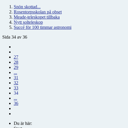
Snön skottad...
Rosentorpsskolan på obset
Meade-teleskopet tillbaka
Nytt solteleskop
Succé för 100 timmar astronomi
Sida 34 av 36
27
28
29
...
31
32
33
34
...
36
Du är här: