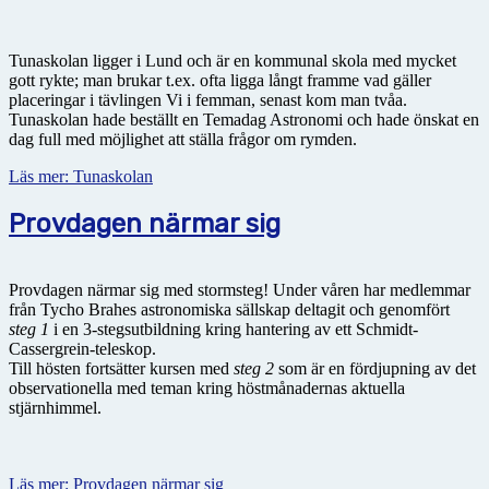
Tunaskolan ligger i Lund och är en kommunal skola med mycket
gott rykte; man brukar t.ex. ofta ligga långt framme vad gäller
placeringar i tävlingen Vi i femman, senast kom man tvåa.
Tunaskolan hade beställt en Temadag Astronomi och hade önskat en
dag full med möjlighet att ställa frågor om rymden.
Läs mer: Tunaskolan
Provdagen närmar sig
Provdagen närmar sig med stormsteg! Under våren har medlemmar
från Tycho Brahes astronomiska sällskap deltagit och genomfört
steg 1
i en 3-stegsutbildning kring hantering av ett Schmidt-
Cassergrein-teleskop.
Till hösten fortsätter kursen med
steg 2
som är en fördjupning av det
observationella med teman kring höstmånadernas aktuella
stjärnhimmel.
Läs mer: Provdagen närmar sig