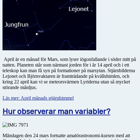
April är en månad för Mars, som lyser iögonfallande i söder mitt på
natten. Planeten står som närmast jorden för i år 14 april och i ett
teleskop kan man få syn på formationer på marsytan. Stjärnbilderna
Lejonet och Björnvaktaren är framträdande på kvällshimlen, och
kring 22 april kan vi se meteorsvärmen Lyriderna utan så mycket
störande månljus.
Läs mer: April månads stjärnhimmel
Hur observerar man variabler?
Måndagen den 24 mars fortsatte amatörastronomi-kursen med att