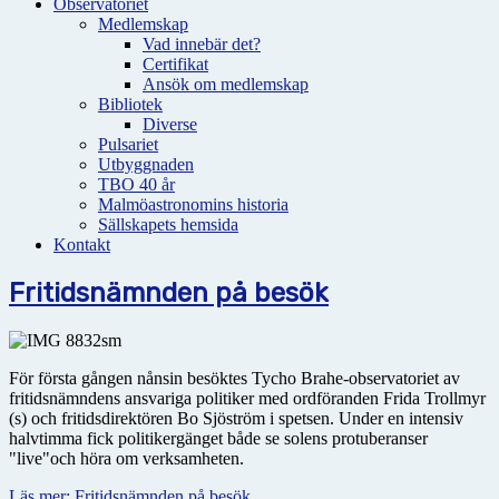
Observatoriet
Medlemskap
Vad innebär det?
Certifikat
Ansök om medlemskap
Bibliotek
Diverse
Pulsariet
Utbyggnaden
TBO 40 år
Malmöastronomins historia
Sällskapets hemsida
Kontakt
Fritidsnämnden på besök
För första gången nånsin besöktes Tycho Brahe-observatoriet av
fritidsnämndens ansvariga politiker med ordföranden Frida Trollmyr
(s) och fritidsdirektören Bo Sjöström i spetsen. Under en intensiv
halvtimma fick politikergänget både se solens protuberanser
"live"och höra om verksamheten.
Läs mer: Fritidsnämnden på besök