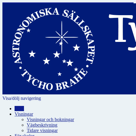
Visa/dölj navigering
Hem
Visningar
Visningar och bokningar
Vägbeskrivning
Tidare visningar
För skolor