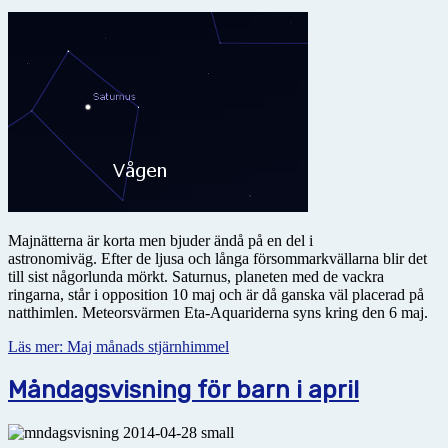
Majnätterna är korta men bjuder ändå på en del i
astronomiväg. Efter de ljusa och långa försommarkvällarna blir det
till sist någorlunda mörkt. Saturnus, planeten med de vackra
ringarna, står i opposition 10 maj och är då ganska väl placerad på
natthimlen. Meteorsvärmen Eta-Aquariderna syns kring den 6 maj.
Läs mer: Maj månads stjärnhimmel
Måndagsvisning för barn i april