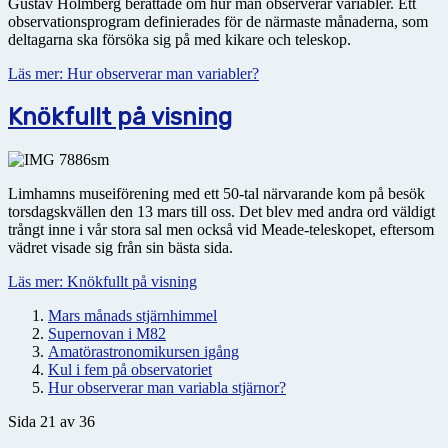
Gustav Holmberg berättade om hur man observerar variabler. Ett
observationsprogram definierades för de närmaste månaderna, som
deltagarna ska försöka sig på med kikare och teleskop.
Läs mer: Hur observerar man variabler?
Knökfullt på visning
Limhamns museiförening med ett 50-tal närvarande kom på besök
torsdagskvällen den 13 mars till oss. Det blev med andra ord väldigt
trångt inne i vår stora sal men också vid Meade-teleskopet, eftersom
vädret visade sig från sin bästa sida.
Läs mer: Knökfullt på visning
Mars månads stjärnhimmel
Supernovan i M82
Amatörastronomikursen igång
Kul i fem på observatoriet
Hur observerar man variabla stjärnor?
Sida 21 av 36