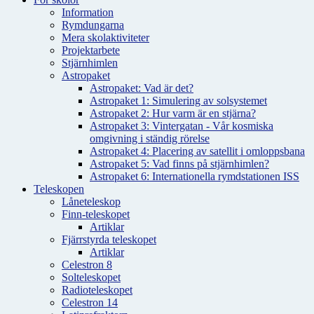
Information
Rymdungarna
Mera skolaktiviteter
Projektarbete
Stjärnhimlen
Astropaket
Astropaket: Vad är det?
Astropaket 1: Simulering av solsystemet
Astropaket 2: Hur varm är en stjärna?
Astropaket 3: Vintergatan - Vår kosmiska
omgivning i ständig rörelse
Astropaket 4: Placering av satellit i omloppsbana
Astropaket 5: Vad finns på stjärnhimlen?
Astropaket 6: Internationella rymdstationen ISS
Teleskopen
Låneteleskop
Finn-teleskopet
Artiklar
Fjärrstyrda teleskopet
Artiklar
Celestron 8
Solteleskopet
Radioteleskopet
Celestron 14