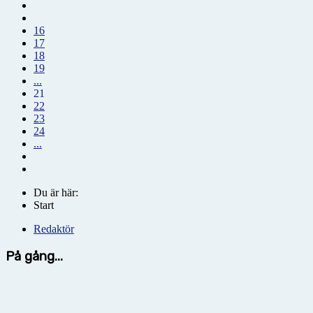
16
17
18
19
...
21
22
23
24
...
Du är här:
Start
Redaktör
På gång...