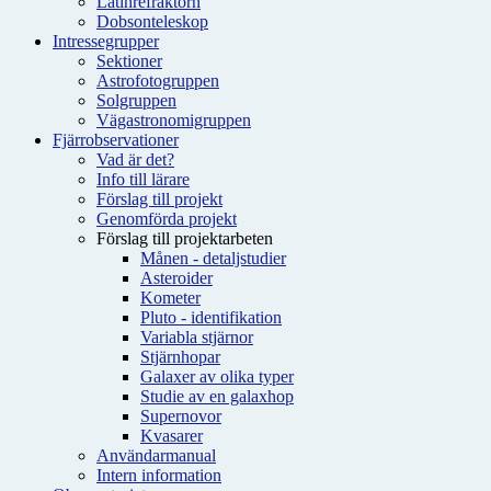
Latinrefraktorn
Dobsonteleskop
Intressegrupper
Sektioner
Astrofotogruppen
Solgruppen
Vägastronomigruppen
Fjärrobservationer
Vad är det?
Info till lärare
Förslag till projekt
Genomförda projekt
Förslag till projektarbeten
Månen - detaljstudier
Asteroider
Kometer
Pluto - identifikation
Variabla stjärnor
Stjärnhopar
Galaxer av olika typer
Studie av en galaxhop
Supernovor
Kvasarer
Användarmanual
Intern information