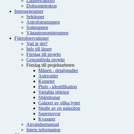
Latinrefraktorn
Dobsonteleskop
Intressegrupper
Sektioner
Astrofotogruppen
Solgruppen
Vägastronomigruppen
Fjärrobservationer
Vad är det?
Info till lärare
Förslag till projekt
Genomförda projekt
Förslag till projektarbeten
Månen - detaljstudier
Asteroider
Kometer
Pluto - identifikation
Variabla stjärnor
Stjärnhopar
Galaxer av olika typer
Studie av en galaxhop
Supernovor
Kvasarer
Användarmanual
Intern information