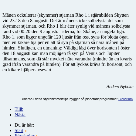
Månen ockulterar (skymmer) stjärnan Rho 1 i stjärnbilden Skytten
vid 23:18 den 8 augusti. Det är månens icke solbelysta del som
skymmer stjärnan, och Rho 1 blir åter synlig vid månens solbelysta
rand vid 00:20 den 9 augusti. Tiderna, för Skåne, är ungefärliga.
Rho 1, som ligger ungefär 120 ljusår från oss, syns för blotta ögat,
men en kikare hjälper en att få syn på stjärnan så nära månen på
himlen. Slutligen, en utmaning: Väldigt lågt över horisonten i öster
den 18 augusti kan man möjligen få syn på Venus och Jupiter
tillsammans, som då står mycket nära varandra (mindre än en kvarts
grad ifrån varandra på himlen). För att lyckas krävs fri horisont, och
en kikare hjälper avsevärt.
Anders Nyholm
Bilderna i detta stjärnhimmelstips bygger på planetarieprogrammet
Stellarium
.
Tillb
Nästa
Du är här:
Start
För skolor