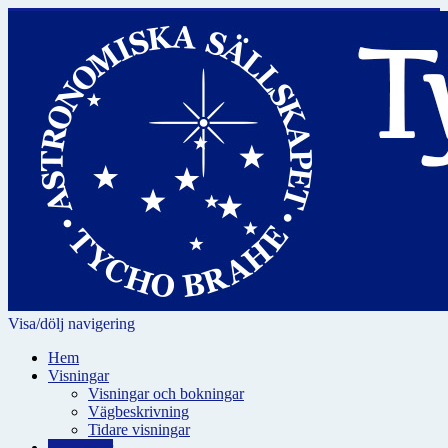
Visa/dölj navigering
Hem
Visningar
Visningar och bokningar
Vägbeskrivning
Tidare visningar
För skolor