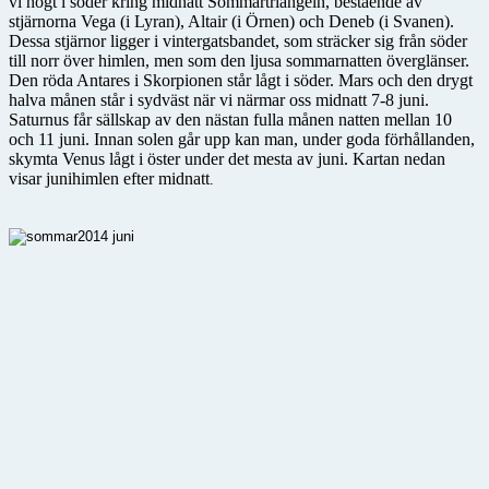
vi högt i söder kring midnatt Sommartriangeln, bestående av
stjärnorna Vega (i Lyran), Altair (i Örnen) och Deneb (i Svanen).
Dessa stjärnor ligger i vintergatsbandet, som sträcker sig från söder
till norr över himlen, men som den ljusa sommarnatten överglänser.
Den röda Antares i Skorpionen står lågt i söder. Mars och den drygt
halva månen står i sydväst när vi närmar oss midnatt 7-8 juni.
Saturnus får sällskap av den nästan fulla månen natten mellan 10
och 11 juni. Innan solen går upp kan man, under goda förhållanden,
skymta Venus lågt i öster under det mesta av juni. Kartan nedan
visar junihimlen efter midnatt
.