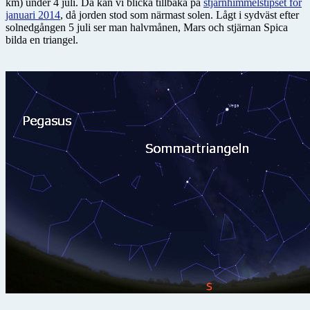
km) under 4 juli. Då kan vi blicka tillbaka på
stjärnhimmelstipset för
januari 2014
, då jorden stod som närmast solen. Lågt i sydväst efter
solnedgången 5 juli ser man halvmånen, Mars och stjärnan Spica
bilda en triangel.