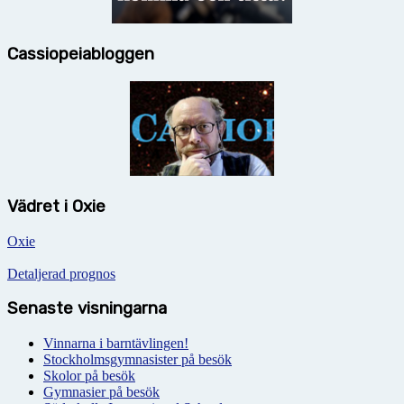
Cassiopeiabloggen
Vädret i Oxie
Oxie
Detaljerad prognos
Senaste visningarna
Vinnarna i barntävlingen!
Stockholmsgymnasister på besök
Skolor på besök
Gymnasier på besök