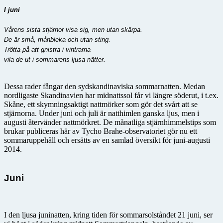
I juni
Vårens sista stjärnor visa sig, men utan skärpa.
De är små, månbleka och utan sting.
Trötta på att gnistra i vintrarna
vila de ut i sommarens ljusa nätter.
Dessa rader fångar den sydskandinaviska sommarnatten. Medan
nordligaste Skandinavien har midnattssol får vi längre söderut, i t.ex.
Skåne, ett skymningsaktigt nattmörker som gör det svårt att se
stjärnorna. Under juni och juli är natthimlen ganska ljus, men i
augusti återvänder nattmörkret. De månatliga stjärnhimmelstips som
brukar publiceras här av Tycho Brahe-observatoriet gör nu ett
sommaruppehåll och ersätts av en samlad översikt för juni-augusti
2014.
Juni
I den ljusa juninatten, kring tiden för sommarsolståndet 21 juni, ser