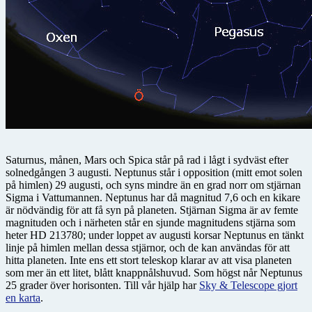
Saturnus, månen, Mars och Spica står på rad i lågt i sydväst efter
solnedgången 3 augusti. Neptunus står i opposition (mitt emot solen
på himlen) 29 augusti, och syns mindre än en grad norr om stjärnan
Sigma i Vattumannen. Neptunus har då magnitud 7,6 och en kikare
är nödvändig för att få syn på planeten. Stjärnan Sigma är av femte
magnituden och i närheten står en sjunde magnitudens stjärna som
heter HD 213780; under loppet av augusti korsar Neptunus en tänkt
linje på himlen mellan dessa stjärnor, och de kan användas för att
hitta planeten. Inte ens ett stort teleskop klarar av att visa planeten
som mer än ett litet, blått knappnålshuvud. Som högst når Neptunus
25 grader över horisonten. Till vår hjälp har
Sky & Telescope gjort
en karta
.