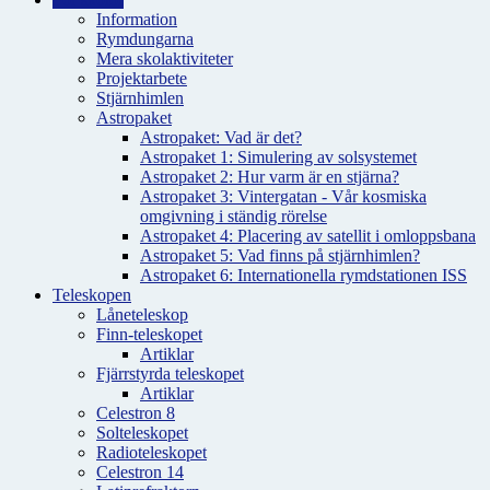
Information
Rymdungarna
Mera skolaktiviteter
Projektarbete
Stjärnhimlen
Astropaket
Astropaket: Vad är det?
Astropaket 1: Simulering av solsystemet
Astropaket 2: Hur varm är en stjärna?
Astropaket 3: Vintergatan - Vår kosmiska
omgivning i ständig rörelse
Astropaket 4: Placering av satellit i omloppsbana
Astropaket 5: Vad finns på stjärnhimlen?
Astropaket 6: Internationella rymdstationen ISS
Teleskopen
Låneteleskop
Finn-teleskopet
Artiklar
Fjärrstyrda teleskopet
Artiklar
Celestron 8
Solteleskopet
Radioteleskopet
Celestron 14