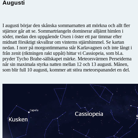
Augusti
I augusti börjar den skånska sommarnatten att mörkna och allt fler
stjärnor går att se. Sommartriangeln dominerar alljämt himlen i
söder, medan den uppgående Oxen i öster ett par timmar efter
midnatt försiktigt skvallrar om vinterns stjärnhimmel. Se kartan
nedan. I norr på morgontimmarna står Karlavagnen och inte långt i
från zenit (riktningen rakt uppåt) hittar vi Cassiopeia, som bl.a.
pryder Tycho Brahe-sällskapet märke. Meteorsvärmen Perseiderna
når sin maximala styrka natten mellan 12 och 13 augusti. Månen,
som blir full 10 augusti, kommer att störa meteorspanandet en del.