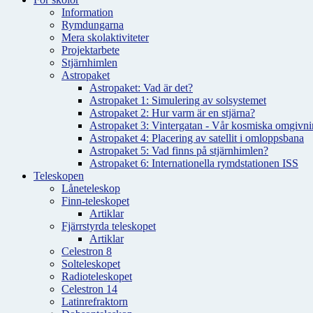
Information
Rymdungarna
Mera skolaktiviteter
Projektarbete
Stjärnhimlen
Astropaket
Astropaket: Vad är det?
Astropaket 1: Simulering av solsystemet
Astropaket 2: Hur varm är en stjärna?
Astropaket 3: Vintergatan - Vår kosmiska omgivnin
Astropaket 4: Placering av satellit i omloppsbana
Astropaket 5: Vad finns på stjärnhimlen?
Astropaket 6: Internationella rymdstationen ISS
Teleskopen
Låneteleskop
Finn-teleskopet
Artiklar
Fjärrstyrda teleskopet
Artiklar
Celestron 8
Solteleskopet
Radioteleskopet
Celestron 14
Latinrefraktorn