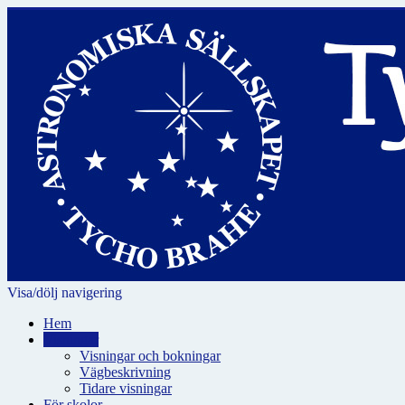
Visa/dölj navigering
Hem
Visningar
Visningar och bokningar
Vägbeskrivning
Tidare visningar
För skolor