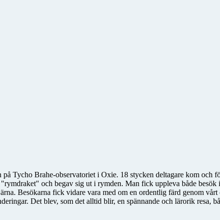
 på Tycho Brahe-observatoriet i Oxie. 18 stycken deltagare kom och fö
iets "rymdraket" och begav sig ut i rymden. Man fick uppleva både besök i
järna. Besökarna fick vidare vara med om en ordentlig färd genom vårt
nderingar. Det blev, som det alltid blir, en spännande och lärorik resa,