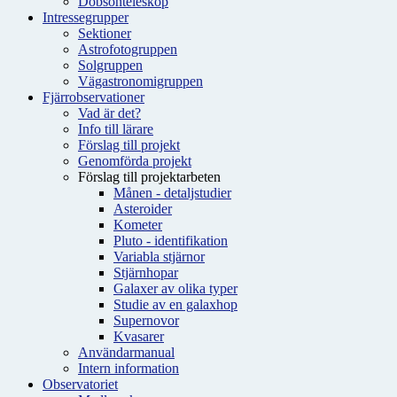
Dobsonteleskop
Intressegrupper
Sektioner
Astrofotogruppen
Solgruppen
Vägastronomigruppen
Fjärrobservationer
Vad är det?
Info till lärare
Förslag till projekt
Genomförda projekt
Förslag till projektarbeten
Månen - detaljstudier
Asteroider
Kometer
Pluto - identifikation
Variabla stjärnor
Stjärnhopar
Galaxer av olika typer
Studie av en galaxhop
Supernovor
Kvasarer
Användarmanual
Intern information
Observatoriet