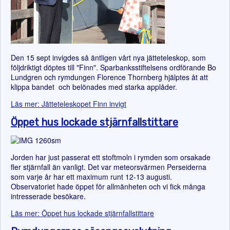
Den 15 sept invigdes så äntligen vårt nya jätteteleskop, som
följdriktigt döptes till "Finn". Sparbanksstiftelsens ordförande Bo
Lundgren och rymdungen Florence Thornberg hjälptes åt att
klippa bandet och belönades med starka applåder.
Läs mer: Jätteteleskopet Finn invigt
Öppet hus lockade stjärnfallstittare
Jorden har just passerat ett stoftmoln i rymden som orsakade
fler stjärnfall än vanligt. Det var meteor­svärmen Perseiderna
som varje år har ett maximum runt 12-13 augusti.
Observatoriet hade öppet för allmänheten och vi fick många
intresserade besökare.
Läs mer: Öppet hus lockade stjärnfallstittare