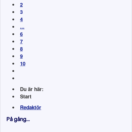
2
3
4
...
6
7
8
9
10
Du är här:
Start
Redaktör
På gång...