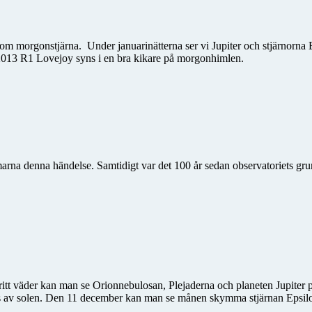
morgonstjärna. Under januarinätterna ser vi Jupiter och stjärnorna Be
C/2013 R1 Lovejoy syns i en bra kikare på morgonhimlen.
arna denna händelse. Samtidigt var det 100 år sedan observatoriets gr
tt väder kan man se Orionnebulosan, Plejaderna och planeten Jupiter
ts av solen. Den 11 december kan man se månen skymma stjärnan Epsilo