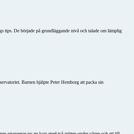
gs tips. De började på grundläggande nivå och talade om lämplig
rvatoriet. Barnen hjälpte Peter Hemborg att packa sin
mer arrangerar nu en kurs med två möten under våren och ett till