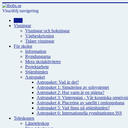
Visa/dölj navigering
Hem
Visningar
Visningar och bokningar
Vägbeskrivning
Tidare visningar
För skolor
Information
Rymdungarna
Mera skolaktiviteter
Projektarbete
Stjärnhimlen
Astropaket
Astropaket: Vad är det?
Astropaket 1: Simulering av solsystemet
Astropaket 2: Hur varm är en stjärna?
Astropaket 3: Vintergatan - Vår kosmiska omgivnin
Astropaket 4: Placering av satellit i omloppsbana
Astropaket 5: Vad finns på stjärnhimlen?
Astropaket 6: Internationella rymdstationen ISS
Teleskopen
Låneteleskop