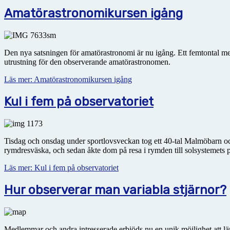
Amatörastronomikursen igång
Den nya satsningen för amatörastronomi är nu igång. Ett femtontal m
utrustning för den observerande amatörastronomen.
Läs mer: Amatörastronomikursen igång
Kul i fem på observatoriet
Tisdag och onsdag under sportlovsveckan tog ett 40-tal Malmöbarn oc
rymdresväska, och sedan åkte dom på resa i rymden till solsystemets p
Läs mer: Kul i fem på observatoriet
Hur observerar man variabla stjärnor?
Medlemmar och andra intresserade erbjöds nu en unik möjlighet att lär