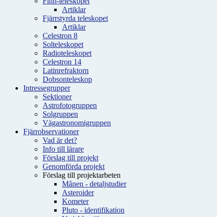
Finn-teleskopet
Artiklar
Fjärrstyrda teleskopet
Artiklar
Celestron 8
Solteleskopet
Radioteleskopet
Celestron 14
Latinrefraktorn
Dobsonteleskop
Intressegrupper
Sektioner
Astrofotogruppen
Solgruppen
Vägastronomigruppen
Fjärrobservationer
Vad är det?
Info till lärare
Förslag till projekt
Genomförda projekt
Förslag till projektarbeten
Månen - detaljstudier
Asteroider
Kometer
Pluto - identifikation