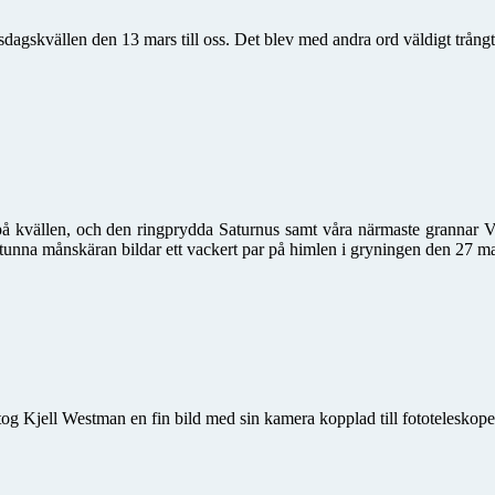
gskvällen den 13 mars till oss. Det blev med andra ord väldigt trångt 
r på kvällen, och den ringprydda Saturnus samt våra närmaste grannar
tunna månskäran bildar ett vackert par på himlen i gryningen den 27 ma
og Kjell Westman en fin bild med sin kamera kopplad till fototeleskope