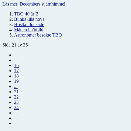
Läs mer: Decembers stjärnhimmel
TBO 40 år B
Blinka lilla nova
Höstkul lockade
Månen i närbild
Astronomer besökte TBO
Sida 21 av 36
16
17
18
19
...
21
22
23
24
...