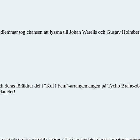
edlemmar tog chansen att lyssna till Johan Warells och Gustav Holmber
h deras föräldrar del i "Kul i Fem"-arrangemangen på Tycho Brahe-obse
laneter!
a sig observera variabla stjärnor. Två av landets främsta amatörastrono