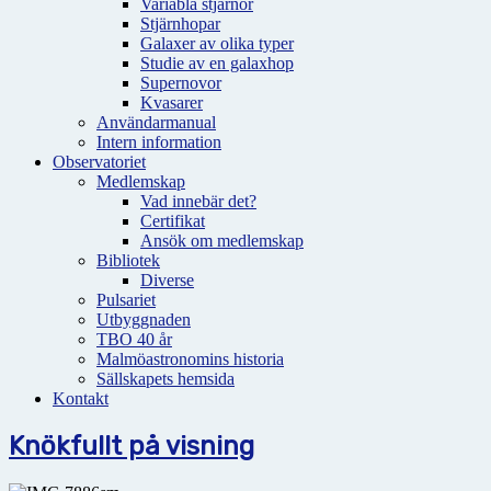
Variabla stjärnor
Stjärnhopar
Galaxer av olika typer
Studie av en galaxhop
Supernovor
Kvasarer
Användarmanual
Intern information
Observatoriet
Medlemskap
Vad innebär det?
Certifikat
Ansök om medlemskap
Bibliotek
Diverse
Pulsariet
Utbyggnaden
TBO 40 år
Malmöastronomins historia
Sällskapets hemsida
Kontakt
Knökfullt på visning