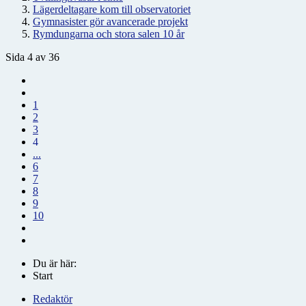
Lägerdeltagare kom till observatoriet
Gymnasister gör avancerade projekt
Rymdungarna och stora salen 10 år
Sida 4 av 36
1
2
3
4
...
6
7
8
9
10
Du är här:
Start
Redaktör