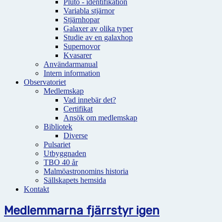
Pluto - identifikation
Variabla stjärnor
Stjärnhopar
Galaxer av olika typer
Studie av en galaxhop
Supernovor
Kvasarer
Användarmanual
Intern information
Observatoriet
Medlemskap
Vad innebär det?
Certifikat
Ansök om medlemskap
Bibliotek
Diverse
Pulsariet
Utbyggnaden
TBO 40 år
Malmöastronomins historia
Sällskapets hemsida
Kontakt
Medlemmarna fjärrstyr igen