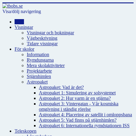
Visa/dölj navigering
Hem
Visningar
Visningar och bokningar
Vägbeskrivning
Tidare visningar
För skolor
Information
Rymdungarna
Mera skolaktiviteter
Projektarbete
Stjärnhimlen
Astropaket
Astropaket: Vad är det?
Astropaket 1: Simulering av solsystemet
Astropaket 2: Hur varm är en stjärna?
Astropaket 3: Vintergatan - Vår kosmiska
omgivning i ständig rörelse
Astropaket 4: Placering av satellit i omloppsbana
Astropaket 5: Vad finns på stjärnhimlen?
Astropaket 6: Internationella rymdstationen ISS
Teleskopen