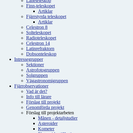
Låneteleskop
Finn-teleskopet
Artiklar
Fjärrstyrda teleskopet
Artiklar
Celestron 8
Solteleskopet
Radioteleskopet
Celestron 14
Latinrefraktorn
Dobsonteleskop
Intressegrupper
Sektioner
Astrofotogruppen
Solgruppen
Vägastronomigruppen
Fjärrobservationer
Vad är det?
Info till lärare
Förslag till projekt
Genomförda projekt
Förslag till projektarbeten
Månen - detaljstudier
Asteroider
Kometer