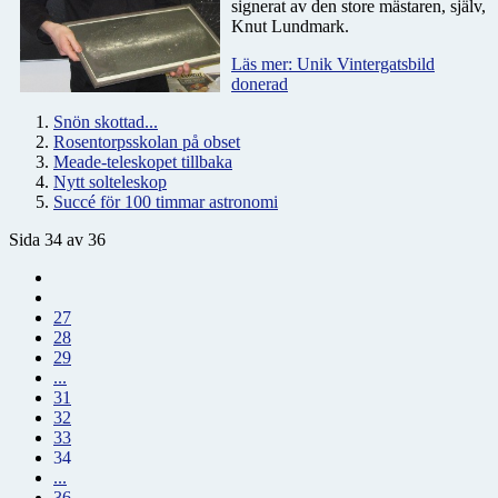
signerat av den store mästaren, själv,
Knut Lundmark.
Läs mer: Unik Vintergatsbild
donerad
Snön skottad...
Rosentorpsskolan på obset
Meade-teleskopet tillbaka
Nytt solteleskop
Succé för 100 timmar astronomi
Sida 34 av 36
27
28
29
...
31
32
33
34
...
36