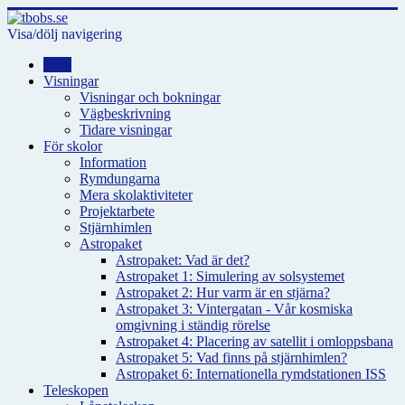
Visa/dölj navigering
Hem
Visningar
Visningar och bokningar
Vägbeskrivning
Tidare visningar
För skolor
Information
Rymdungarna
Mera skolaktiviteter
Projektarbete
Stjärnhimlen
Astropaket
Astropaket: Vad är det?
Astropaket 1: Simulering av solsystemet
Astropaket 2: Hur varm är en stjärna?
Astropaket 3: Vintergatan - Vår kosmiska
omgivning i ständig rörelse
Astropaket 4: Placering av satellit i omloppsbana
Astropaket 5: Vad finns på stjärnhimlen?
Astropaket 6: Internationella rymdstationen ISS
Teleskopen