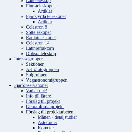
Låneteleskop
Finn-teleskopet
Artiklar
Fjärrstyrda teleskopet
Artiklar
Celestron 8
Solteleskopet
Radioteleskopet
Celestron 14
Latinrefraktorn
Dobsonteleskop
Intressegrupper
Sektioner
Astrofotogruppen
Solgruppen
Vägastronomigruppen
Fjärrobservationer
Vad är det?
Info till lärare
Förslag till projekt
Genomförda projekt
Förslag till projektarbeten
Månen - detaljstudier
Asteroider
Kometer