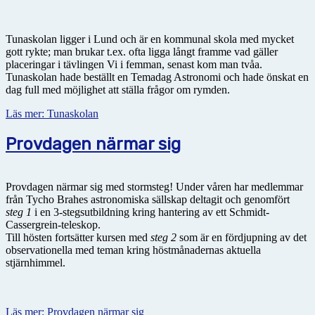
Tunaskolan ligger i Lund och är en kommunal skola med mycket
gott rykte; man brukar t.ex. ofta ligga långt framme vad gäller
placeringar i tävlingen Vi i femman, senast kom man tvåa.
Tunaskolan hade beställt en Temadag Astronomi och hade önskat en
dag full med möjlighet att ställa frågor om rymden.
Läs mer: Tunaskolan
Provdagen närmar sig
Provdagen närmar sig med stormsteg! Under våren har medlemmar
från Tycho Brahes astronomiska sällskap deltagit och genomfört
steg 1
i en 3-stegsutbildning kring hantering av ett Schmidt-
Cassergrein-teleskop.
Till hösten fortsätter kursen med
steg 2
som är en fördjupning av det
observationella med teman kring höstmånadernas aktuella
stjärnhimmel.
Läs mer: Provdagen närmar sig