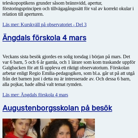
teleskopoptikens grunder såsom brännvidd, apertur,
förstoringsprincipen och tillvägagångssätt för val av korrekt okular i
relation till aperturen.
Läs mer: Kurskväll på observatoriet - Del 3
Ängdals förskola 4 mars
Veckans sista besök gjordes en solig torsdag i början på mars. Det
var 6 barn, 5 och 6 år gamla, och 1 lärare som kom traskande uppför
Galgbacken för att få uppleva ett riktigt observatorium. Förskolan
arbetar enligt Regio Emilia-pedagogiken, som bl.a. går ut på att utgå
från det barnen just i detta nu är intresserade av. Och dessa 6 barn,
alla pojkar, hade alltså valt temat rymden.
Läs mer: Ängdals förskola 4 mars
Augustenborgsskolan på besök