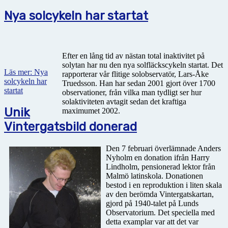
Nya solcykeln har startat
Efter en lång tid av nästan total inaktivitet på
solytan har nu den nya solfläckscykeln startat. Det
Läs mer: Nya
rapporterar vår flitige solobservatör, Lars-Åke
solcykeln har
Truedsson. Han har sedan 2001 gjort över 1700
startat
observationer, från vilka man tydligt ser hur
solaktiviteten avtagit sedan det kraftiga
Unik
maximumet 2002.
Vintergatsbild donerad
Den 7 februari överlämnade Anders
Nyholm en donation ifrån Harry
Lindholm, pensionerad lektor från
Malmö latinskola. Donationen
bestod i en reproduktion i liten skala
av den berömda Vintergatskartan,
gjord på 1940-talet på Lunds
Observatorium. Det speciella med
detta examplar var att det var