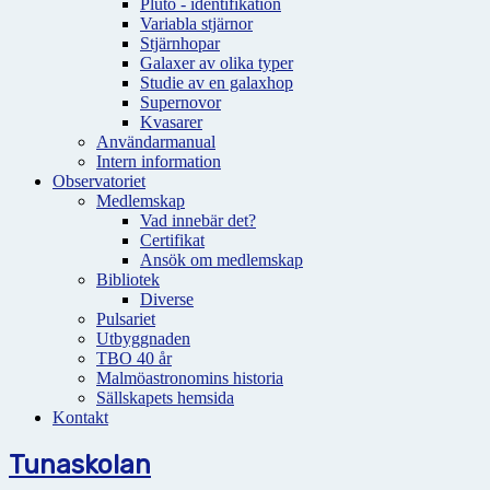
Pluto - identifikation
Variabla stjärnor
Stjärnhopar
Galaxer av olika typer
Studie av en galaxhop
Supernovor
Kvasarer
Användarmanual
Intern information
Observatoriet
Medlemskap
Vad innebär det?
Certifikat
Ansök om medlemskap
Bibliotek
Diverse
Pulsariet
Utbyggnaden
TBO 40 år
Malmöastronomins historia
Sällskapets hemsida
Kontakt
Tunaskolan