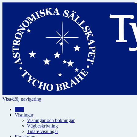
Visa/dölj navigering
Hem
Visningar
Visningar och bokningar
Vägbeskrivning
Tidare visningar
För skolor