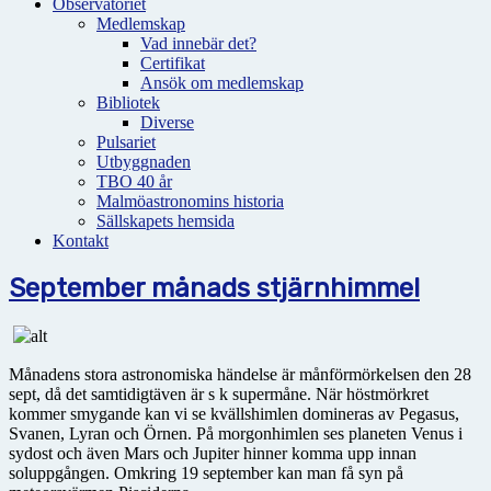
Observatoriet
Medlemskap
Vad innebär det?
Certifikat
Ansök om medlemskap
Bibliotek
Diverse
Pulsariet
Utbyggnaden
TBO 40 år
Malmöastronomins historia
Sällskapets hemsida
Kontakt
September månads stjärnhimmel
Månadens stora astronomiska händelse är månförmörkelsen den 28
sept, då det samtidigtäven är s k supermåne. När höstmörkret
kommer smygande kan vi se kvällshimlen domineras av Pegasus,
Svanen, Lyran och Örnen. På morgonhimlen ses planeten Venus i
sydost och även Mars och Jupiter hinner komma upp innan
soluppgången. Omkring 19 september kan man få syn på