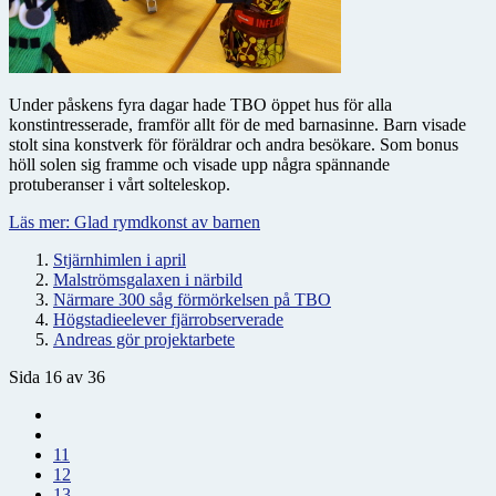
Under påskens fyra dagar hade TBO öppet hus för alla
konstintresserade, framför allt för de med barnasinne. Barn visade
stolt sina konstverk för föräldrar och andra besökare. Som bonus
höll solen sig framme och visade upp några spännande
protuberanser i vårt solteleskop.
Läs mer: Glad rymdkonst av barnen
Stjärnhimlen i april
Malströmsgalaxen i närbild
Närmare 300 såg förmörkelsen på TBO
Högstadieelever fjärrobserverade
Andreas gör projektarbete
Sida 16 av 36
11
12
13