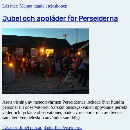
Läs mer: Många tittade i teleskopen
Jubel och applåder för Perseiderna
Årets visning av meteorsvärmen Perseidernas lockade över hundra
personer till observatoriet. Särskilt onsdagskvällen uppvisade perfekt
väder och lyckade observationer, både av meteorer och av diverse
satelliter. Fem teleskop användes samtidigt.
Läs mer: Jubel och applåder för Perseiderna