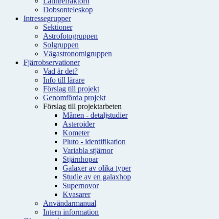
Latinrefraktorn
Dobsonteleskop
Intressegrupper
Sektioner
Astrofotogruppen
Solgruppen
Vägastronomigruppen
Fjärrobservationer
Vad är det?
Info till lärare
Förslag till projekt
Genomförda projekt
Förslag till projektarbeten
Månen - detaljstudier
Asteroider
Kometer
Pluto - identifikation
Variabla stjärnor
Stjärnhopar
Galaxer av olika typer
Studie av en galaxhop
Supernovor
Kvasarer
Användarmanual
Intern information