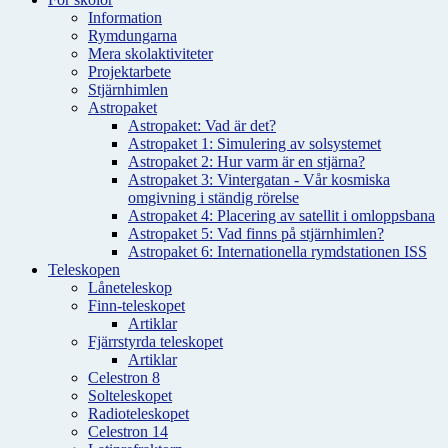
Information
Rymdungarna
Mera skolaktiviteter
Projektarbete
Stjärnhimlen
Astropaket
Astropaket: Vad är det?
Astropaket 1: Simulering av solsystemet
Astropaket 2: Hur varm är en stjärna?
Astropaket 3: Vintergatan - Vår kosmiska
omgivning i ständig rörelse
Astropaket 4: Placering av satellit i omloppsbana
Astropaket 5: Vad finns på stjärnhimlen?
Astropaket 6: Internationella rymdstationen ISS
Teleskopen
Låneteleskop
Finn-teleskopet
Artiklar
Fjärrstyrda teleskopet
Artiklar
Celestron 8
Solteleskopet
Radioteleskopet
Celestron 14