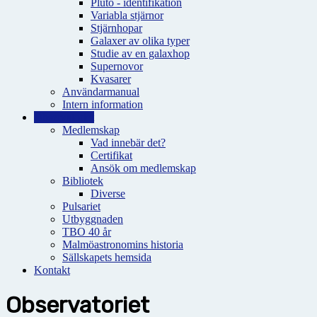
Pluto - identifikation
Variabla stjärnor
Stjärnhopar
Galaxer av olika typer
Studie av en galaxhop
Supernovor
Kvasarer
Användarmanual
Intern information
Observatoriet
Medlemskap
Vad innebär det?
Certifikat
Ansök om medlemskap
Bibliotek
Diverse
Pulsariet
Utbyggnaden
TBO 40 år
Malmöastronomins historia
Sällskapets hemsida
Kontakt
Observatoriet