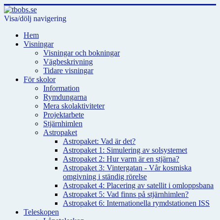
Visa/dölj navigering
Hem
Visningar
Visningar och bokningar
Vägbeskrivning
Tidare visningar
För skolor
Information
Rymdungarna
Mera skolaktiviteter
Projektarbete
Stjärnhimlen
Astropaket
Astropaket: Vad är det?
Astropaket 1: Simulering av solsystemet
Astropaket 2: Hur varm är en stjärna?
Astropaket 3: Vintergatan - Vår kosmiska
omgivning i ständig rörelse
Astropaket 4: Placering av satellit i omloppsbana
Astropaket 5: Vad finns på stjärnhimlen?
Astropaket 6: Internationella rymdstationen ISS
Teleskopen