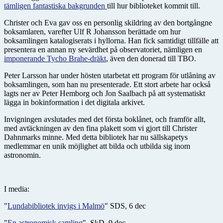
tämligen fantastiska bakgrunden
till hur biblioteket kommit till.
Christer och Eva gav oss en personlig skildring av den bortgångne
boksamlaren, varefter Ulf R Johansson berättade om hur
boksamlingen katalogiserats i hyllorna. Han fick samtidigt tillfälle att
presentera en annan ny sevärdhet på observatoriet, nämligen en
imponerande Tycho Brahe-dräkt
, även den donerad till TBO.
Peter Larsson har under hösten utarbetat ett program för utlåning av
boksamlingen, som han nu presenterade. Ett stort arbete har också
lagts ner av Peter Hemborg och Jon Saalbach på att systematiskt
lägga in bokinformation i det digitala arkivet.
Invigningen avslutades med det första boklånet, och framför allt,
med avtäckningen av den fina plakett som vi gjort till Christer
Dahnmarks minne. Med detta bibliotek har nu sällskapetys
medlemmar en unik möjlighet att bilda och utbilda sig inom
astronomin.
I media:
"
Lundabibliotek invigs i Malmö
" SDS, 6 dec
"
En astronomisk samling
", SkD, 9 dec