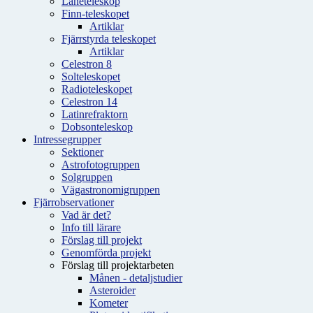
Låneteleskop
Finn-teleskopet
Artiklar
Fjärrstyrda teleskopet
Artiklar
Celestron 8
Solteleskopet
Radioteleskopet
Celestron 14
Latinrefraktorn
Dobsonteleskop
Intressegrupper
Sektioner
Astrofotogruppen
Solgruppen
Vägastronomigruppen
Fjärrobservationer
Vad är det?
Info till lärare
Förslag till projekt
Genomförda projekt
Förslag till projektarbeten
Månen - detaljstudier
Asteroider
Kometer