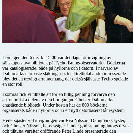
Lördagen den 6 dec kl 15.00 var det dags för invigning av
sällskapets nya bibliotek på Tycho Brahe-observatoriet. Böckerna
var katalogiserade, både på hyllorna och i datorn. I närvaro av
Dahnmarks närmaste släktingar och ett trettiotal andra intresserade
blev det ett trevligt arrangemang, där också självaste Tycho spelade
en stor roll.
I somras fick vi tillfälle att för en billig penning förvärva den
astronomiska delen av den bortgångne Christer Dahnmarks
enastående bibliotek. Under hösten har de 800 böckerna
organiserats både i hyllorna och i ett nytt datorbaserat lånesystem.
Hedersgäster vid invigningen var Eva Nilsson, Dahnmarks syster,
och Christer Nilsson, hans svåger. Under god stämning intogs dryck
och tilltugg varefter ordförande Peter Linde presenterade den