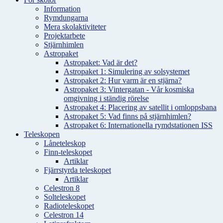
Information
Rymdungarna
Mera skolaktiviteter
Projektarbete
Stjärnhimlen
Astropaket
Astropaket: Vad är det?
Astropaket 1: Simulering av solsystemet
Astropaket 2: Hur varm är en stjärna?
Astropaket 3: Vintergatan - Vår kosmiska
omgivning i ständig rörelse
Astropaket 4: Placering av satellit i omloppsbana
Astropaket 5: Vad finns på stjärnhimlen?
Astropaket 6: Internationella rymdstationen ISS
Teleskopen
Låneteleskop
Finn-teleskopet
Artiklar
Fjärrstyrda teleskopet
Artiklar
Celestron 8
Solteleskopet
Radioteleskopet
Celestron 14