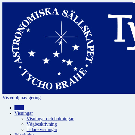
Visa/dölj navigering
Hem
Visningar
Visningar och bokningar
Vägbeskrivning
Tidare visningar
För skolor