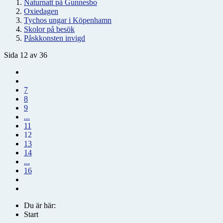
Naturnatt på Gunnesbo
Oxiedagen
Tychos ungar i Köpenhamn
Skolor på besök
Påskkonsten invigd
Sida 12 av 36
7
8
9
...
11
12
13
14
...
16
Du är här:
Start