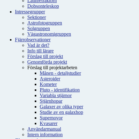
Latinrefraktorn
Dobsonteleskop
Intressegrupper
Sektioner
Astrofotogruppen
Solgruppen
Vägastronomigruppen
Fjärrobservationer
Vad är det?
Info till lärare
Förslag till projekt
Genomförda projekt
Förslag till projektarbeten
Månen - detaljstudier
Asteroider
Kometer
Pluto - identifikation
Variabla stjärnor
Stjärnhopar
Galaxer av olika typer
Studie av en galaxhop
Supernovor
Kvasarer
Användarmanual
Intern information