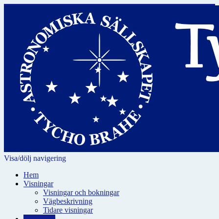
Visa/dölj navigering
Hem
Visningar
Visningar och bokningar
Vägbeskrivning
Tidare visningar
För skolor