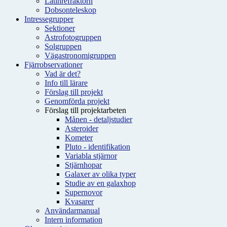
Latinrefraktorn
Dobsonteleskop
Intressegrupper
Sektioner
Astrofotogruppen
Solgruppen
Vägastronomigruppen
Fjärrobservationer
Vad är det?
Info till lärare
Förslag till projekt
Genomförda projekt
Förslag till projektarbeten
Månen - detaljstudier
Asteroider
Kometer
Pluto - identifikation
Variabla stjärnor
Stjärnhopar
Galaxer av olika typer
Studie av en galaxhop
Supernovor
Kvasarer
Användarmanual
Intern information