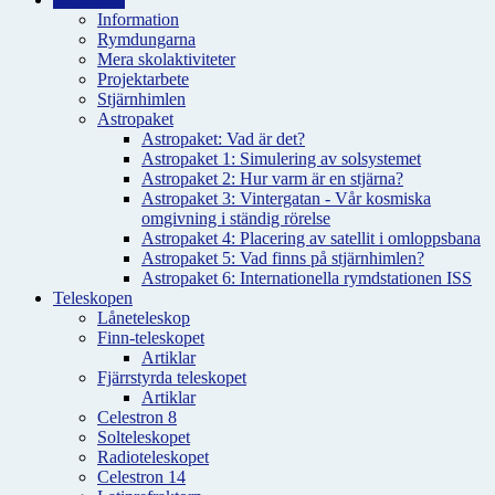
Information
Rymdungarna
Mera skolaktiviteter
Projektarbete
Stjärnhimlen
Astropaket
Astropaket: Vad är det?
Astropaket 1: Simulering av solsystemet
Astropaket 2: Hur varm är en stjärna?
Astropaket 3: Vintergatan - Vår kosmiska
omgivning i ständig rörelse
Astropaket 4: Placering av satellit i omloppsbana
Astropaket 5: Vad finns på stjärnhimlen?
Astropaket 6: Internationella rymdstationen ISS
Teleskopen
Låneteleskop
Finn-teleskopet
Artiklar
Fjärrstyrda teleskopet
Artiklar
Celestron 8
Solteleskopet
Radioteleskopet
Celestron 14